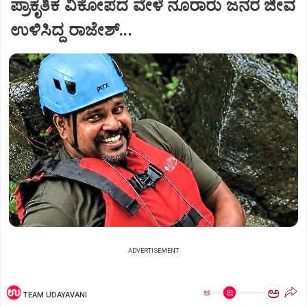
ಪ್ರಾಕೃತಿಕ ವಿಕೋಪದ ವೇಳೆ ನೂರಾರು ಜನರ ಜೀವ
ಉಳಿಸಿದ್ದ ರಾಜೇಶ್‌...
ADVERTISEMENT
ಅ
ಅ
TEAM UDAYAVANI