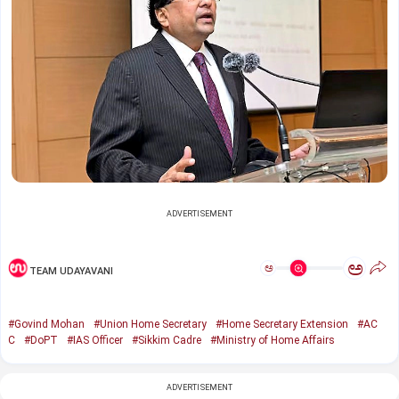
ADVERTISEMENT
ಅ
ಅ
TEAM UDAYAVANI
#Govind Mohan
#Union Home Secretary
#Home Secretary Extension
#AC
C
#DoPT
#IAS Officer
#Sikkim Cadre
#Ministry of Home Affairs
ADVERTISEMENT