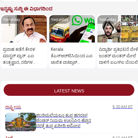
ಇನ್ನಷ್ಟು ಸುದ್ದಿ ಈ ವಿಭಾಗದಿಂದ
Yesterday
Yesterday
Yesterday
ಪ್ರವಾಹ ತಡೆಗೆ ಕೇರಳ
Kerala:
ವಿದ್ಯಾರ್ಥಿ ಪ್ರತಿಭಟನೆ ವೇಳೆ
ಮಾಸ್ಟರ್ ಪ್ಲಾನ್: ಎಐ
ಕೆಎಸ್‌ಆರ್‌ಟಿಸಿಯಿಂದ ಎಐ
ಜಂತರ್ ಮಂತರ್ ಮೇಲೆ
ತಂತ್ರಜ್ಞಾನ, ನದಿಗಳ
ಚಾಲಿತ ವಾಟ್ಸಾಪ್
ದಾಳಿಗೆ ಐಎಸ್‌ಐ ಬೆಂಬಲ
ಹೂಳೆತ್ತಲು ನಿರ್ಧಾರ
ಟಿಕೆಟಿಂಗ್ ಸೇವೆ ಶೀಘ್ರ
ಉಗ್ರರ ಸಂಚು!
ಆರಂಭ
LATEST NEWS
ರಾಷ್ಟ್ರೀಯ
8:30 AM IST
ಶಬರಿಮಲೆಯಲ್ಲೂ ತುಪ್ಪ ಹಗರಣ!
ಟೆಂಡರ್‌ ನಿಯಮ ಉಲ್ಲಂಘಿಸಿ ಹೆಚ್ಚಿನ
ದರಕ್ಕೆ ತುಪ್ಪ ಖರೀದಿ ಆರೋಪ