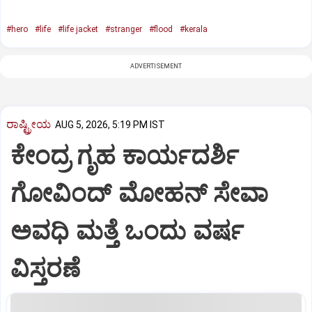
#hero
#life
#life jacket
#stranger
#flood
#kerala
ADVERTISEMENT
ರಾಷ್ಟ್ರೀಯ
AUG 5, 2026, 5:19 PM IST
ಕೇಂದ್ರ ಗೃಹ ಕಾರ್ಯದರ್ಶಿ
ಗೋವಿಂದ್ ಮೋಹನ್ ಸೇವಾ
ಅವಧಿ ಮತ್ತೆ ಒಂದು ವರ್ಷ
ವಿಸ್ತರಣೆ