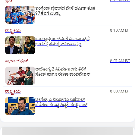
ಕ್ರೀಡೆ
8:12 AM IST
ಇಂಗ್ಲೆಂಡ್‌ ಪ್ರವಾಸದ ವೇಳೆ ಹರ್ಷಿತ್‌ ತೂಕ
97 ಕೆಜಿಗೆ ಏರಿತ್ತು
ರಾಷ್ಟ್ರೀಯ
8:10 AM IST
ಬಾಂಗ್ಲಾವು ಪಾಕ್‌ನಂತೆ ಬದಲಾಗುತ್ತಿದೆ,
ಭಾರತಕ್ಕೆ ಸಮಸ್ಯೆ: ಹಸೀನಾ ಪುತ್ರ
ಸ್ಯಾಂಡಲ್‌ವುಡ್‌
8:07 AM IST
ಅಯೋಗ್ಯ-2 ಸಿನಿಮಾ ಇಂದು ತೆರೆಗೆ:
ಸತೀಶ್‌ ಹಾಗೂ ರಚಿತಾ ಕಾಂಬಿನೇಶನ್‌
ರಾಷ್ಟ್ರೀಯ
8:00 AM IST
ಡೀಸೆಲ್‌, ಎಟಿಎಫ್‌ಗೂ ಎಥೆನಾಲ್‌
ಬೆರೆಸಲು ಕೇಂದ್ರ ಸಿದ್ಧತೆ: ಕೇಜ್ರಿವಾಲ್‌