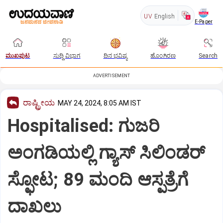
UV
English
E-Paper
ಮುಖಪುಟ
ಸುದ್ದಿ ವಿಭಾಗ
ದಿನ ಭವಿಷ್ಯ
ಹೊಂಗಿರಣ
Search
ADVERTISEMENT
ರಾಷ್ಟ್ರೀಯ
MAY 24, 2024, 8:05 AM IST
Hospitalised: ಗುಜರಿ
ಅಂಗಡಿಯಲ್ಲಿ ಗ್ಯಾಸ್ ಸಿಲಿಂಡರ್
ಸ್ಫೋಟ; 89 ಮಂದಿ ಆಸ್ಪತ್ರೆಗೆ
ದಾಖಲು