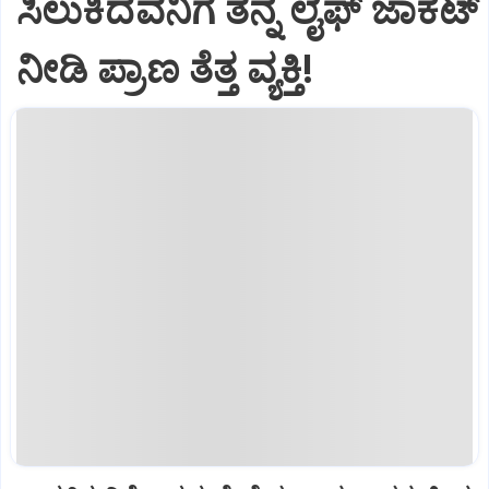
ಸಿಲುಕಿದವನಿಗೆ ತನ್ನ ಲೈಫ್ ಜಾಕೆಟ್
ನೀಡಿ ಪ್ರಾಣ ತೆತ್ತ ವ್ಯಕ್ತಿ!