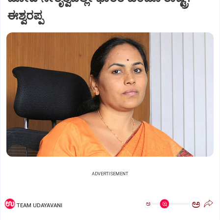
ಈಶ್ವರಪ್ಪ
ADVERTISEMENT
ಅ
ಅ
TEAM UDAYAVANI