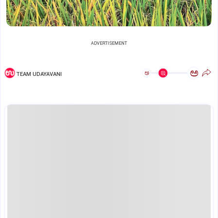
ADVERTISEMENT
ಅ
ಅ
TEAM UDAYAVANI