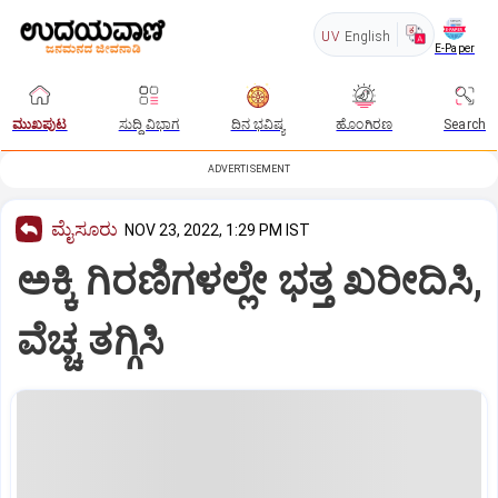
UV
English
E-Paper
ಮುಖಪುಟ
ಸುದ್ದಿ ವಿಭಾಗ
ದಿನ ಭವಿಷ್ಯ
ಹೊಂಗಿರಣ
Search
ADVERTISEMENT
ಮೈಸೂರು
NOV 23, 2022, 1:29 PM IST
ಅಕ್ಕಿ ಗಿರಣಿಗಳಲ್ಲೇ ಭತ್ತ ಖರೀದಿಸಿ,
ವೆಚ್ಚ ತಗ್ಗಿಸಿ