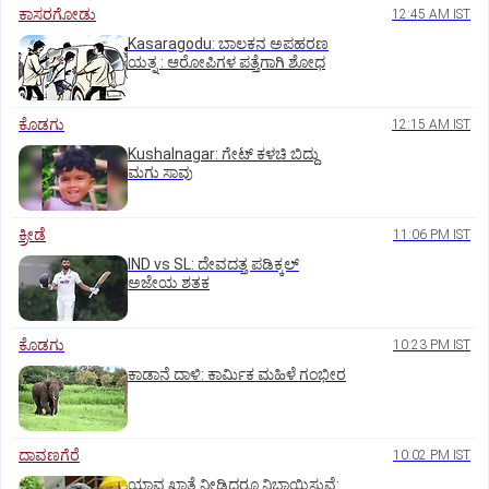
ಕಾಸರಗೋಡು
12:45 AM IST
Kasaragodu: ಬಾಲಕನ ಅಪಹರಣ
ಯತ್ನ : ಆರೋಪಿಗಳ ಪತ್ತೆಗಾಗಿ ಶೋಧ
ಕೊಡಗು
12:15 AM IST
Kushalnagar: ಗೇಟ್ ಕಳಚಿ ಬಿದ್ದು
ಮಗು ಸಾವು
ಕ್ರೀಡೆ
11:06 PM IST
IND vs SL: ದೇವದತ್ತ ಪಡಿಕ್ಕಲ್‌
ಅಜೇಯ ಶತಕ
ಕೊಡಗು
10:23 PM IST
ಕಾಡಾನೆ ದಾಳಿ: ಕಾರ್ಮಿಕ ಮಹಿಳೆ ಗಂಭೀರ
ದಾವಣಗೆರೆ
10:02 PM IST
ಯಾವ ಖಾತೆ ನೀಡಿದರೂ ನಿಭಾಯಿಸುವೆ: