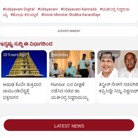
#Udayavani Digital
#Udayavani
#Udayavani Kannada
#ಯತೀಂದ್ರ ಸಿದ್ದರಾಮ
ಯ್ಯ
#ಶೋಭಾ ಕರಂದ್ಲಾಜೆ
#Union Minister Shobha Karandlaje
ADVERTISEMENT
ಇನ್ನಷ್ಟು ಸುದ್ದಿ ಈ ವಿಭಾಗದಿಂದ
20 hours ago
Yesterday
2 days ago
ಆಷಾಢ ಕೊನೇ ಶುಕ್ರವಾರ:
Hunsur: ಬರ ವೀಕ್ಷಣೆ
ತನ್ವೀರ್‌ ಸೇಠ್‌ಗೆ ಸಚಿವಗಿರ
ಚಾಮುಂಡಿಬೆಟ್ಟಕ್ಕೆ
ನಡೆಸಿದ ಸಚಿವ ಡಾ.
ತಪ್ಪಿಸಿದ್ದೇ ಸಿದ್ದು: ವಿಶ್ವನಾಥ್
ಭಕ್ತಸಾಗರ
ಯತೀಂದ್ರ ಸಿದ್ದರಾಮಯ್ಯ
LATEST NEWS