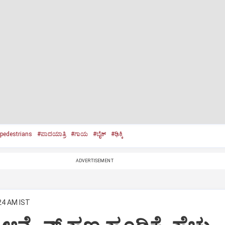
pedestrians
#ಪಾದಯಾತ್ರಿ
#ಗಾಯ
#ಬೈಕ್‌
#ಢಿಕ್ಕಿ
ADVERTISEMENT
:24 AM IST