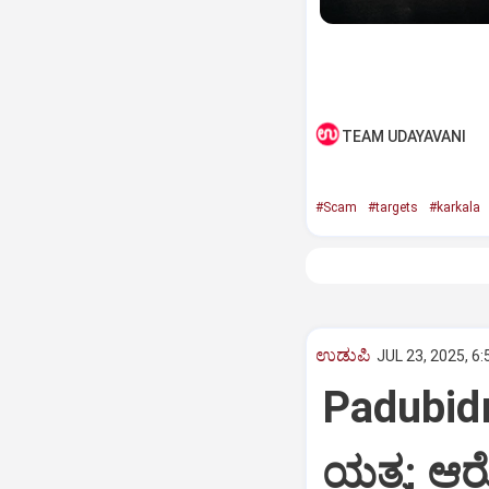
TEAM UDAYAVANI
#Scam
#targets
#karkala
ಉಡುಪಿ
JUL 23, 2025, 6
Padubidri
ಯತ್ನ; ಆ