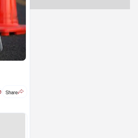
ಅ
Share