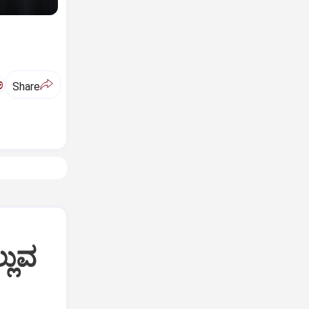
ಅ
Share
್ಲುವ