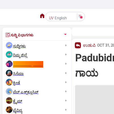
English
UV
ಸುದ್ದಿ ವಿಭಾಗಗಳು
ಉಡುಪಿ
OCT 31, 2
ಸುದ್ದಿಗಳು
Padubidri:
ನಿಮ್ಮ ಜಿಲ್ಲೆ
ಕಾಮನ್‌ ವೆಲ್ತ್‌ ಗೇಮ್ಸ್‌
ಗಾಯ
ಸಿನೆಮಾ
ಕ್ರೀಡೆ
ವೆಬ್ ಎಕ್ಸ್‌ಕ್ಲೂಸಿವ್
ಕ್ರೈಮ್
ವೈವಿಧ್ಯ