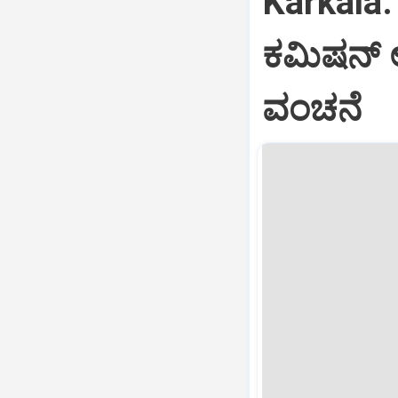
Karkala: 
ಕಮಿಷನ್‌ 
ವಂಚನೆ