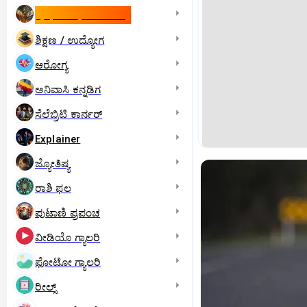
ಇಸ್ರೇಲ್- ಇರಾನ್‌ ಯುದ್ಧ
ಶಿಕ್ಷಣ / ಉದ್ಯೋಗ
ಆರೋಗ್ಯ
ಅನಿವಾಸಿ ಕನ್ನಡಿಗ
ಸೆಲೆಬ್ರಿಟಿ ಕಾರ್ನರ್‌
Explainer
ಜ್ಯೋತಿಷ್ಯ
ರಾಶಿ ಫಲ
ಪುಟಾಣಿ ಪ್ರಪಂಚ
ವೀಡಿಯೊ ಗ್ಯಾಲರಿ
ಫೋಟೋ ಗ್ಯಾಲರಿ
ರೀಲ್ಸ್