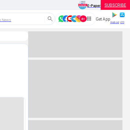
SUBSCRIBE
E-Paper
Get App
h News
Android
iOS