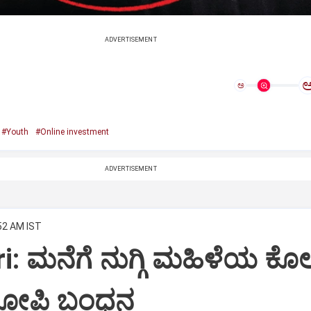
ADVERTISEMENT
ಅ
#Youth
#Online investment
ADVERTISEMENT
:52 AM IST
: ಮನೆಗೆ ನುಗ್ಗಿ ಮಹಿಳೆಯ ಕೊಲ
ರೋಪಿ ಬಂಧನ