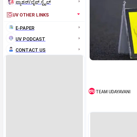
ಫ್ಯಾಶನ್/ಲೈಫ್‌ ಸ್ಟೈಲ್
UV OTHER LINKS
E-PAPER
UV PODCAST
CONTACT US
TEAM UDAYAVANI