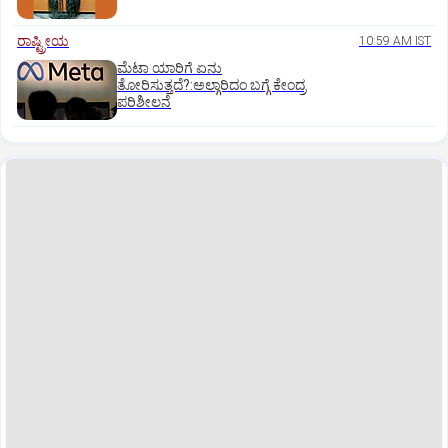
ರಾಷ್ಟ್ರೀಯ
10:59 AM IST
ಮೆಟಾ ಯಾರಿಗೆ ಏನು
ತೋರಿಸುತ್ತದೆ?:ಅಲ್ಗಾರಿದಂ ಬಗ್ಗೆ ಕೇಂದ್ರ
ಪರಿಶೀಲನೆ