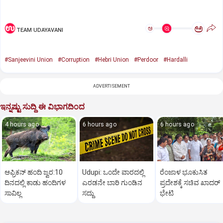
ಅ
ಅ
TEAM UDAYAVANI
#Sanjeevini Union
#Corruption
#Hebri Union
#Perdoor
#Hardalli
ADVERTISEMENT
ಇನ್ನಷ್ಟು ಸುದ್ದಿ ಈ ವಿಭಾಗದಿಂದ
4 hours ago
6 hours ago
6 hours ago
ಆಫ್ರಿಕನ್‌ ಹಂದಿ ಜ್ವರ:10
Udupi: ಒಂದೇ ವಾರದಲ್ಲಿ
ರೆಂಜಾಳ ಭೂಕುಸಿತ
ದಿನದಲ್ಲಿ ಕಾಡು ಹಂದಿಗಳ
ಎರಡನೇ ಬಾರಿ ಗುಂಡಿನ
ಪ್ರದೇಶಕ್ಕೆ ಸಚಿವ ಖಾದರ್‌
ಸಾವಿಲ್ಲ
ಸದ್ದು
ಭೇಟಿ