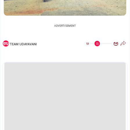
ADVERTISEMENT
ಅ
ಅ
TEAM UDAYAVANI