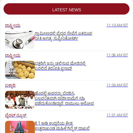
LATEST NEWS
ರಾಷ್ಟ್ರೀಯ
11:10 AM IST
ಗ್ರಾಮೀಣದಲ್ಲಿ ವೈದ್ಯರ ಸೇವೆಗೆ ಏಕರೂಪ
ನೀತಿ ಅಗತ್ಯ: ಸುಪ್ರೀಂಕೋರ್ಟ್‌
ರಾಷ್ಟ್ರೀಯ
11:08 AM IST
ಭಕ್ತರಿಗೆ ಇನ್ನು ಚಲಿಸುವ ಮೇಜಿನಲ್ಲಿ
ಬರಲಿದೆ ತಿರುಪತಿ ಪ್ರಸಾದ!
ಬಳ್ಳಾರಿ
11:06 AM IST
ಹೊರಟ್ಟಿ ಅವರನ್ನು ಬೆದರಿಸಿ,
ಬಲವಂತವಾಗಿ ರಾಜೀನಾಮೆಗೆ ಸಹಿ
ಪಡೆದುಕೊಂಡಿದ್ದಾರೆ: ರಾಮುಲು ಆರೋಪ
ವೈರಲ್ ನ್ಯೂಸ್
11:01 AM IST
8.1 ಅಡಿ ಉದ್ದನೆಯ ಕೇಶ:
ಉತ್ತರಾಖಂಡ ಮಹಿಳೆ ಗಿನ್ನೆಸ್‌ ದಾಖಲೆ