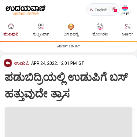
UV
English
E-Paper
ಮುಖಪುಟ
ಸುದ್ದಿ ವಿಭಾಗ
ದಿನ ಭವಿಷ್ಯ
ಹೊಂಗಿರಣ
Search
ADVERTISEMENT
ಉಡುಪಿ
APR 24, 2022, 12:01 PM IST
ಪಡುಬಿದ್ರಿಯಲ್ಲಿ ಉಡುಪಿಗೆ ಬಸ್‌
ಹತ್ತುವುದೇ ತ್ರಾಸ