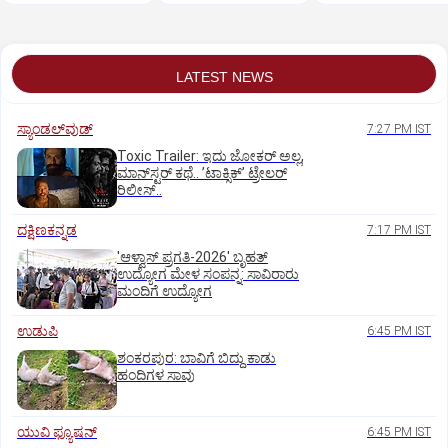
ಇಲಾಖೆ ಎಚ್ಚರಿಕೆ
LATEST NEWS
ಸ್ಯಾಂಡಲ್‌ವುಡ್‌
7:27 PM IST
Toxic Trailer: ಇದು ಜೋಕರ್‌ ಅಲ್ಲ,
ಮಾನ್‌ಸ್ಟರ್‌ ಕಥೆ.. ʼಟಾಕ್ಸಿಕ್‌ʼ ಟ್ರೇಲರ್‌
ರಿಲೀಸ್..
ದಕ್ಷಿಣಕನ್ನಡ
7:17 PM IST
'ಆಳ್ವಾಸ್‌ ಪ್ರಗತಿ-2026' ಬೃಹತ್
ಉದ್ಯೋಗ ಮೇಳ ಸಂಪನ್ನ: ಸಾವಿರಾರು
ಮಂದಿಗೆ ಉದ್ಯೋಗ
ಉಡುಪಿ
6:45 PM IST
ಶಂಕರಪುರ: ಬಾವಿಗೆ ಬಿದ್ದು ಕಾಡು
ಹಂದಿಗಳ ಸಾವು
ಯುವಿ ಫ್ಯೂಷನ್
6:45 PM IST