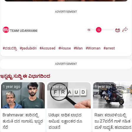
ADVERTISEMENT
ಅ
ಅ
TEAM UDAYAVANI
#ಪಡುಬಿದ್ರಿ
#padubidri
#Accused
#House
#Man
#Woman
#arrest
ADVERTISEMENT
ಇನ್ನಷ್ಟು ಸುದ್ದಿ ಈ ವಿಭಾಗದಿಂದ
1 year ago
1 year ago
1 year ago
Brahmavar: ಕಾರಿನಲ್ಲಿ
Udupi: ಅಧಿಕ ಲಾಭದ
Rain: ಕರಾವಳಿಯಲ್ಲಿ
ತುರುಕಿ ದನ ಸಾಗಾಟ; ಇಬ್ಬರ
ಆಮಿಷ: ಲಕ್ಷಾಂತರ ರೂ.
ಜು.27ವರೆಗೆ ಗಾಳಿ ಸಹಿತ
ಸೆರೆ
ವಂಚನೆ
ಮಳೆ ಸಾಧ್ಯತೆ; ಹವಾಮಾನ