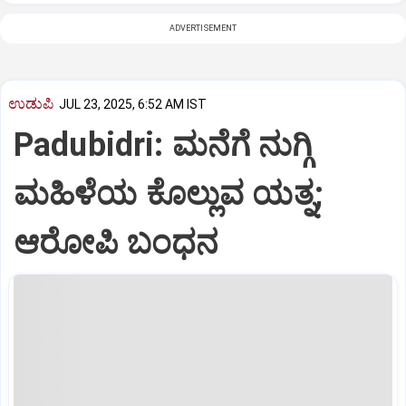
ADVERTISEMENT
ಉಡುಪಿ
JUL 23, 2025, 6:52 AM IST
Padubidri: ಮನೆಗೆ ನುಗ್ಗಿ
ಮಹಿಳೆಯ ಕೊಲ್ಲುವ ಯತ್ನ;
ಆರೋಪಿ ಬಂಧನ