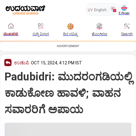
UV
English
E-Paper
ಮುಖಪುಟ
ಸುದ್ದಿ ವಿಭಾಗ
ದಿನ ಭವಿಷ್ಯ
ಹೊಂಗಿರಣ
Search
ADVERTISEMENT
ಉಡುಪಿ
OCT 15, 2024, 4:12 PM IST
Padubidri: ಮುದರಂಗಡಿಯಲ್ಲಿ
ಕಾಡುಕೋಣ ಹಾವಳಿ; ವಾಹನ
ಸವಾರರಿಗೆ ಅಪಾಯ