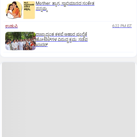
Mother: ತ್ಯಾಗ, ಸ್ವಾಭಿಮಾನದ ಸಂಕೇತ
ನನ್ನಮ್ಮ
ಉಡುಪಿ
6:22 PM IST
ರಾಜ್ಯಾದ್ಯಂತ ಕಳಪೆ ಆಹಾರ ಪೂರೈಕೆ
ಹೋಟೆಲ್‌ಗಳ ವಿರುದ್ಧ ಕ್ರಮ: ಸಚಿವ
ಖಾದರ್