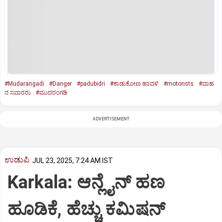
#Mudarangadi
#Danger
#padubidri
#ಕಾಡುಕೋಣ ಹಾವಳಿ
#motorists
#ವಾಹ
ನ ಸವಾರರು
#ಮುದರಂಗಡಿ
ADVERTISEMENT
ಉಡುಪಿ
JUL 23, 2025, 7:24 AM IST
Karkala: ಆನ್ಲೈನ್‌ ಹಣ
ಹೂಡಿಕೆ, ಹೆಚ್ಚು ಕಮಿಷನ್‌