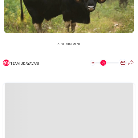
ADVERTISEMENT
ಅ
ಅ
TEAM UDAYAVANI