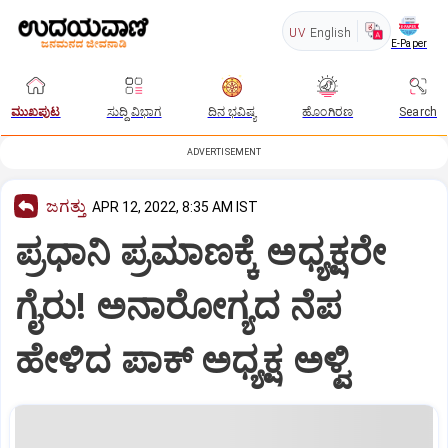
UV
English
E-Paper
ಮುಖಪುಟ
ಸುದ್ದಿ ವಿಭಾಗ
ದಿನ ಭವಿಷ್ಯ
ಹೊಂಗಿರಣ
Search
ADVERTISEMENT
ಜಗತ್ತು
APR 12, 2022, 8:35 AM IST
ಪ್ರಧಾನಿ ಪ್ರಮಾಣಕ್ಕೆ ಅಧ್ಯಕ್ಷರೇ
ಗೈರು! ಅನಾರೋಗ್ಯದ ನೆಪ
ಹೇಳಿದ ಪಾಕ್‌ ಅಧ್ಯಕ್ಷ ಅಳ್ವಿ