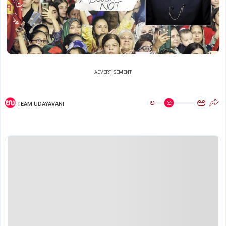
ADVERTISEMENT
ಅ
ಅ
TEAM UDAYAVANI