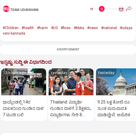
ಅ
ಅ
TEAM UDAYAVANI
#Children
#health
#harm
#US
#fines
#Meta
#news
#national
#udaya
vani kannada
ADVERTISEMENT
ಇನ್ನಷ್ಟು ಸುದ್ದಿ ಈ ವಿಭಾಗದಿಂದ
13 hours ago
Yesterday
Yesterday
ಥಾಯ್ಲೆಂಡಲ್ಲಿ 14ರ
Thailand: ವಿದ್ಯಾರ್ಥಿ
9.25 ಲಕ್ಷ ಕೋಟಿ ರೂ.
ಬಾಲಕನಿಂದ ಗುಂಡಿನ ದಾಳಿ:
ಗುಂಡಿನ ದಾಳಿಗೆ 3 ಶಿಕ್ಷಕರು,
ಸುಂಕ ಮರುಪಾವತಿ
7 ಮಂದಿ ಬಲಿ
ವಿದ್ಯಾರ್ಥಿಗಳು ಸೇರಿ 8
ಮಾಡಿದ್ದೇವೆ: ಅಮೆರಿಕ
ಮಂದಿ ಸಾವು