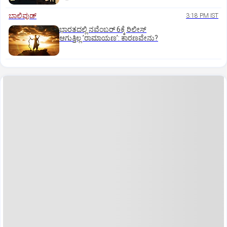
ಬಾಲಿವುಡ್‌
3:18 PM IST
ಭಾರತದಲ್ಲಿ ನವೆಂಬರ್‌ 6ಕ್ಕೆ ರಿಲೀಸ್‌
ಆಗುತ್ತಿಲ್ಲ ʼರಾಮಾಯಣʼ: ಕಾರಣವೇನು?