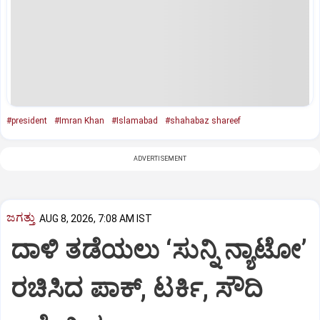
#president
#Imran Khan
#Islamabad
#shahabaz shareef
ADVERTISEMENT
ಜಗತ್ತು
AUG 8, 2026, 7:08 AM IST
ದಾಳಿ ತಡೆಯಲು ‘ಸುನ್ನಿ ನ್ಯಾಟೋ’
ರಚಿಸಿದ ಪಾಕ್‌, ಟರ್ಕಿ, ಸೌದಿ