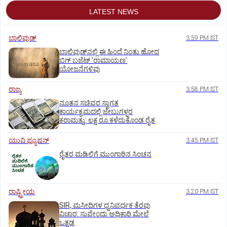
LATEST NEWS
ಬಾಲಿವುಡ್‌
3:59 PM IST
ಬಾಲಿವುಡ್‌ನಲ್ಲಿ ಈ ಹಿಂದೆ ನಿಂತು ಹೋದ
ಬಿಗ್‌ ಬಜೆಟ್ ʼರಾಮಾಯಣʼ‌
ಯೋಜನೆಗಳಿವು
ರಾಜ್ಯ
3:58 PM IST
ನೂತನ ಸಚಿವರ ಸ್ವಾಗತ
ಕಾರ್ಯಕ್ರಮದಲ್ಲಿ ಜೇಬುಗಳ್ಳರ
ಕರಾಮತ್ತು: ಲಕ್ಷ ರೂ.ಕಳೆದುಕೊಂಡ ರೈತ
ಯುವಿ ಫ್ಯೂಷನ್
3:45 PM IST
ರೈತರ ಮಡಿಲಿಗೆ ಮುಂಗಾರಿನ ಸಿಂಚನ
ರಾಷ್ಟ್ರೀಯ
3:20 PM IST
SIR, ಮಸೀದಿಗಳ ಧ್ವನಿವರ್ಧಕ ತೆರವು
ವಿಚಾರ: ಸುವೇಂದು ಅಧಿಕಾರಿ ಮೇಲೆ
ಒತ್ತಡ