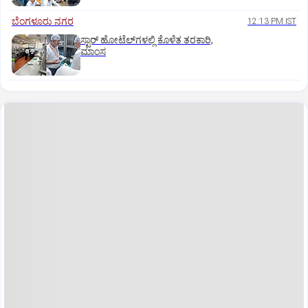
ಬೆಂಗಳೂರು ನಗರ
12:13 PM IST
ಸ್ಟಾರ್‌ ಹೋಟೆಲ್‌ಗ‌ಳಲ್ಲಿ ಕೊಳೆತ ತರಕಾರಿ,
ಮಾಂಸ