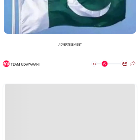
ADVERTISEMENT
ಅ
ಅ
TEAM UDAYAVANI