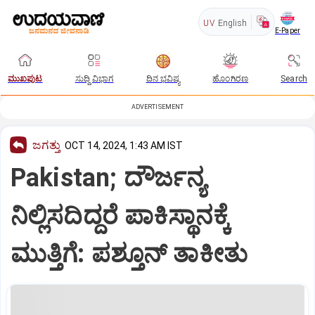
UV
English
E-Paper
ಮುಖಪುಟ
ಸುದ್ದಿ ವಿಭಾಗ
ದಿನ ಭವಿಷ್ಯ
ಹೊಂಗಿರಣ
Search
ADVERTISEMENT
ಜಗತ್ತು
OCT 14, 2024, 1:43 AM IST
Pakistan; ದೌರ್ಜನ್ಯ
ನಿಲ್ಲಿಸದಿದ್ದರೆ ಪಾಕಿಸ್ಥಾನಕ್ಕೆ
ಮುತ್ತಿಗೆ: ಪಶ್ತೂನ್‌ ತಾಕೀತು