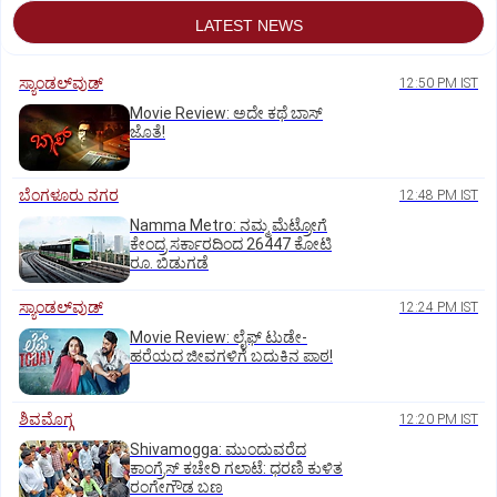
LATEST NEWS
ಸ್ಯಾಂಡಲ್‌ವುಡ್‌
12:50 PM IST
Movie Review: ಅದೇ ಕಥೆ ಬಾಸ್‌
ಜೊತೆ!
ಬೆಂಗಳೂರು ನಗರ
12:48 PM IST
Namma Metro: ನಮ್ಮ ಮೆಟ್ರೋಗೆ
ಕೇಂದ್ರ ಸರ್ಕಾರದಿಂದ 26447 ಕೋಟಿ
ರೂ. ಬಿಡುಗಡೆ
ಸ್ಯಾಂಡಲ್‌ವುಡ್‌
12:24 PM IST
Movie Review: ಲೈಫ್‌ ಟುಡೇ-
ಹರೆಯದ ಜೀವಗಳಿಗೆ ಬದುಕಿನ ಪಾಠ!
ಶಿವಮೊಗ್ಗ
12:20 PM IST
Shivamogga: ಮುಂದುವರೆದ
ಕಾಂಗ್ರೆಸ್ ಕಚೇರಿ ಗಲಾಟೆ: ಧರಣಿ ಕುಳಿತ
ರಂಗೇಗೌಡ ಬಣ