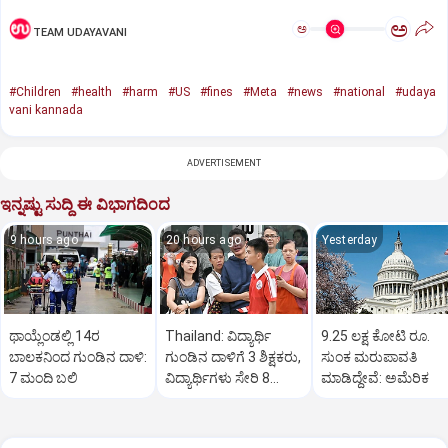
ಅ
ಅ
TEAM UDAYAVANI
#Children
#health
#harm
#US
#fines
#Meta
#news
#national
#udaya
vani kannada
ADVERTISEMENT
ಇನ್ನಷ್ಟು ಸುದ್ದಿ ಈ ವಿಭಾಗದಿಂದ
9 hours ago
20 hours ago
Yesterday
ಥಾಯ್ಲೆಂಡಲ್ಲಿ 14ರ
Thailand: ವಿದ್ಯಾರ್ಥಿ
9.25 ಲಕ್ಷ ಕೋಟಿ ರೂ.
ಬಾಲಕನಿಂದ ಗುಂಡಿನ ದಾಳಿ:
ಗುಂಡಿನ ದಾಳಿಗೆ 3 ಶಿಕ್ಷಕರು,
ಸುಂಕ ಮರುಪಾವತಿ
7 ಮಂದಿ ಬಲಿ
ವಿದ್ಯಾರ್ಥಿಗಳು ಸೇರಿ 8
ಮಾಡಿದ್ದೇವೆ: ಅಮೆರಿಕ
ಮಂದಿ ಸಾವು