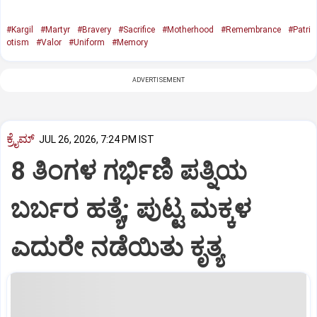
#Kargil
#Martyr
#Bravery
#Sacrifice
#Motherhood
#Remembrance
#Patri
otism
#Valor
#Uniform
#Memory
ADVERTISEMENT
ಕ್ರೈಮ್
JUL 26, 2026, 7:24 PM IST
8 ತಿಂಗಳ ಗರ್ಭಿಣಿ ಪತ್ನಿಯ
ಬರ್ಬರ ಹತ್ಯೆ; ಪುಟ್ಟ ಮಕ್ಕಳ
ಎದುರೇ ನಡೆಯಿತು ಕೃತ್ಯ