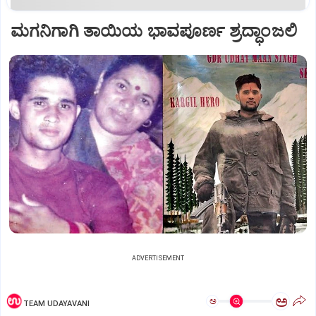
ಮಗನಿಗಾಗಿ ತಾಯಿಯ ಭಾವಪೂರ್ಣ ಶ್ರದ್ಧಾಂಜಲಿ
ADVERTISEMENT
ಅ
ಅ
TEAM UDAYAVANI