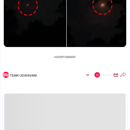
ADVERTISEMENT
ಅ
ಅ
TEAM UDAYAVANI