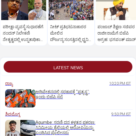
ಪರೀಕ್ಷಾ ವ್ಯವಸ್ಥೆ ಸುಧಾರಣೆಗೆ
ನೀಟ್ ಪ್ರತಿಭಟನಾಕಾರರ
ಪಂಜಾಬ್ ಶಿಕ್ಷಣ ಸಚಿವರ
ನಂದನ್ ನಿಲೇಕಣಿ
ಮೇಲಿನ
ರಾಜೀನಾಮೆಗೆ ಬಿಜೆಪಿ
ನೇತೃತ್ವದಲ್ಲಿ ಉನ್ನತಾಧಿಕಾರ
ದೌರ್ಜನ್ಯ:ಸಂಸತ್ತಿನಲ್ಲಿ ಧ್ವನಿ
ಆಗ್ರಹ: ಭಗವಂತ್ ಮಾನ್
ಕಾರ್ಯಪಡೆ
ಎತ್ತಲು ಇಂಡಿಯಾ ಕೂಟ
ತಿರುಗೇಟು
ಸಜ್ಜು
LATEST NEWS
ರಾಜ್ಯ
10:20 PM IST
ಅಧಿವೇಶನದಲ್ಲಿ ಸರಕಾರಕ್ಕೆ "ಪ್ರತ್ಯಸ್ತ್ರ':
ಇಂದು ಬಿಜೆಪಿ ಸಭೆ
ಶಿವಮೊಗ್ಗ
9:50 PM IST
Agumbe: ಸರಣಿ ದನ ಕಳ್ಳತನ ಪ್ರಕರಣ:
ಸಿನಿಮೀಯ ಶೈಲಿಯಲ್ಲಿ ಆರೋಪಿಯನ್ನು
ಬಂಧಿಸಿದ ಪೊಲೀಸರು