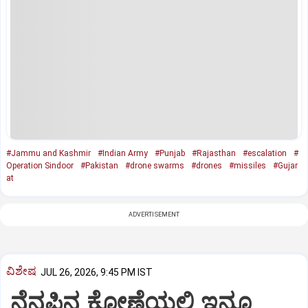
#Jammu and Kashmir
#Indian Army
#Punjab
#Rajasthan
#escalation
#
Operation Sindoor
#Pakistan
#drone swarms
#drones
#missiles
#Gujar
at
ADVERTISEMENT
ವಿಶೇಷ
JUL 26, 2026, 9:45 PM IST
ನೆನಪಿನ ಕೋಣೆಯಲ್ಲಿ ಇನ್ನೂ