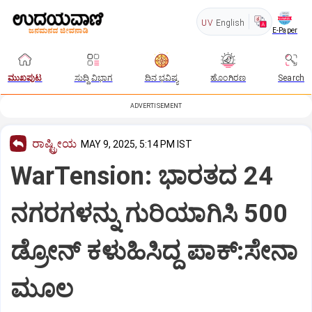
UV
English
E-Paper
ಮುಖಪುಟ
ಸುದ್ದಿ ವಿಭಾಗ
ದಿನ ಭವಿಷ್ಯ
ಹೊಂಗಿರಣ
Search
ADVERTISEMENT
ರಾಷ್ಟ್ರೀಯ
MAY 9, 2025, 5:14 PM IST
WarTension: ಭಾರತದ 24
ನಗರಗಳನ್ನು ಗುರಿಯಾಗಿಸಿ 500
ಡ್ರೋನ್‌ ‌ಕಳುಹಿಸಿದ್ದ ಪಾಕ್:ಸೇನಾ
ಮೂಲ