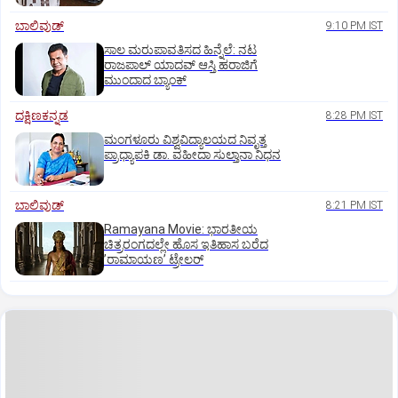
ಬಾಲಿವುಡ್‌
9:10 PM IST
ಸಾಲ ಮರುಪಾವತಿಸದ ಹಿನ್ನೆಲೆ: ನಟ
ರಾಜಪಾಲ್ ಯಾದವ್‌ ಆಸ್ತಿ ಹರಾಜಿಗೆ
ಮುಂದಾದ ಬ್ಯಾಂಕ್
ದಕ್ಷಿಣಕನ್ನಡ
8:28 PM IST
ಮಂಗಳೂರು ವಿಶ್ವವಿದ್ಯಾಲಯದ ನಿವೃತ್ತ
ಪ್ರಾಧ್ಯಾಪಕಿ ಡಾ. ವಹೀದಾ ಸುಲ್ತಾನಾ ನಿಧನ
ಬಾಲಿವುಡ್‌
8:21 PM IST
Ramayana Movie: ಭಾರತೀಯ
ಚಿತ್ರರಂಗದಲ್ಲೇ ಹೊಸ ಇತಿಹಾಸ ಬರೆದ
ʼರಾಮಾಯಣʼ ಟ್ರೇಲರ್