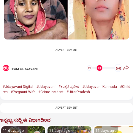
ADVERTISEMENT
ಅ
ಅ
TEAM UDAYAVANI
#Udayavani Digital
#Udayavani
#ಉತ್ತರ ಪ್ರದೇಶ
#Udayavani Kannada
#Child
ren
#Pregnant Wife
#Crime Incident
#UttarPradesh
ADVERTISEMENT
ಇನ್ನಷ್ಟು ಸುದ್ದಿ ಈ ವಿಭಾಗದಿಂದ
11 days ago
11 days ago
11 days ago