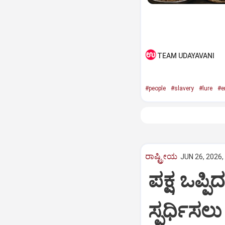
TEAM UDAYAVANI
#people
#slavery
#lure
#e
ರಾಷ್ಟ್ರೀಯ
JUN 26, 2026,
ಪಕ್ಷ ಒಪ್
ಸ್ಪರ್ಧಿಸಲ