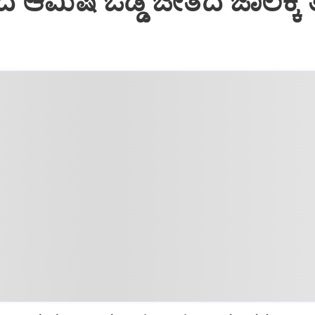
ಆಮಿಷ ಒಡ್ಡಿ ಜೀತದ ಜಾಲಕ್ಕೆ ತ