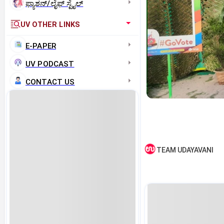
ಫ್ಯಾಶನ್/ಲೈಫ್‌ ಸ್ಟೈಲ್
UV OTHER LINKS
E-PAPER
UV PODCAST
CONTACT US
TEAM UDAYAVANI