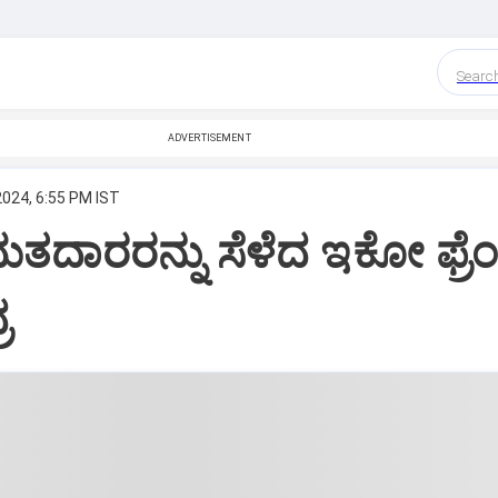
Searc
ADVERTISEMENT
2024, 6:55 PM IST
ತದಾರರನ್ನು ಸೆಳೆದ ಇಕೋ ಫ್ರೆಂಡ್
ರ