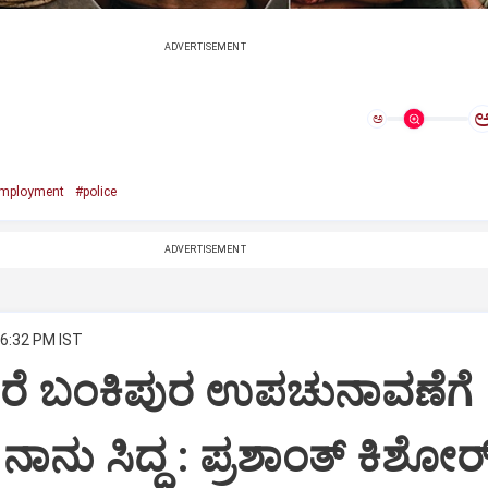
ADVERTISEMENT
ಅ
mployment
#police
ADVERTISEMENT
 6:32 PM IST
ಪಿದರೆ ಬಂಕಿಪುರ ಉಪಚುನಾವಣೆಗೆ
ು ನಾನು ಸಿದ್ದ : ಪ್ರಶಾಂತ್ ಕಿಶೋರ