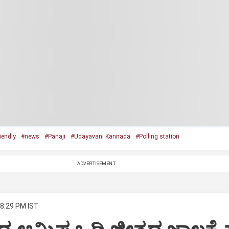
iendly
#news
#Panaji
#Udayavani Kannada
#Polling station
ADVERTISEMENT
 8:29 PM IST