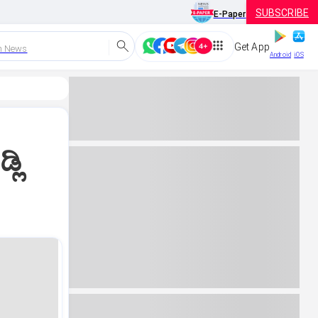
SUBSCRIBE
E-Paper
Get App
h News
Android
iOS
ಲಿ