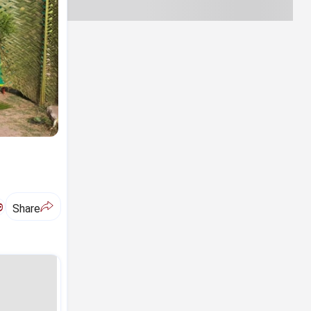
ಅ
Share