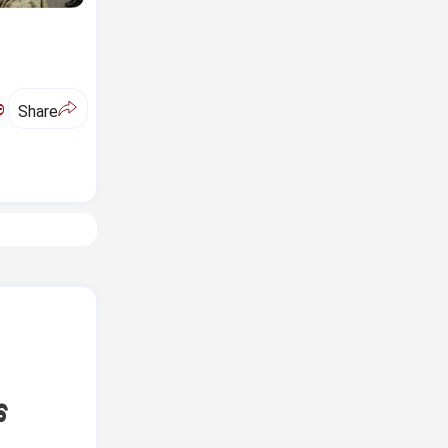
ಅ
Share
್