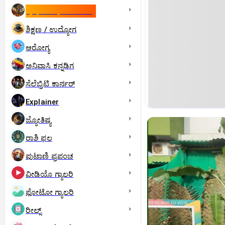
ಇಸ್ರೇಲ್- ಇರಾನ್‌ ಯುದ್ಧ
ಶಿಕ್ಷಣ / ಉದ್ಯೋಗ
ಆರೋಗ್ಯ
ಅನಿವಾಸಿ ಕನ್ನಡಿಗ
ಸೆಲೆಬ್ರಿಟಿ ಕಾರ್ನರ್‌
Explainer
ಜ್ಯೋತಿಷ್ಯ
ರಾಶಿ ಫಲ
ಪುಟಾಣಿ ಪ್ರಪಂಚ
ವೀಡಿಯೊ ಗ್ಯಾಲರಿ
ಫೋಟೋ ಗ್ಯಾಲರಿ
ರೀಲ್ಸ್