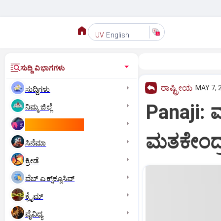
English
UV
ಸುದ್ದಿ ವಿಭಾಗಗಳು
ರಾಷ್ಟ್ರೀಯ
MAY 7, 
ಸುದ್ದಿಗಳು
Panaji: ಮ
ನಿಮ್ಮ ಜಿಲ್ಲೆ
ಕಾಮನ್‌ ವೆಲ್ತ್‌ ಗೇಮ್ಸ್‌
ಮತಕೇಂದ್
ಸಿನೆಮಾ
ಕ್ರೀಡೆ
ವೆಬ್ ಎಕ್ಸ್‌ಕ್ಲೂಸಿವ್
ಕ್ರೈಮ್
ವೈವಿಧ್ಯ