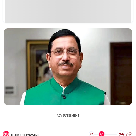
ADVERTISEMENT
ಅ
ಅ
TEAM UDAYAVANI