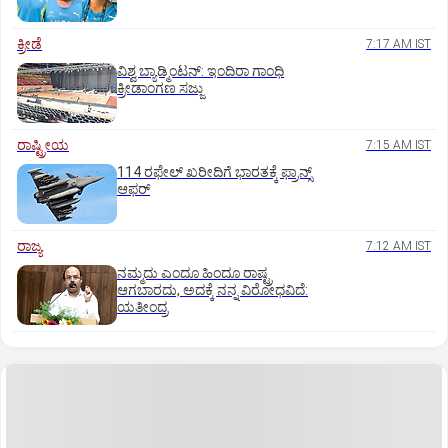
ಕ್ರೀಡೆ
7:17 AM IST
ವಿಶ್ವ ಬ್ಯಾಡ್ಮಿಂಟನ್‌: ಇಂದಿರಾ ಗಾಂಧಿ
ಕ್ರೀಡಾಂಗಣ ಸಜ್ಜು
ರಾಷ್ಟ್ರೀಯ
7:15 AM IST
114 ರಫೇಲ್ ಖರೀದಿಗೆ ಭಾರತಕ್ಕೆ ಫ್ರಾನ್ಸ್‌
ಆಫರ್‌
ರಾಜ್ಯ
7:12 AM IST
ನಮ್ಮದು ಎಂದೂ ಹಿಂದೂ ರಾಷ್ಟ್ರ
ಆಗಬಾರದು, ಅದಕ್ಕೆ ನನ್ನ ವಿರೋಧವಿದೆ:
ಯತೀಂದ್ರ