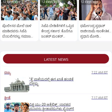
12 days ago
12 days ago
12 days ago
ಪೊಲೀಸರ ಮೇಲೆ ದಾಳಿ
ಸಿಜೆಪಿ ಬೇಡಿಕೆಗಳಿಗೆ ಒಪ್ಪಿದ
ಧರ್ಮೇಂದ್ರ ಪ್ರಧಾನ್
ಮಾಡಿದವರು ಸಿಜೆಪಿ
ಕೇಂದ್ರ ಸರ್ಕಾರ: ಕೊನೆಗೂ
ರಾಜೀನಾಮೆ ಸಾಂಕೇತಿಕ...
ಬೆಂಬಲಿಗರಲ್ಲ; ಸಮಾಜ
ಜಂತರ್‌ ಮಂತರ್‌
ಪ್ರಧಾನಿ ಮೋದಿ
ವಿರೋಧಿ ಶಕ್ತಿಗಳು: ಸೌರವ್
ಪ್ರತಿಭಟನೆ ಅಂತ್ಯ
ಕ್ಷಮೆಯಾಚನೆಗೆ ರಾಹುಲ್
ದಾಸ್
ಆಗ್ರಹ
LATEST NEWS
ರಾಜ್ಯ
7:22 AM IST
"ಕೈ' ಪಾಳೆಯದಲ್ಲಿ ಈಗ ಖಾತೆ ಹಂಚಿಕೆ
ಬಿಕ್ಕಟ್ಟು
ಕ್ರೀಡೆ
7:17 AM IST
ವಿಶ್ವ ಯು-20 ಆತ್ಲೆಟಿಕ್ಸ್‌ : ಭಾರತದ
ಮೂವರು ಕ್ರೀಡಾಪಟುಗಳು ಫೈನಲ್‌ಗೆ