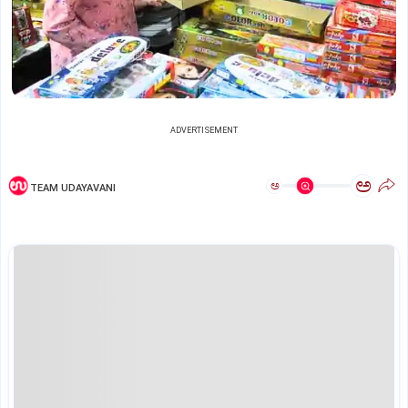
ADVERTISEMENT
ಅ
ಅ
TEAM UDAYAVANI