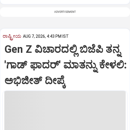
ADVERTISEMENT
ರಾಷ್ಟ್ರೀಯ
AUG 7, 2026, 4:43 PM IST
Gen Z ವಿಚಾರದಲ್ಲಿ ಬಿಜೆಪಿ ತನ್ನ
'ಗಾಡ್ ಫಾದರ್' ಮಾತನ್ನು ಕೇಳಲಿ:
ಅಭಿಜೀತ್ ದೀಪ್ಕೆ