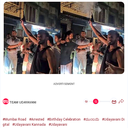
ADVERTISEMENT
ಅ
ಅ
TEAM UDAYAVANI
#Mumbai Road
#Arrested
#Birthday Celebration
#ಮುಂಬಯಿ
#Udayavani Di
gital
#Udayavani Kannada
#Udayavani