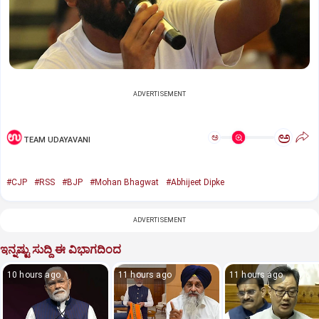
ADVERTISEMENT
ಅ
ಅ
TEAM UDAYAVANI
#CJP
#RSS
#BJP
#Mohan Bhagwat
#Abhijeet Dipke
ADVERTISEMENT
ಇನ್ನಷ್ಟು ಸುದ್ದಿ ಈ ವಿಭಾಗದಿಂದ
10 hours ago
11 hours ago
11 hours ago