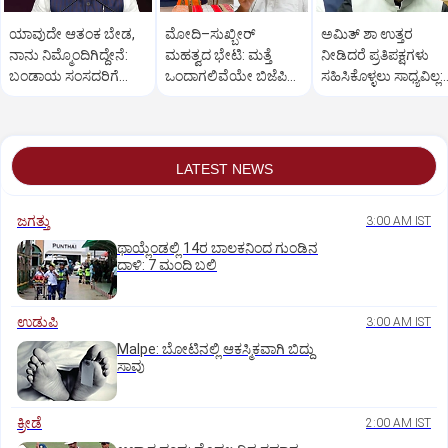
ಯಾವುದೇ ಆತಂಕ ಬೇಡ,
ಮೋದಿ–ಸುಖ್ಬೀರ್
ಅಮಿತ್ ಶಾ ಉತ್ತರ
ನಾನು ನಿಮ್ಮೊಂದಿಗಿದ್ದೇನೆ:
ಮಹತ್ವದ ಭೇಟಿ: ಮತ್ತೆ
ನೀಡಿದರೆ ಪ್ರತಿಪಕ್ಷಗಳು
ಬಂಡಾಯ ಸಂಸದರಿಗೆ
ಒಂದಾಗಲಿವೆಯೇ ಬಿಜೆಪಿ–
ಸಹಿಸಿಕೊಳ್ಳಲು ಸಾಧ್ಯವಿಲ್ಲ:
ಪ್ರಧಾನಿ ಮೋದಿ ಅಭಯ
ಶಿರೋಮಣಿ ಅಕಾಲಿ ದಳ?
ರಿಜಿಜು
LATEST NEWS
ಜಗತ್ತು
3:00 AM IST
ಥಾಯ್ಲೆಂಡಲ್ಲಿ 14ರ ಬಾಲಕನಿಂದ ಗುಂಡಿನ
ದಾಳಿ: 7 ಮಂದಿ ಬಲಿ
ಉಡುಪಿ
3:00 AM IST
Malpe: ಬೋಟಿನಲ್ಲಿ ಆಕಸ್ಮಿಕವಾಗಿ ಬಿದ್ದು
ಸಾವು
ಕ್ರೀಡೆ
2:00 AM IST