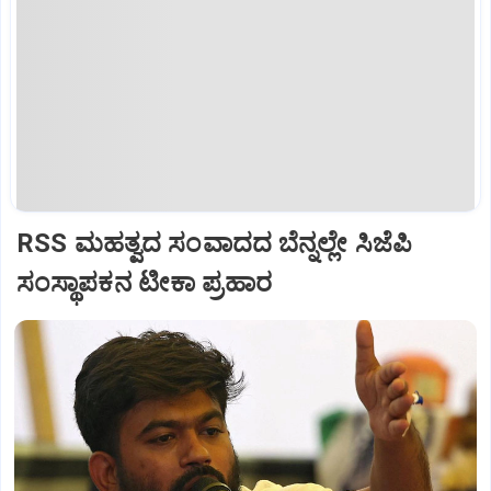
RSS ಮಹತ್ವದ ಸಂವಾದದ ಬೆನ್ನಲ್ಲೇ ಸಿಜೆಪಿ
ಸಂಸ್ಥಾಪಕನ ಟೀಕಾ ಪ್ರಹಾರ