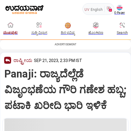
UV
English
E-Paper
ಮುಖಪುಟ
ಸುದ್ದಿ ವಿಭಾಗ
ದಿನ ಭವಿಷ್ಯ
ಹೊಂಗಿರಣ
Search
ADVERTISEMENT
ರಾಷ್ಟ್ರೀಯ
SEP 21, 2023, 2:33 PM IST
Panaji: ರಾಜ್ಯದೆಲ್ಲೆಡೆ
ವಿಜೃಂಭಣೆಯ ಗೌರಿ ಗಣೇಶ ಹಬ್ಬ;
ಪಟಾಕಿ ಖರೀದಿ ಭಾರಿ ಇಳಿಕೆ