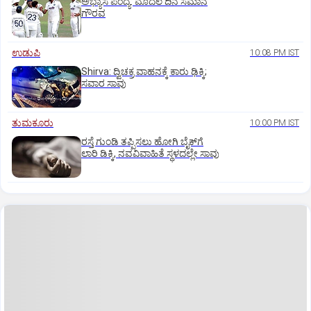
ಅಭ್ಯಾಸ ಪಂದ್ಯ: ಮೊದಲ ದಿನ ಸಮಾನ
ಗೌರವ
ಉಡುಪಿ
10:08 PM IST
Shirva: ದ್ವಿಚಕ್ರ ವಾಹನಕ್ಕೆ ಕಾರು ಢಿಕ್ಕಿ;
ಸವಾರ ಸಾವು
ತುಮಕೂರು
10:00 PM IST
ರಸ್ತೆ ಗುಂಡಿ ತಪ್ಪಿಸಲು ಹೋಗಿ ಬೈಕ್‌ಗೆ
ಲಾರಿ ಡಿಕ್ಕಿ, ನವವಿವಾಹಿತೆ ಸ್ಥಳದಲ್ಲೇ ಸಾವು