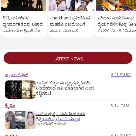
SIR, ಮಸೀದಿಗಳ
Jharkhand:ಪ್ರತಿಭಟನಾನಿರತ
ಪರಿಹಾರ ಕಂಡುಕೊಳ್ಳುವ
ಧ್ವನಿವರ್ಧಕ ತೆರವು ವಿಚಾರ:
ಮಹತೊ ಬಣದೊಂದಿಗೆ
ಧೈರ್ಯ ಬೆಳೆಸಿಕೊಳ್ಳಿ: Gen
ಸುವೇಂದು ಅಧಿಕಾರಿ ಮೇಲೆ
ಸರ್ಕಾರ ಮಾತುಕತೆ
Z ಗಳಿಗೆ ಮೋದಿ ಕಿವಿಮಾ
ಒತ್ತಡ
LATEST NEWS
ಸ್ಯಾಂಡಲ್‌ವುಡ್‌
8:41 PM IST
ʼಟಾಕ್ಸಿಕ್‌ʼ ಚಿತ್ರದ ಈ ದೃಶ್ಯವನ್ನು ಹಿಂದಿ
ಸಿನಿಮಾದಿಂದ ಕಾಪಿ ಮಾಡಲಾಗಿದೆ ಎಂದ
ನೆಟ್ಟಿಗರು.!
ಕ್ರೈಮ್
8:15 PM IST
ಎಸ್ ಐ ಪುತ್ರನ ಮರ್ಸಿಡಿಸ್‌ ಕಾರು
ಢಿಕ್ಕಿಯಾಗಿ ವೃದ್ಧೆ ಬಲಿ: ಮದ್ಯದ
ಅಮಲಿನಲ್ಲಿ ಚಾಲನೆ!