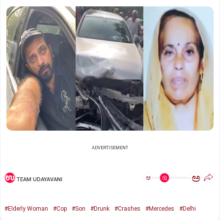
ADVERTISEMENT
ಅ
ಅ
TEAM UDAYAVANI
#Elderly Woman
#Cop
#Son
#Drunk
#Crashes
#Mercedes
#Delhi