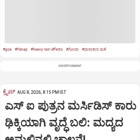
#goa
#Panaji
#heavy rain effects
#ಗೋವಾ
#ಧಾರಾಕಾರ ಮಳೆ
ADVERTISEMENT
ಕ್ರೈಮ್
AUG 8, 2026, 8:15 PM IST
ಎಸ್ ಐ ಪುತ್ರನ ಮರ್ಸಿಡಿಸ್‌ ಕಾರು
ಢಿಕ್ಕಿಯಾಗಿ ವೃದ್ಧೆ ಬಲಿ: ಮದ್ಯದ
ಅಮಲಿನಲ್ಲಿ ಚಾಲನೆ!