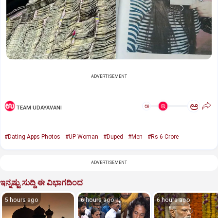
ADVERTISEMENT
ಅ
ಅ
TEAM UDAYAVANI
#Dating Apps Photos
#UP Woman
#Duped
#Men
#Rs 6 Crore
ADVERTISEMENT
ಇನ್ನಷ್ಟು ಸುದ್ದಿ ಈ ವಿಭಾಗದಿಂದ
5 hours ago
6 hours ago
6 hours ago