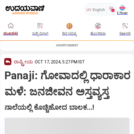
UV
English
E-Paper
ಮುಖಪುಟ
ಸುದ್ದಿ ವಿಭಾಗ
ದಿನ ಭವಿಷ್ಯ
ಹೊಂಗಿರಣ
Search
ADVERTISEMENT
ರಾಷ್ಟ್ರೀಯ
OCT 17, 2024, 5:27 PM IST
Panaji: ಗೋವಾದಲ್ಲಿ ಧಾರಾಕಾರ
ಮಳೆ: ಜನಜೀವನ ಅಸ್ತವ್ಯಸ್ತ
ನಾಲೆಯಲ್ಲಿ ಕೊಚ್ಚಿಹೋದ ಬಾಲಕ...!