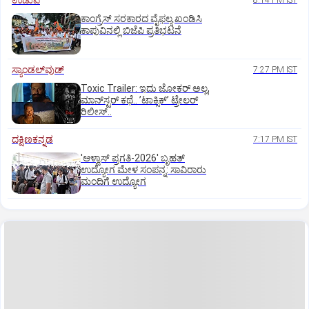
ಉಡುಪಿ
8:14 PM IST
ಕಾಂಗ್ರೆಸ್ ಸರಕಾರದ ವೈಫಲ್ಯ ಖಂಡಿಸಿ
ಕಾಪುವಿನಲ್ಲಿ ಬಿಜೆಪಿ ಪ್ರತಿಭಟನೆ
ಸ್ಯಾಂಡಲ್‌ವುಡ್‌
7:27 PM IST
Toxic Trailer: ಇದು ಜೋಕರ್‌ ಅಲ್ಲ,
ಮಾನ್‌ಸ್ಟರ್‌ ಕಥೆ.. ʼಟಾಕ್ಸಿಕ್‌ʼ ಟ್ರೇಲರ್‌
ರಿಲೀಸ್..
ದಕ್ಷಿಣಕನ್ನಡ
7:17 PM IST
'ಆಳ್ವಾಸ್‌ ಪ್ರಗತಿ-2026' ಬೃಹತ್
ಉದ್ಯೋಗ ಮೇಳ ಸಂಪನ್ನ: ಸಾವಿರಾರು
ಮಂದಿಗೆ ಉದ್ಯೋಗ