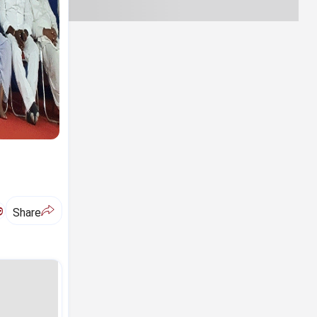
ಅ
Share