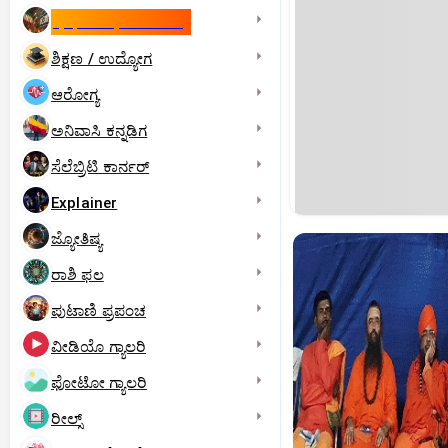
ಇಸ್ರೇಲ್- ಇರಾನ್‌ ಯುದ್ಧ
ಶಿಕ್ಷಣ / ಉದ್ಯೋಗ
ಆರೋಗ್ಯ
ಅನಿವಾಸಿ ಕನ್ನಡಿಗ
ಸೆಲೆಬ್ರಿಟಿ ಕಾರ್ನರ್‌
Explainer
ಜ್ಯೋತಿಷ್ಯ
ರಾಶಿ ಫಲ
ಪುಟಾಣಿ ಪ್ರಪಂಚ
ವೀಡಿಯೊ ಗ್ಯಾಲರಿ
ಫೋಟೋ ಗ್ಯಾಲರಿ
ರೀಲ್ಸ್