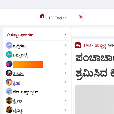
English
UV
ಸುದ್ದಿ ವಿಭಾಗಗಳು
TAB - ಹುಬ್ಬಳ್ಳಿ
APR
ಸುದ್ದಿಗಳು
ಪಂಚಾಚಾರ್
ನಿಮ್ಮ ಜಿಲ್ಲೆ
ಕಾಮನ್‌ ವೆಲ್ತ್‌ ಗೇಮ್ಸ್‌
ಶ್ರಮಿಸಿದ ಕ
ಸಿನೆಮಾ
ಕ್ರೀಡೆ
ವೆಬ್ ಎಕ್ಸ್‌ಕ್ಲೂಸಿವ್
ಕ್ರೈಮ್
ವೈವಿಧ್ಯ