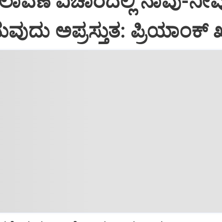
ಾವಣೆ ವಿಚಾರದಲ್ಲಿ ನಾವು-ನೀವ
ುದು ಅಪ್ರಸ್ತುತ: ಪ್ರಿಯಾಂಕ್ ಖ