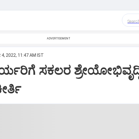
Searc
ADVERTISEMENT
 4, 2022, 11:47 AM IST
ಯರಿಗೆ ಸಕಲರ ಶ್ರೇಯೋಭಿವೃದ್ಧಿ
ೀರ್ತಿ