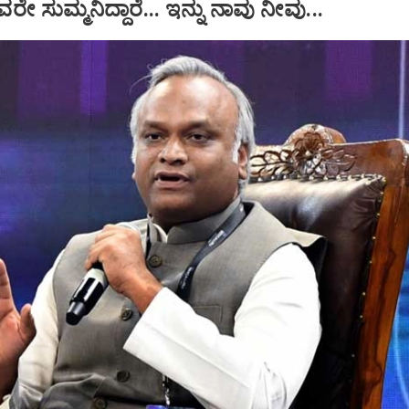
ೇ ಸುಮ್ಮನಿದ್ದಾರೆ... ಇನ್ನು ನಾವು ನೀವು...