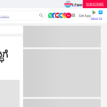
SUBSCRIBE
E-Paper
Get App
h News
Android
iOS
ಗೆ