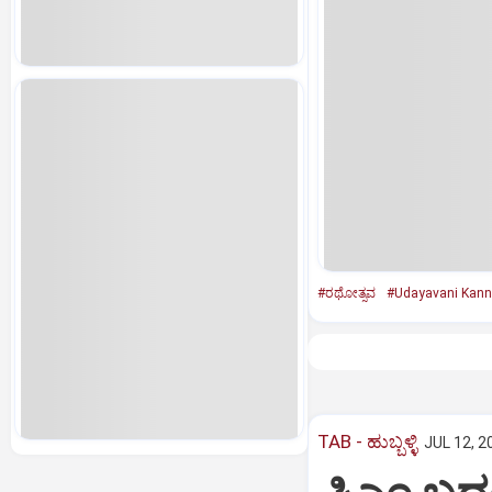
#ರಥೋತ್ಸವ
#Udayavani Kan
TAB - ಹುಬ್ಬಳ್ಳಿ
JUL 12, 2