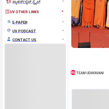
ಫ್ಯಾಶನ್/ಲೈಫ್‌ ಸ್ಟೈಲ್
UV OTHER LINKS
E-PAPER
UV PODCAST
CONTACT US
TEAM UDAYAVANI