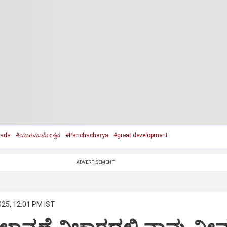
nada
#ಯುಗಮಾನೋತ್ಸವ
#Panchacharya
#great development
ADVERTISEMENT
025, 12:01 PM IST