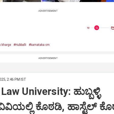
ADVERTISEMENT
ಅ
k kharge
#Hubballi
#karnataka cm
ADVERTISEMENT
025, 2:46 PM IST
Law University: ಹುಬ್ಬಳ್ಳಿ
ವಿಯಲ್ಲಿ ಕೊಠಡಿ, ಹಾಸ್ಟೆಲ್‌ ಕೊ