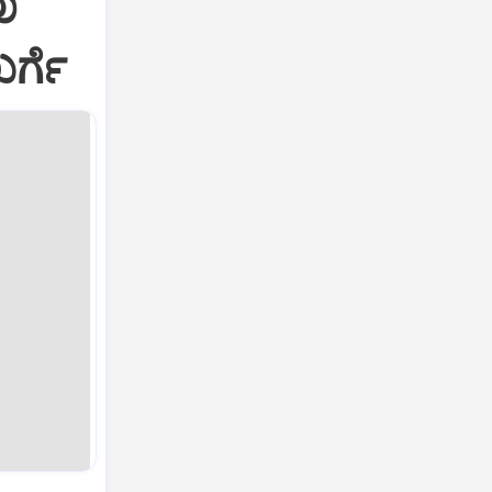
ು
ರ್ಗೆ