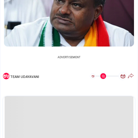
ADVERTISEMENT
ಅ
ಅ
TEAM UDAYAVANI