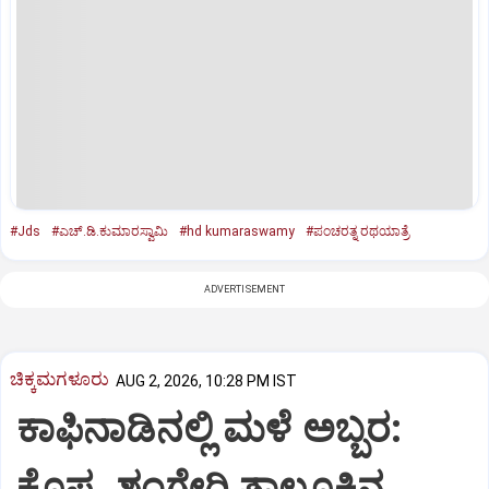
#Jds
#ಎಚ್‌.ಡಿ.ಕುಮಾರಸ್ವಾಮಿ
#hd kumaraswamy
#ಪಂಚರತ್ನ ರಥಯಾತ್ರೆ
ADVERTISEMENT
ಚಿಕ್ಕಮಗಳೂರು
AUG 2, 2026, 10:28 PM IST
ಕಾಫಿನಾಡಿನಲ್ಲಿ ಮಳೆ ಅಬ್ಬರ:
ಕೊಪ್ಪ ,ಶೃಂಗೇರಿ ತಾಲೂಕಿನ