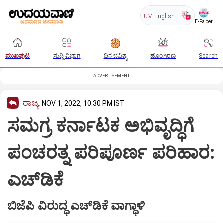
UV
English
E-Paper
ಮುಖಪುಟ
ಸುದ್ದಿ ವಿಭಾಗ
ದಿನ ಭವಿಷ್ಯ
ಹೊಂಗಿರಣ
Search
ADVERTISEMENT
ರಾಜ್ಯ
NOV 1, 2022, 10:30 PM IST
ಸಮಗ್ರ ಕರ್ನಾಟಕ ಅಭಿವೃದ್ಧಿಗೆ
ಪಂಚರತ್ನ ಪರಿಪೂರ್ಣ ಪರಿಹಾರ:
ಎಚ್‌ಡಿಕೆ
ಬಿಜೆಪಿ ವಿರುದ್ಧ ಎಚ್‌ಡಿಕೆ ವಾಗ್ಧಾಳಿ