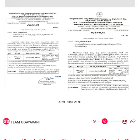
ADVERTISEMENT
ಅ
ಅ
TEAM UDAYAVANI