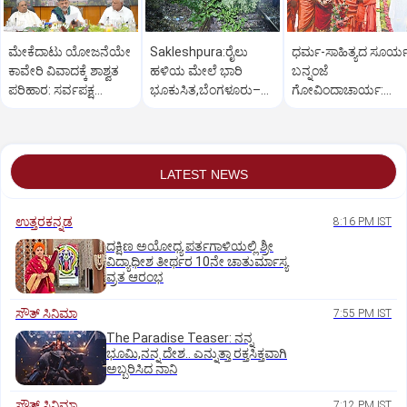
ಮೇಕೆದಾಟು ಯೋಜನೆಯೇ
Sakleshpura:ರೈಲು
ಧರ್ಮ-ಸಾಹಿತ್ಯದ ಸೂರ್
ಕಾವೇರಿ ವಿವಾದಕ್ಕೆ ಶಾಶ್ವತ
ಹಳಿಯ ಮೇಲೆ ಭಾರಿ
ಬನ್ನಂಜೆ
ಪರಿಹಾರ: ಸರ್ವಪಕ್ಷ
ಭೂಕುಸಿತ,ಬೆಂಗಳೂರು–
ಗೋವಿಂದಾಚಾರ್ಯ:
ಸಭೆಯಲ್ಲಿ ಸಿಎಂ
ಮಂಗಳೂರು ರೈಲು ಸಂಚಾರ
ಸುತ್ತೂರು ಶ್ರೀ
ಅಸ್ತವ್ಯಸ್ತ
LATEST NEWS
ಉತ್ತರಕನ್ನಡ
8:16 PM IST
ದಕ್ಷಿಣ ಅಯೋಧ್ಯ ಪರ್ತಗಾಳಿಯಲ್ಲಿ ಶ್ರೀ
ವಿದ್ಯಾಧೀಶ ತೀರ್ಥರ 10ನೇ ಚಾತುರ್ಮಾಸ್ಯ
ವ್ರತ ಆರಂಭ
ಸೌತ್‌ ಸಿನಿಮಾ
7:55 PM IST
The Paradise Teaser: ನನ್ನ
ಭೂಮಿ,ನನ್ನ ದೇಶ.. ಎನ್ನುತ್ತಾ ರಕ್ತಸಿಕ್ತವಾಗಿ
ಅಬ್ಬರಿಸಿದ ನಾನಿ
ಸೌತ್‌ ಸಿನಿಮಾ
7:12 PM IST