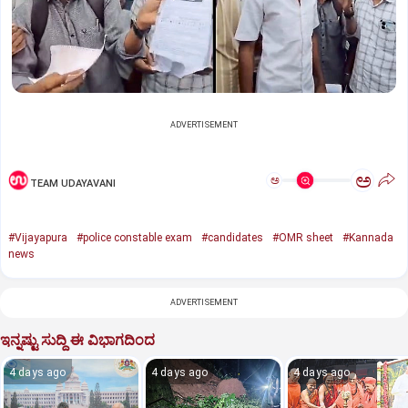
ADVERTISEMENT
ಅ
ಅ
TEAM UDAYAVANI
#Vijayapura
#police constable exam
#candidates
#OMR sheet
#Kannada
news
ADVERTISEMENT
ಇನ್ನಷ್ಟು ಸುದ್ದಿ ಈ ವಿಭಾಗದಿಂದ
4 days ago
4 days ago
4 days ago