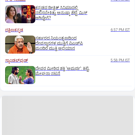
ಕನ್ನಡದ ದೀಕ್ಷಿತ್‌ ಸಿನಿಮಾದಲ್ಲಿ
ನಟಿಸಬೇಕಿತ್ತು ಅನುಷ್ಕಾ ಶೆಟ್ಟಿ: ಮಿಸ್‌
ಆಗಿದ್ದೇಗೆ?
ದಕ್ಷಿಣಕನ್ನಡ
6:57 PM IST
ಸರ್ಕಾರದ ನಿಯಂತ್ರಣದಿಂದ
ದೇವಸ್ಥಾನಗಳ ಮುಕ್ತಿಗೆ ವಿಎಚ್‌ಪಿ
ಮಂದಿರ ಮುಕ್ತಿ ಅಭಿಯಾನ
ಸ್ಯಾಂಡಲ್‌ವುಡ್‌
5:58 PM IST
ದೇವರ ಮೀರಿದ ಶಕ್ತಿ ʼಅಮರ್ಥʼ: ಕಿಟ್ಟಿ,
ಮೇಘನಾ ನಟನೆ