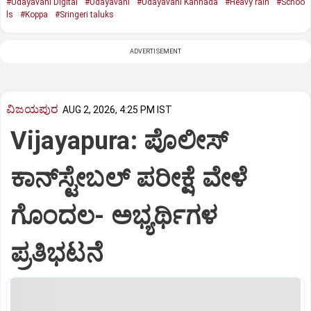
#Udayavani Digital
#Udayavani
#Udayavani Kannada
#Heavy rain
#Schoo
ls
#Koppa
#Sringeri taluks
ADVERTISEMENT
ವಿಜಯಪುರ
AUG 2, 2026, 4:25 PM IST
Vijayapura: ಪೊಲೀಸ್
ಕಾನ್‌ಸ್ಟೇಬಲ್ ಪರೀಕ್ಷೆ ವೇಳೆ
ಗೊಂದಲ- ಅಭ್ಯರ್ಥಿಗಳ‌‌
ಪ್ರತಿಭಟನೆ