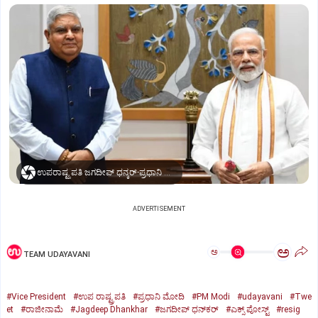
ಉಪರಾಷ್ಟ್ರಪತಿ ಜಗದೀಪ್‌ ಧನ್ಕರ್-ಪ್ರಧಾನಿ ಮೋದಿ
ADVERTISEMENT
ಅ
ಅ
TEAM UDAYAVANI
#Vice President
#ಉಪ ರಾಷ್ಟ್ರಪತಿ
#ಪ್ರಧಾನಿ ಮೋದಿ
#PM Modi
#udayavani
#Twe
et
#ರಾಜೀನಾಮೆ
#Jagdeep Dhankhar
#ಜಗದೀಪ್‌ ಧನ್‌ಕರ್‌
#ಎಕ್ಸ್‌ ಪೋಸ್ಟ್
#resig