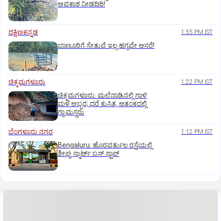
ಅವಕಾಶ ನೀಡದಿರಿ!
ದಕ್ಷಿಣಕನ್ನಡ
1:55 PM IST
ಬಾಣೂರಿಗೆ ಸೇತುವೆ ಇಲ್ಲ ಹಗ್ಗವೇ ಆಸರೆ!
ಚಿಕ್ಕಮಗಳೂರು
1:22 PM IST
ಚಿಕ್ಕಮಗಳೂರು: ಮಲೆನಾಡಿನಲ್ಲಿ ಗಾಳಿ
ಮಳೆ ಅಬ್ಬರ; ಧರೆ ಕುಸಿತ, ಆತಂಕದಲ್ಲಿ
ಗ್ರಾಮಸ್ಥರು
ಬೆಂಗಳೂರು ನಗರ
1:12 PM IST
Bengaluru: ಹೊರವರ್ತುಲ ರಸ್ತೆಯಲ್ಲಿ
ಶೀಘ್ರ ಸ್ಮಾರ್ಟ್‌ ಬಸ್‌ ಸ್ಟಾಪ್‌