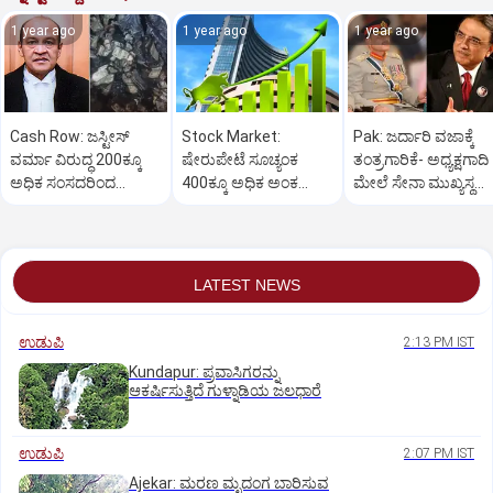
1 year ago
1 year ago
1 year ago
Cash Row: ಜಸ್ಟೀಸ್‌
Stock Market:
Pak: ಜರ್ದಾರಿ ವಜಾಕ್ಕೆ
ವರ್ಮಾ ವಿರುದ್ಧ 200ಕ್ಕೂ
ಷೇರುಪೇಟೆ ಸೂಚ್ಯಂಕ
ತಂತ್ರಗಾರಿಕೆ- ಅಧ್ಯಕ್ಷಗಾದಿ
ಅಧಿಕ ಸಂಸದರಿಂದ
400ಕ್ಕೂ ಅಧಿಕ ಅಂಕ
ಮೇಲೆ ಸೇನಾ ಮುಖ್ಯಸ್ಥ
ಮಹಾಭಿಯೋಗಕ್ಕೆ
ಜಿಗಿತ-ದಿನಾಂತ್ಯದ
ಮುನೀರ್ ಚಿತ್ತ!
ಕೋರಿಕೆ…
ವಹಿವಾಟು ಅಂತ್ಯ
LATEST NEWS
ಉಡುಪಿ
2:13 PM IST
Kundapur: ಪ್ರವಾಸಿಗರನ್ನು
ಆಕರ್ಷಿಸುತ್ತಿದೆ ಗುಳ್ನಾಡಿಯ ಜಲಧಾರೆ
ಉಡುಪಿ
2:07 PM IST
Ajekar: ಮರಣ ಮೃದಂಗ ಬಾರಿಸುವ