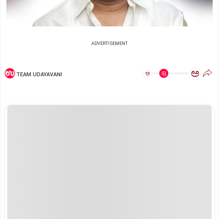
ADVERTISEMENT
ಅ
ಅ
TEAM UDAYAVANI