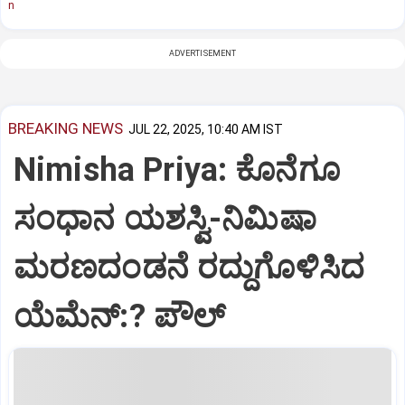
n
ADVERTISEMENT
BREAKING NEWS
JUL 22, 2025, 10:40 AM IST
Nimisha Priya: ಕೊನೆಗೂ
ಸಂಧಾನ ಯಶಸ್ವಿ-ನಿಮಿಷಾ
ಮರಣದಂಡನೆ ರದ್ದುಗೊಳಿಸಿದ
ಯೆಮೆನ್:? ಪೌಲ್