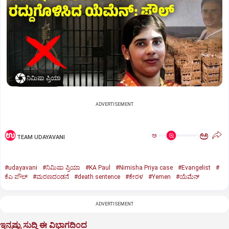
ನಿಮಿಷಾ ಪ್ರಿಯಾ
ADVERTISEMENT
ಅ
ಅ
TEAM UDAYAVANI
#udayavani
#ನಿಮಿಷಾ ಪ್ರಿಯಾ
#KA Paul
#Nimisha Priya case
#Evangelist
#
ಕೆಎ ಪೌಲ್
#ಮರಣದಂಡನೆ
#death sentence
#ಕೇರಳ
#Yemen
#ಯೆಮೆನ್‌
ADVERTISEMENT
ಇನ್ನಷ್ಟು ಸುದ್ದಿ ಈ ವಿಭಾಗದಿಂದ