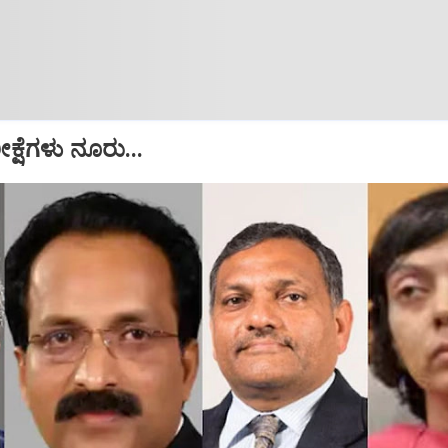
ೀಕ್ಷೆಗಳು ನೂರು...