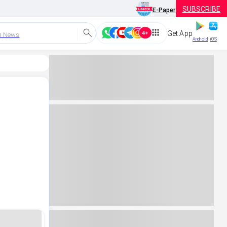
SUBSCRIBE
E-Paper
Get App
h News
Android
iOS