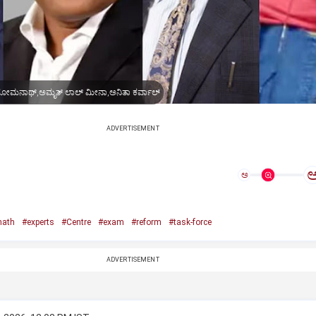
 ಸೋಮನಾಥ್,ಅಮೃತ್ ಲಾಲ್ ಮೀನಾ,ಅನಿತಾ ಕರ್ವಾಲ್
ADVERTISEMENT
ಅ
nath
#experts
#Centre
#exam
#reform
#task-force
ADVERTISEMENT