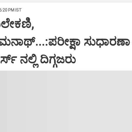
 6:20 PM IST
ಿಲೇಕಣಿ,
ನಾಥ್‌...:ಪರೀಕ್ಷಾ ಸುಧಾರಣಾ
್ಸ್ ನಲ್ಲಿ ದಿಗ್ಗಜರು