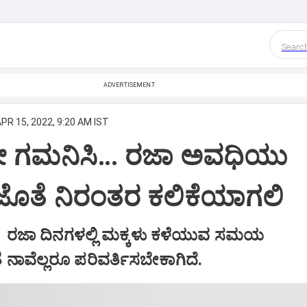
Searc
ADVERTISEMENT
PR 15, 2022, 9:20 AM IST
 ಗಮನಿಸಿ… ರಜಾ ಅವಧಿಯು
ೊತೆ ನಿರಂತರ ಕಲಿಕೆಯಾಗಲಿ
ವ ರಜಾ ದಿನಗಳಲ್ಲಿ ಮಕ್ಕಳು ಕಳೆಯುವ ಸಮಯ
ನಾವೆಲ್ಲರೂ ಪರಿವರ್ತಿಸಬೇಕಾಗಿದೆ.