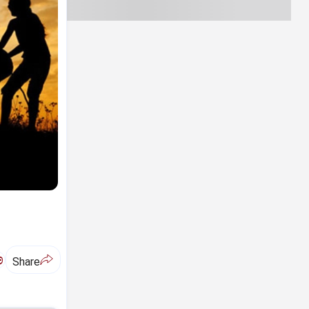
ಅ
Share