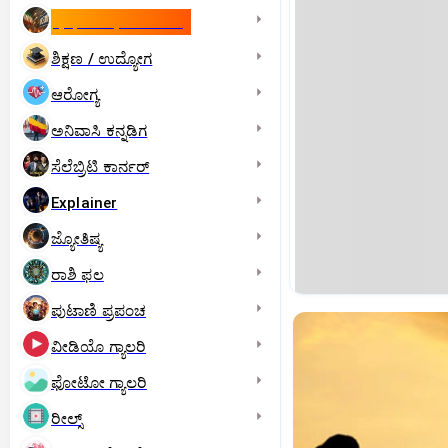
ಇಸ್ರೇಲ್- ಇರಾನ್‌ ಯುದ್ಧ
ಶಿಕ್ಷಣ / ಉದ್ಯೋಗ
ಆರೋಗ್ಯ
ಅನಿವಾಸಿ ಕನ್ನಡಿಗ
ಸೆಲೆಬ್ರಿಟಿ ಕಾರ್ನರ್‌
Explainer
ಜ್ಯೋತಿಷ್ಯ
ರಾಶಿ ಫಲ
ಪುಟಾಣಿ ಪ್ರಪಂಚ
ವೀಡಿಯೊ ಗ್ಯಾಲರಿ
ಫೋಟೋ ಗ್ಯಾಲರಿ
ರೀಲ್ಸ್