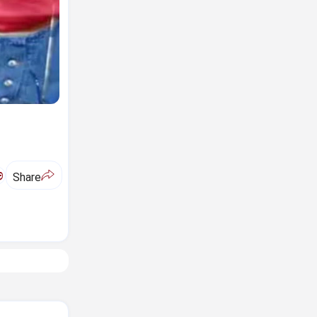
ಅ
Share