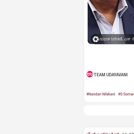
ನಂದನ್ ನಿಲೇಕಣಿ, ಎಸ್.
TEAM UDAYAVANI
#Nandan Nilekani
#S Soma