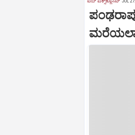
ವೆಬ್ ಎಕ್ಸ್‌ಕ್ಲೂಸಿವ್
JUL 27
ಪಂಢರಾಪು
ಮರೆಯಲಾ