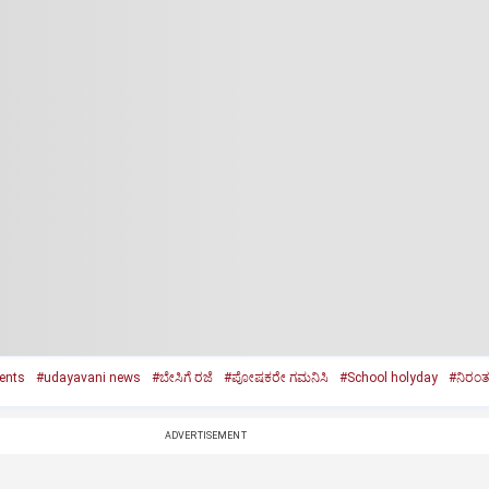
rents
#udayavani news
#ಬೇಸಿಗೆ ರಜೆ
#ಪೋಷಕರೇ ಗಮನಿಸಿ
#School holyday
#ನಿರಂತ
ADVERTISEMENT