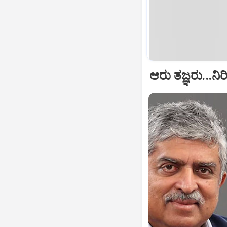
ಆರು ತಜ್ಞರು...ನಿರ