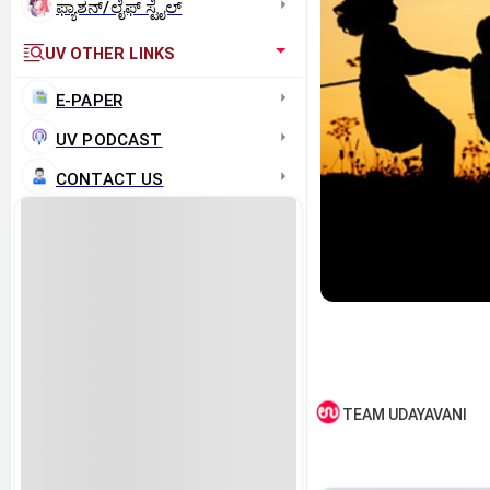
ಫ್ಯಾಶನ್/ಲೈಫ್‌ ಸ್ಟೈಲ್
UV OTHER LINKS
E-PAPER
UV PODCAST
CONTACT US
TEAM UDAYAVANI