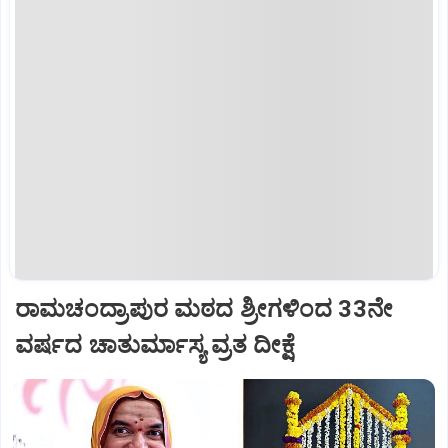
ರಾಮಚಂದ್ರಾಪುರ ಮಠದ ಶ್ರೀಗಳಿಂದ 33ನೇ
ವರ್ಷದ ಚಾತುರ್ಮಾಸ್ಯ ವ್ರತ ದೀಕ್ಷೆ