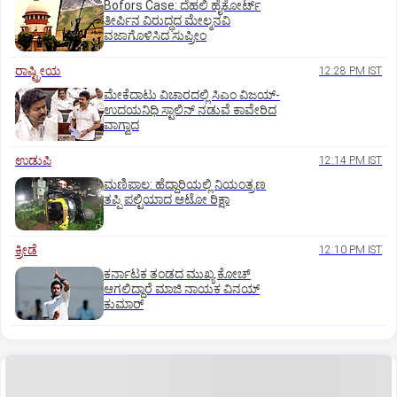
Bofors Case: ದೆಹಲಿ ಹೈಕೋರ್ಟ್‌
ತೀರ್ಪಿನ ವಿರುದ್ಧದ ಮೇಲ್ಮನವಿ
ವಜಾಗೊಳಿಸಿದ ಸುಪ್ರೀಂ
ರಾಷ್ಟ್ರೀಯ
12:28 PM IST
ಮೇಕೆದಾಟು ವಿಚಾರದಲ್ಲಿ ಸಿಎಂ ವಿಜಯ್-
ಉದಯನಿಧಿ ಸ್ಟಾಲಿನ್ ನಡುವೆ ಕಾವೇರಿದ
ವಾಗ್ವಾದ
ಉಡುಪಿ
12:14 PM IST
ಮಣಿಪಾಲ: ಹೆದ್ದಾರಿಯಲ್ಲಿ ನಿಯಂತ್ರಣ
ತಪ್ಪಿ ಪಲ್ಟಿಯಾದ ಆಟೋ ರಿಕ್ಷಾ
ಕ್ರೀಡೆ
12:10 PM IST
ಕರ್ನಾಟಕ ತಂಡದ ಮುಖ್ಯ ಕೋಚ್‌
ಆಗಲಿದ್ದಾರೆ ಮಾಜಿ ನಾಯಕ ವಿನಯ್‌
ಕುಮಾರ್