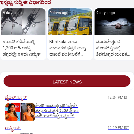
ಇನ್ನಷ್ಟು ಸುದ್ದಿ ಈ ವಿಭಾಗದಿಂದ
9 days ago
9 days ago
9 days ago
ಶರಾವತಿ ಕಣಿವೆಯಲ್ಲಿ
Bhatkala: ಶಾಲಾ
ಮುರುಡೇಶ್ವರದ
1,200 ಅಡಿ ಆಳಕ್ಕೆ
ವಾಹನಗಳ ಭದ್ರತೆ ಮತ್ತು
ಹೋಮ್‌ಸ್ಟೇನಲ್ಲಿ
ಹಗ್ಗದಲ್ಲೇ ಇಳಿದು ವಿದ್ಯುತ್‌
ದಾಖಲೆ ಪರಿಶೀಲನೆಗೆ
ಶಿವಮೊಗ್ಗದ ಯುವಕ
ತಂತಿ ದುರಸ್ತಿ!
ಸಾರ್ವಜನಿಕರ ಆಗ್ರಹ
ನೇಣಿಗೆ ಶರಣು, ಸಾವಿನ ಬಗ್
ಪೋಷಕರ ಸಂಶಯ
LATEST NEWS
ವೈರಲ್ ನ್ಯೂಸ್
12:34 PM IST
ಕೇಸರಿ ಉಡುಪು ಧರಿಸಿದ್ದೇಕೆ?:
ಪತ್ರಕರ್ತನ ಪ್ರಶ್ನೆಗೆ ನಟಿ ಪ್ರಿಯಾ
ವಾರಿಯರ್ ಉತ್ತರ ವೈರಲ್!
ರಾಷ್ಟ್ರೀಯ
12:29 PM IST