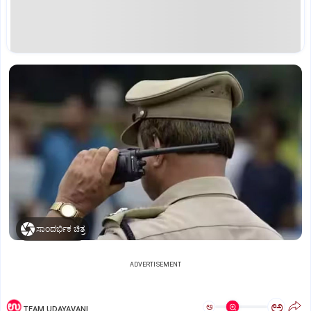
ಸಾಂದರ್ಭಿಕ ಚಿತ್ರ
ADVERTISEMENT
ಅ
ಅ
TEAM UDAYAVANI