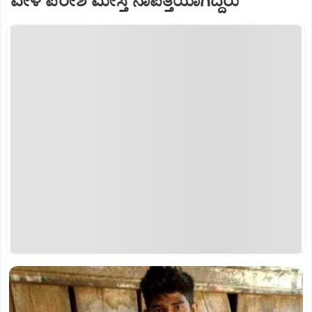
ವೇಳೆ ಪರೇಶ ಮೇಸ್ತ ನಾಪತ್ತೆಯಾಗಿದ್ದರು