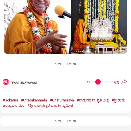
ADVERTISEMENT
ಅ
ಅ
TEAM UDAYAVANI
#Gokarna
#Uttarakannada
#Chaturmasya
#ಚಾತುರ್ಮಾಸ್ಯ ವ್ರತ ದೀಕ್ಷೆ
#ಶ್ರೀರಾಮ
ಚಂದ್ರಾಪುರ ಮಠ
#ಶ್ರೀ ರಾಘವೇಶ್ವರ ಭಾರತೀ ಸ್ವಾಮೀಜಿ
ADVERTISEMENT