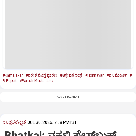
#Kamalakar
#ಪರೇಶ ಮೇಸ್ತ ಪ್ರಕರಣ
#ಆಕ್ಷೇಪಣೆ ಸಲ್ಲಿಕೆ
#Honnavar
#ಬಿ ರಿಪೋರ್ಟ್‌
#
B Report
#Paresh Mesta case
ADVERTISEMENT
ಉತ್ತರಕನ್ನಡ
JUL 30, 2026, 7:58 PM IST
Bhatkal: ನಕಲಿ ಫೇಸ್‌ಬುಕ್