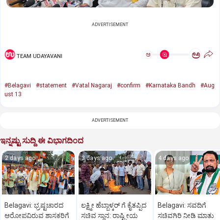
ADVERTISEMENT
ಅ
ಅ
TEAM UDAYAVANI
#Belagavi
#statement
#Vatal Nagaraj
#confirm
#Karnataka Bandh
#Aug
ust 13
ADVERTISEMENT
ಇನ್ನಷ್ಟು ಸುದ್ದಿ ಈ ವಿಭಾಗದಿಂದ
2 days ago
3 days ago
4 days ago
Belagavi: ಭ್ರಷ್ಟಚಾರದ
ಲಕ್ಷ್ಮೀ ಹೆಬ್ಬಾಳ್ಕರ್ ಗೆ ಕೈತಪ್ಪಿದ
Belagavi: ಸವದಿಗೆ
ಆರೋಪವಿರುವ ಶಾಸಕರಿಗೆ
ಸಚಿವ ಸ್ಥಾನ: ರಾಷ್ಟ್ರೀಯ
ಸಚಿವಗಿರಿ ನೀಡಿ ಮಾತು