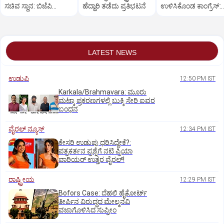
ಸಚಿವ ಸ್ಥಾನ: ಬಿಜೆಪಿ
ಹೆದ್ದಾರಿ ತಡೆದು ಪ್ರತಿಭಟನೆ
ಉಳಿಸಿಕೊಂಡ ಕಾಂಗ್ರೆಸ್:‌
ಕಾರ್ಯಕರ್ತರ ಪ್ರತಿಭಟನೆ
ಹೆಬ್ಬಾಳ್ಕರ್‌ ಗೆ ನಿರಾಸೆ
LATEST NEWS
ಉಡುಪಿ
12:50 PM IST
Karkala/Brahmavara: ಮೂರು
ಮಟ್ಕಾ ಪ್ರಕರಣಗಳಲ್ಲಿ ಬುಕ್ಕಿ ಸೇರಿ ಐವರ
ಬಂಧನ
ವೈರಲ್ ನ್ಯೂಸ್
12:34 PM IST
ಕೇಸರಿ ಉಡುಪು ಧರಿಸಿದ್ದೇಕೆ?:
ಪತ್ರಕರ್ತನ ಪ್ರಶ್ನೆಗೆ ನಟಿ ಪ್ರಿಯಾ
ವಾರಿಯರ್ ಉತ್ತರ ವೈರಲ್!
ರಾಷ್ಟ್ರೀಯ
12:29 PM IST
Bofors Case: ದೆಹಲಿ ಹೈಕೋರ್ಟ್‌
ತೀರ್ಪಿನ ವಿರುದ್ಧದ ಮೇಲ್ಮನವಿ
ವಜಾಗೊಳಿಸಿದ ಸುಪ್ರೀಂ