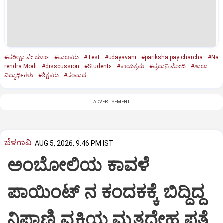
#ಪರೀಕ್ಷಾ ಪೇ ಚರ್ಚಾ
#ಪಾಲಕರು
#Test
#udayavani
#pariksha pay charcha
#Na
rendra Modi
#disscussion
#Students
#ಕಾಯಕ್ರಮ
#ಪ್ರಧಾನಿ ಮೋದಿ
#ಶಾಲಾ
ವಿದ್ಯಾರ್ಥಿಗಳು
#ಶಿಕ್ಷಕರು
#ಸಂವಾದ
ADVERTISEMENT
ಬೆಳಗಾವಿ
AUG 5, 2026, 9:46 PM IST
ಅಂಬೋಲಿಯ ಕಾವಳೆ‌
ಪಾಯಿಂಟ್ ನ ಕಂದಕಕ್ಕೆ ಬಿದ್ದಿದ್ದ
ನಿಪ್ಪಾಣಿ ವ್ಯಕ್ತಿಯ ಮೃತದೇಹ ಪತ್ತೆ