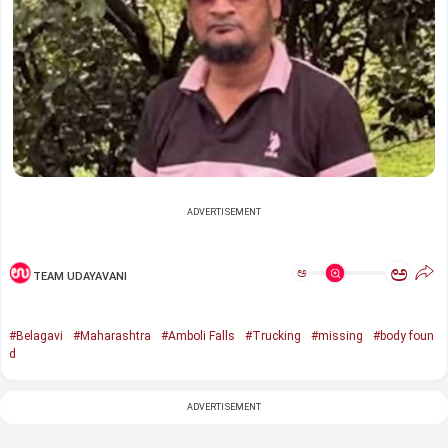
ADVERTISEMENT
ಅ
ಅ
TEAM UDAYAVANI
#Belagavi
#Maharashtra
#Amboli Falls
#Trucking
#missing
#body foun
d
ADVERTISEMENT