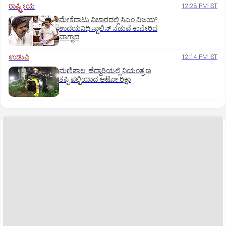
ರಾಷ್ಟ್ರೀಯ
12:28 PM IST
ಮೇಕೆದಾಟು ವಿಚಾರದಲ್ಲಿ ಸಿಎಂ ವಿಜಯ್-
ಉದಯನಿಧಿ ಸ್ಟಾಲಿನ್ ನಡುವೆ ಕಾವೇರಿದ
ವಾಗ್ವಾದ
ಉಡುಪಿ
12:14 PM IST
ಮಣಿಪಾಲ: ಹೆದ್ದಾರಿಯಲ್ಲಿ ನಿಯಂತ್ರಣ
ತಪ್ಪಿ ಪಲ್ಟಿಯಾದ ಆಟೋ ರಿಕ್ಷಾ