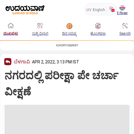
UV
English
E-Paper
ಮುಖಪುಟ
ಸುದ್ದಿ ವಿಭಾಗ
ದಿನ ಭವಿಷ್ಯ
ಹೊಂಗಿರಣ
Search
ADVERTISEMENT
ಬೆಳಗಾವಿ
APR 2, 2022, 3:13 PM IST
ನಗರದಲ್ಲಿ ಪರೀಕ್ಷಾ ಪೇ ಚರ್ಚಾ
ವೀಕ್ಷಣೆ