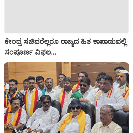
ಕೇಂದ್ರ ಸಚಿವರೆಲ್ಲರೂ ರಾಜ್ಯದ ಹಿತ ಕಾಪಾಡುವಲ್ಲಿ
ಸಂಪೂರ್ಣ ವಿಫಲ...