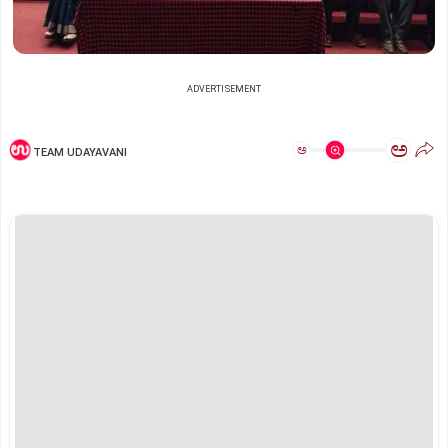
ADVERTISEMENT
ಅ
ಅ
TEAM UDAYAVANI