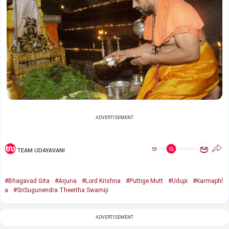
ADVERTISEMENT
ಅ
ಅ
TEAM UDAYAVANI
#Bhagavad Gita
#Arjuna
#Lord Krishna
#Puttige Mutt
#Udupi
#Karmaphl
a
#SriSugunendra Theertha Swamiji
ADVERTISEMENT