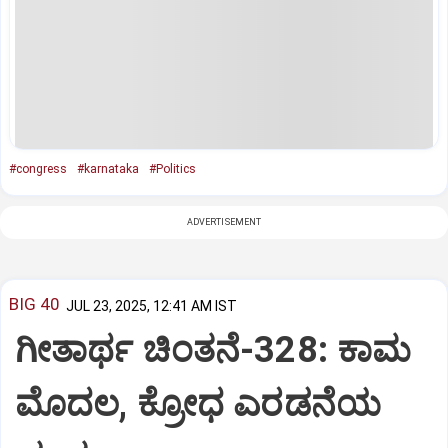
#congress
#karnataka
#Politics
ADVERTISEMENT
BIG 40
JUL 23, 2025, 12:41 AM IST
ಗೀತಾರ್ಥ ಚಿಂತನೆ-328: ಕಾಮ
ಮೊದಲ, ಕ್ರೋಧ ಎರಡನೆಯ