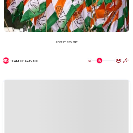
ADVERTISEMENT
ಅ
ಅ
TEAM UDAYAVANI