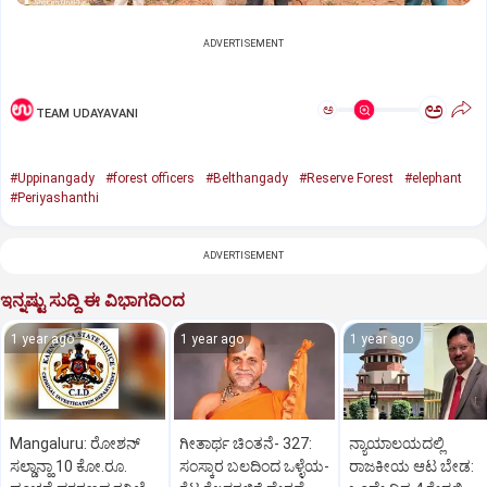
ADVERTISEMENT
ಅ
ಅ
TEAM UDAYAVANI
#Uppinangady
#forest officers
#Belthangady
#Reserve Forest
#elephant
#Periyashanthi
ADVERTISEMENT
ಇನ್ನಷ್ಟು ಸುದ್ದಿ ಈ ವಿಭಾಗದಿಂದ
1 year ago
1 year ago
1 year ago
Mangaluru: ರೋಶನ್‌
ಗೀತಾರ್ಥ ಚಿಂತನೆ- 327:
ನ್ಯಾಯಾಲಯದಲ್ಲಿ
ಸಲ್ಡಾನ್ಹಾ 10 ಕೋ.ರೂ.
ಸಂಸ್ಕಾರ ಬಲದಿಂದ ಒಳ್ಳೆಯ-
ರಾಜಕೀಯ ಆಟ ಬೇಡ: