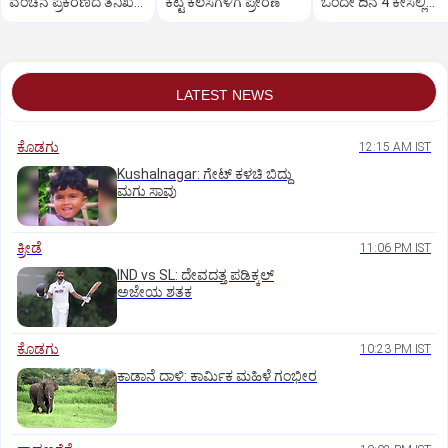
ವಂಚನೆ ಪ್ರಕರಣದ ತನಿಖೆ
ಕೆಟ್ಟ ಕೆಲಸಗಳಿಗೆ ಪ್ರೇರಣೆ
ಒಂದೇ ದಿನ 4 ಕೇಸಲ್ಲಿ
ಸಿಐಡಿಗೆ ವರ್ಗ
ಸುಪ್ರೀಂಕೋರ್ಟ್‌ ಅಭಿಮ
LATEST NEWS
ಕೊಡಗು
12:15 AM IST
Kushalnagar: ಗೇಟ್ ಕಳಚಿ ಬಿದ್ದು
ಮಗು ಸಾವು
ಕ್ರೀಡೆ
11:06 PM IST
IND vs SL: ದೇವದತ್ತ ಪಡಿಕ್ಕಲ್‌
ಅಜೇಯ ಶತಕ
ಕೊಡಗು
10:23 PM IST
ಕಾಡಾನೆ ದಾಳಿ: ಕಾರ್ಮಿಕ ಮಹಿಳೆ ಗಂಭೀರ