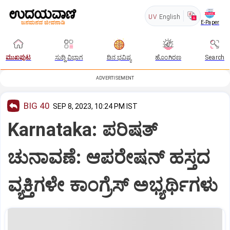
UV
English
E-Paper
ಮುಖಪುಟ
ಸುದ್ದಿ ವಿಭಾಗ
ದಿನ ಭವಿಷ್ಯ
ಹೊಂಗಿರಣ
Search
ADVERTISEMENT
BIG 40
SEP 8, 2023, 10:24 PM IST
Karnataka: ಪರಿಷತ್‌
ಚುನಾವಣೆ: ಆಪರೇಷನ್‌ ಹಸ್ತದ
ವ್ಯಕ್ತಿಗಳೇ ಕಾಂಗ್ರೆಸ್‌ ಅಭ್ಯರ್ಥಿಗಳು