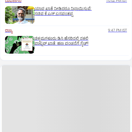
ದಾವಣಗೆರೆ
10:02 PM IST
ಯಾವ ಖಾತೆ ನೀಡಿದರೂ ನಿಭಾಯಿಸುವೆ:
ಸಚಿವ ಕೆ.ಎಸ್.ಬಸವಂತಪ್ಪ
ರಾಜ್ಯ
9:47 PM IST
ಚಿಕ್ಕಮಗಳೂರು ಡಿಸಿ ಹೆಸರಿನಲ್ಲಿ ನಕಲಿ
ವಾಟ್ಸಪ್ ಖಾತೆ: ಹಣ ವಂಚನೆಗೆ ಸ್ಕೆಚ್!