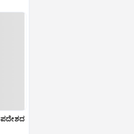
ಠ ಉಪದೇಶದ