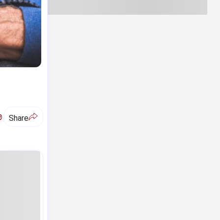
ಅ
Share