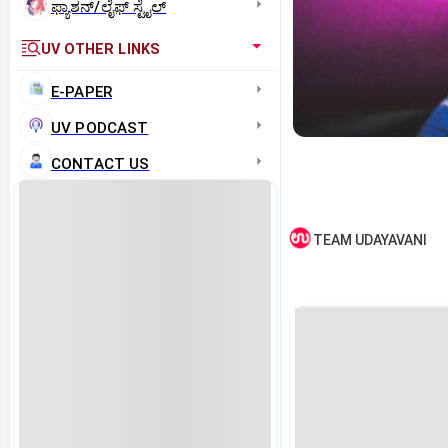
ಫ್ಯಾಶನ್/ಲೈಫ್‌ ಸ್ಟೈಲ್
UV OTHER LINKS
E-PAPER
UV PODCAST
CONTACT US
TEAM UDAYAVANI