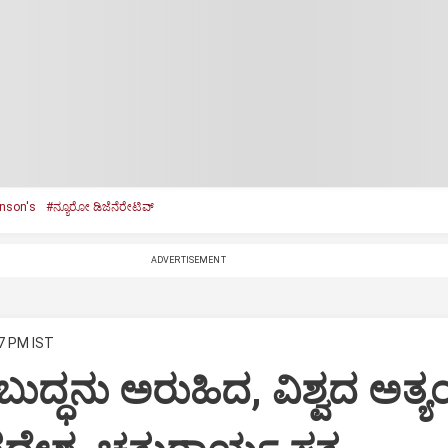
inson's
#ನ್ಯೂರೋ ಡಿಜೆನೆರೇಟಿವ್‌
ADVERTISEMENT
07 PM IST
ುದ್ಧನು ಅರುಹಿದ, ವಿಶ್ವದ ಅತ್ಯ