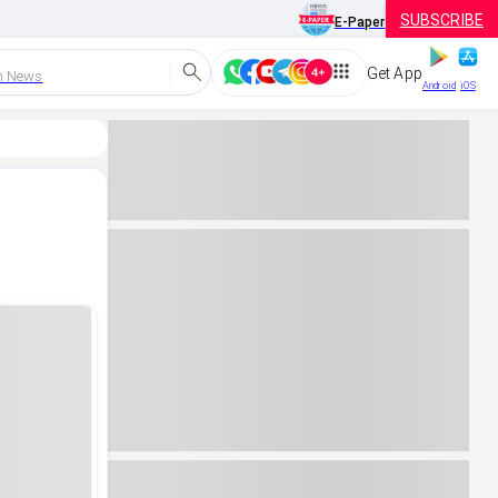
SUBSCRIBE
E-Paper
Get App
h News
Android
iOS