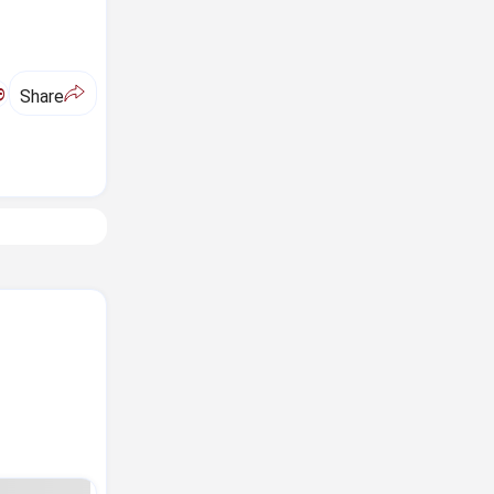
ಅ
Share
ಿ