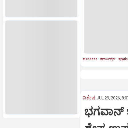
#Disease
#ಪಾರ್ಕಿನ್ಸನ್‌
#park
ವಿಶೇಷ
JUL 29, 2026, 8:
ಭಗವಾನ್ ಬ