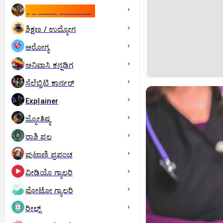
ಇಸ್ರೇಲ್- ಇರಾನ್‌ ಯುದ್ಧ
ಶಿಕ್ಷಣ / ಉದ್ಯೋಗ
ಆರೋಗ್ಯ
ಅನಿವಾಸಿ ಕನ್ನಡಿಗ
ಸೆಲೆಬ್ರಿಟಿ ಕಾರ್ನರ್‌
Explainer
ಜ್ಯೋತಿಷ್ಯ
ರಾಶಿ ಫಲ
ಪುಟಾಣಿ ಪ್ರಪಂಚ
ವೀಡಿಯೊ ಗ್ಯಾಲರಿ
ಫೋಟೋ ಗ್ಯಾಲರಿ
ರೀಲ್ಸ್