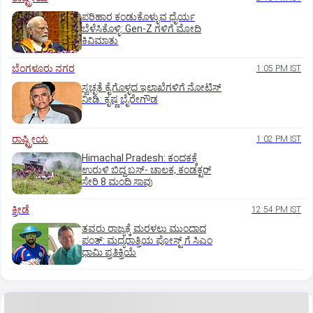
ಪರಿಹಾರ ಕಂಡುಕೊಳ್ಳುವ ಧೈರ್ಯ
ಬೆಳೆಸಿಕೊಳ್ಳಿ: Gen-Z ಗಳಿಗೆ ಮೋದಿ
ಕಿವಿಮಾತು
ಬೆಂಗಳೂರು ನಗರ
1:05 PM IST
ಸ್ವಚ್ಛತೆ ಕೈಗೊಳ್ಳದ ಇಲಾಖೆಗಳಿಗೆ ನೋಟಿಸ್‌
ನೀಡಿ: ಕೃಷ್ಣ ಬೈರೇಗೌಡ
ರಾಷ್ಟ್ರೀಯ
1:02 PM IST
Himachal Pradesh: ಕಂದಕಕ್ಕೆ
ಉರುಳಿ ಬಿದ್ದ ಬಸ್-‌ ಚಾಲಕ, ಕಂಡಕ್ಟರ್‌
ಸೇರಿ 8 ಮಂದಿ ಸಾವು
ಕ್ರೀಡೆ
12:54 PM IST
ತವರು ರಾಜ್ಯಕ್ಕೆ ಮರಳಲು ಮುಂದಾದ
ಪಂತ್:‌ ಮಧ್ಯರಾತ್ರಿಯ ಪೋಸ್ಟ್‌ ಗೆ ಸಿಎಂ
ಧಾಮಿ ಪ್ರತಿಕ್ರಿಯೆ