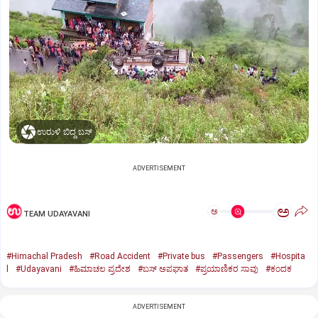
ಉರುಳಿ ಬಿದ್ದ ಬಸ್
ADVERTISEMENT
ಅ
ಅ
TEAM UDAYAVANI
#Himachal Pradesh
#Road Accident
#Private bus
#Passengers
#Hospita
l
#Udayavani
#ಹಿಮಾಚಲ ಪ್ರದೇಶ
#ಬಸ್‌ ಅಪಘಾತ
#ಪ್ರಯಾಣಿಕರ ಸಾವು
#ಕಂದಕ
ADVERTISEMENT