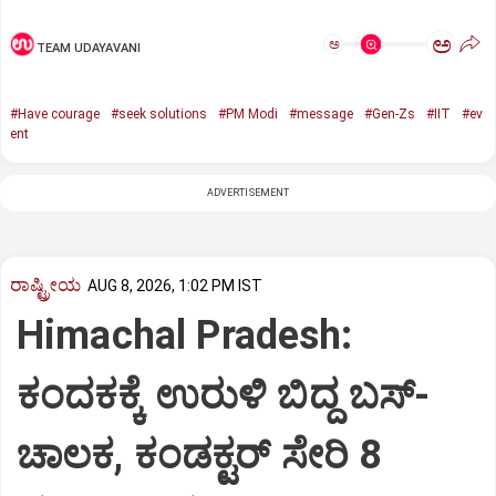
ಅ
ಅ
TEAM UDAYAVANI
#Have courage
#seek solutions
#PM Modi
#message
#Gen-Zs
#IIT
#ev
ent
ADVERTISEMENT
ರಾಷ್ಟ್ರೀಯ
AUG 8, 2026, 1:02 PM IST
Himachal Pradesh:
ಕಂದಕಕ್ಕೆ ಉರುಳಿ ಬಿದ್ದ ಬಸ್-‌
ಚಾಲಕ, ಕಂಡಕ್ಟರ್‌ ಸೇರಿ 8