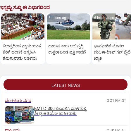
ಇನ್ನಷ್ಟು ಸುದ್ದಿ ಈ ವಿಭಾಗದಿಂದ
5 hours ago
6 hours ago
6 hours ago
ಕೇಂದ್ರದಿಂದ ನ್ಯಾಯಯುತ
ಹಾರುವ ಕಾರು ಅಭಿವೃದ್ಧಿ:
ಭಾವನಾರಿಗೆ ಮೊದಲ
ತೆರಿಗೆ ಹಂಚಿಕೆ ಆಗ್ರಹಿಸಿ
ಉತ್ತರಾಖಂಡ ವ್ಯಕ್ತಿ ಸಾಧನೆ
ಮಹಿಳಾ ಟಾಪ್‌ ಗನ್‌ ಫೈಟರ
ತಮಿಳುನಾಡು ನಿರ್ಣಯ
ಖ್ಯಾತಿ
LATEST NEWS
ಬೆಂಗಳೂರು ನಗರ
2:21 PM IST
BMTC: 300 ಬಿಎಂಟಿಸಿ ಬಸ್‌ಗಳಲ್ಲಿ
ಶೀಘ್ರ ಆಡಿಯೋ ಜಾಹೀರಾತು
ರಾಷ್ಟ್ರೀಯ
2:18 PM IST