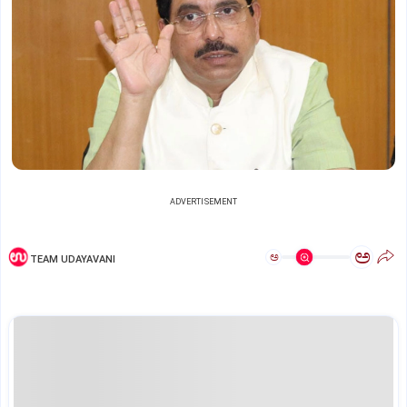
ADVERTISEMENT
ಅ
ಅ
TEAM UDAYAVANI