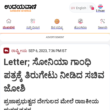
UV
English
E-Paper
ಮುಖಪುಟ
ಸುದ್ದಿ ವಿಭಾಗ
ದಿನ ಭವಿಷ್ಯ
ಹೊಂಗಿರಣ
Search
ADVERTISEMENT
ರಾಷ್ಟ್ರೀಯ
SEP 6, 2023, 7:36 PM IST
Letter; ಸೋನಿಯಾ ಗಾಂಧಿ
ಪತ್ರಕ್ಕೆ ತಿರುಗೇಟು ನೀಡಿದ ಸಚಿವ
ಜೋಶಿ
ಪ್ರಜಾಪ್ರಭುತ್ವದ ದೇಗುಲದ ಮೇಲೆ ರಾಜಕೀಯ