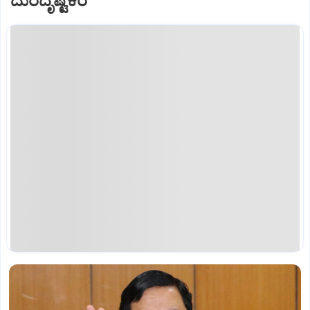
ದುರದೃಷ್ಟಕರ