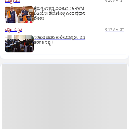
ರಾಷ್ಟ್ರೀಯ
9:26 AM IST
ಕೈಮಗ್ಗ ಉತ್ಪನ್ನ ಖರೀದಿಸಿ..: GRWM
ವಿಡಿಯೋ ಹಂಚಿಕೊಳ್ಳಿ ಎಂದ ಪ್ರಧಾನಿ
ಮೋದಿ
ದಕ್ಷಿಣಕನ್ನಡ
9:17 AM IST
ಸರಕಾರಿ ಪದವಿ ಕಾಲೇಜಿನಲ್ಲಿ 20 ದಿನ
ತರಗತಿ ನಷ್ಟ !