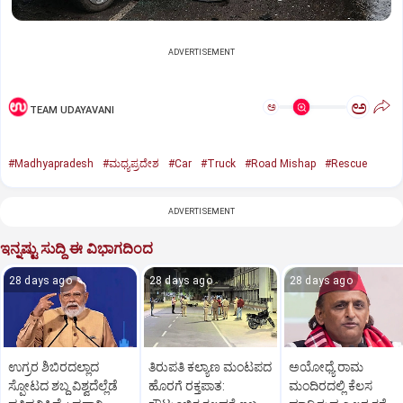
ADVERTISEMENT
ಅ
ಅ
TEAM UDAYAVANI
#Madhyapradesh
#ಮಧ್ಯಪ್ರದೇಶ
#Car
#Truck
#Road Mishap
#Rescue
ADVERTISEMENT
ಇನ್ನಷ್ಟು ಸುದ್ದಿ ಈ ವಿಭಾಗದಿಂದ
28 days ago
28 days ago
28 days ago
ಉಗ್ರರ ಶಿಬಿರದಲ್ಲಾದ
ತಿರುಪತಿ ಕಲ್ಯಾಣ ಮಂಟಪದ
ಅಯೋಧ್ಯೆ ರಾಮ
ಸ್ಪೋಟದ ಶಬ್ದ ವಿಶ್ವದೆಲ್ಲೆಡೆ
ಹೊರಗೆ ರಕ್ತಪಾತ:
ಮಂದಿರದಲ್ಲಿ ಕೆಲಸ