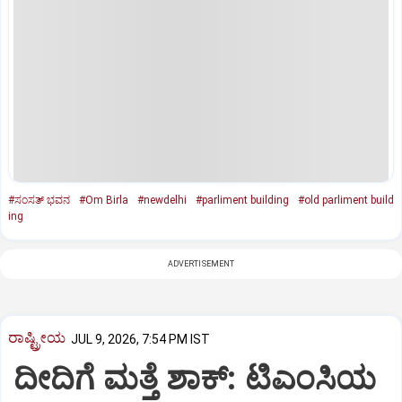
#ಸಂಸತ್‌ ಭವನ
#Om Birla
#newdelhi
#parliment building
#old parliment build
ing
ADVERTISEMENT
ರಾಷ್ಟ್ರೀಯ
JUL 9, 2026, 7:54 PM IST
ದೀದಿಗೆ ಮತ್ತೆ ಶಾಕ್: ಟಿಎಂಸಿಯ