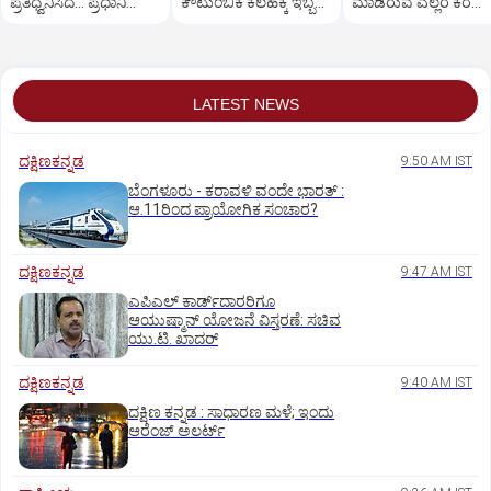
ಪ್ರತಿಧ್ವನಿಸಿದೆ..: ಪ್ರಧಾನಿ
ಕೌಟುಂಬಿಕ ಕಲಹಕ್ಕೆ ಇಬ್ಬರ
ಮಾಡಿರುವ ಎಲ್ಲರ ಕರೆ
ಮೋದಿ
ಭೀಕರ ಕೊ*ಲೆ!
ವಿವರ ಪರಿಶೀಲಿಸಿ:
ಅಖಿಲೇಶ್ ಸವಾಲು
LATEST NEWS
ದಕ್ಷಿಣಕನ್ನಡ
9:50 AM IST
ಬೆಂಗಳೂರು - ಕರಾವಳಿ ವಂದೇ ಭಾರತ್‌ :
ಆ.11ರಿಂದ ಪ್ರಾಯೋಗಿಕ ಸಂಚಾರ?
ದಕ್ಷಿಣಕನ್ನಡ
9:47 AM IST
ಎಪಿಎಲ್‌ ಕಾರ್ಡ್‌ದಾರರಿಗೂ
ಆಯುಷ್ಮಾನ್‌ ಯೋಜನೆ ವಿಸ್ತರಣೆ: ಸಚಿವ
ಯು.ಟಿ. ಖಾದರ್
ದಕ್ಷಿಣಕನ್ನಡ
9:40 AM IST
ದಕ್ಷಿಣ ಕನ್ನಡ : ಸಾಧಾರಣ ಮಳೆ; ಇಂದು
ಆರೆಂಜ್‌ ಅಲರ್ಟ್