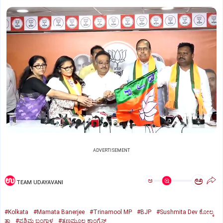
ADVERTISEMENT
ಅ
ಅ
TEAM UDAYAVANI
#Kolkata
#Mamata Banerjee
#Trinamool MP
#BJP
#Sushmita Dev ಕೋಲ್ಕ
ತ್ತಾ
#ಪಶ್ಚಿಮ ಬಂಗಾಳ
#ತೃಣಮೂಲ ಕಾಂಗ್ರೆಸ್