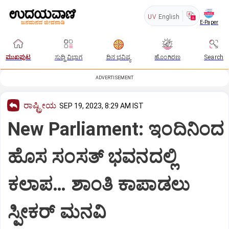
UV
English
E-Paper
ಮುಖಪುಟ
ಸುದ್ದಿ ವಿಭಾಗ
ದಿನ ಭವಿಷ್ಯ
ಹೊಂಗಿರಣ
Search
ADVERTISEMENT
ರಾಷ್ಟ್ರೀಯ
SEP 19, 2023, 8:29 AM IST
New Parliament: ಇಂದಿನಿಂದ
ಹೊಸ ಸಂಸತ್‌ ಭವನದಲ್ಲಿ
ಕಲಾಪ… ಶಾಂತಿ ಕಾಪಾಡಲು
ಸ್ಪೀಕರ್ ಮನವಿ