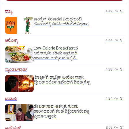
ರಾಜ್ಯ
4:49 PM IST
ಕಾಂಗ್ರೆಸ್‌ ಸರಕಾರದ ವಿರುದ್ಧ ಜಂಟಿ
ಹೋರಾಟಕ್ಕೆ ಬಿಜೆಪಿ–ಜೆಡಿಎಸ್‌ ನಿರ್ಧಾರ
ಆರೋಗ್ಯ
4:44 PM IST
Low-Calorie Breakfast:6
ಆರೋಗ್ಯಕರ ಕಡಿಮೆ ಕ್ಯಾಲೋರಿ
ಉಪಾಹಾರ ಆಯ್ಕೆಗಳು ಇಲ್ಲಿವೆ..
ಸ್ಯಾಂಡಲ್‌ವುಡ್‌
4:28 PM IST
ʼಟಾಕ್ಸಿಕ್‌ʼಗೆ ಹ್ಯಾಟ್ರಿಕ್‌ ಹೀರೋ ಸಾಥ್:‌
ಟ್ರೇಲರ್‌ ರಿಲೀಸ್‌ ಇವೆಂಟ್‌ಗೆ ಶಿವಣ್ಣ ಗೆಸ್ಟ್
ಉಡುಪಿ
4:24 PM IST
ಡೇವಿಡ್ ಸಾವು ಆಕಸ್ಮಿಕ, ಗುಂಡು
ಹಾರಿಸಿದವರಿಗೆ ಕಠಿಣ ಶಿಕ್ಷೆಯಾಗಲಿ: ಪತ್ನಿ
ಪ್ರಿಯಾ ಒತ್ತಾಯ
ಬಾಲಿವುಡ್‌
3:59 PM IST