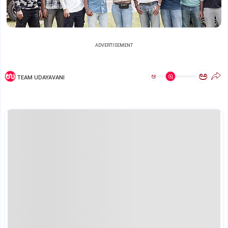
ADVERTISEMENT
ಅ
ಅ
TEAM UDAYAVANI