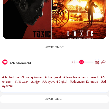
ADVERTISEMENT
ಅ
ಅ
TEAM UDAYAVANI
#Hat trick hero Shivaraj Kumar
#chief guest
#Toxic trailer launch event
#Act
or Yash
#ನಟ ಯಶ್‌
#ಟಾಕ್ಸಿಕ್‌
#Udayavani Digital
#Udayavani Kannada
#Ud
ayavani
ADVERTISEMENT