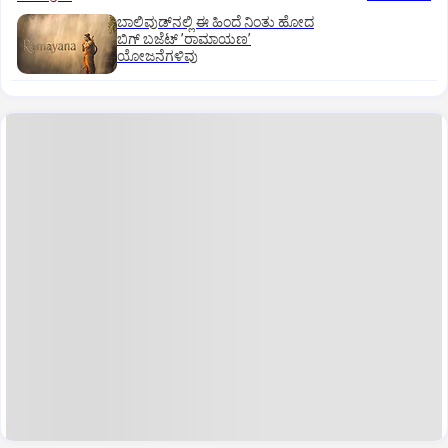
ಬಾಲಿವುಡ್‌ನಲ್ಲಿ ಈ ಹಿಂದೆ ನಿಂತು ಹೋದ
ಬಿಗ್‌ ಬಜೆಟ್ ʼರಾಮಾಯಣʼ‌
ಯೋಜನೆಗಳಿವು