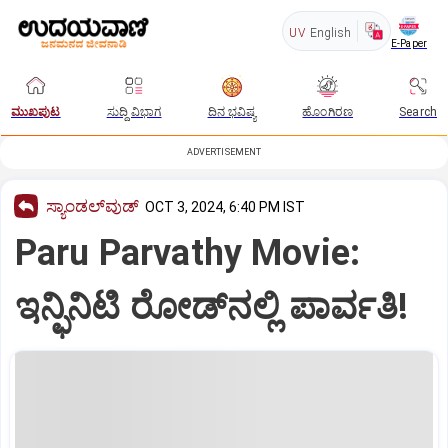
UV
English
E-Paper
ಮುಖಪುಟ
ಸುದ್ದಿ ವಿಭಾಗ
ದಿನ ಭವಿಷ್ಯ
ಹೊಂಗಿರಣ
Search
ADVERTISEMENT
ಸ್ಯಾಂಡಲ್‌ವುಡ್‌
OCT 3, 2024, 6:40 PM IST
Paru Parvathy Movie:
ಇನ್ಫಿನಿಟಿ ರೋಡ್‌ನ‌ಲ್ಲಿ ಪಾರ್ವತಿ!