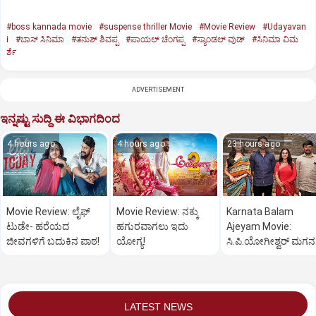
#boss kannada movie
#suspense thriller Movie
#Movie Review
#Udayavan
i
#ಬಾಸ್‌ ಸಿನಿಮಾ
#ತನುಶ್‌ ಶಿವಪ್ಪ
#ಪಾಯಲ್‌ ಚೆಂಗಪ್ಪ
#ಸ್ಯಾಂಡಲ್‌ ವುಡ್‌
#ಸಿನಿಮಾ ವಿಮ
ರ್ಶೆ
ADVERTISEMENT
ಇನ್ನಷ್ಟು ಸುದ್ದಿ ಈ ವಿಭಾಗದಿಂದ
4 hours ago
4 hours ago
23 hours ago
Movie Review: ಲೈಫ್‌
Movie Review: ನಕ್ಕು
Karnata Balam
ಟುಡೇ- ಹರೆಯದ
ಹಗುರವಾಗಲು ಇದು
Ajeyam Movie:
ಜೀವಗಳಿಗೆ ಬದುಕಿನ ಪಾಠ!
ಯೋಗ್ಯ!
ಸಿ.ಪಿ.ಯೋಗೀಶ್ವರ್‌ ಮಗನ
ಅದ್ಧೂರಿ ಸಿನಿಮಾ
LATEST NEWS