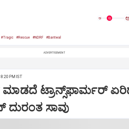
ಅ
#Tragic
#Rescue
#NDRF
#Bantwal
ADVERTISEMENT
 8:20 PM IST
 ಮಾಡದೆ ಟ್ರಾನ್ಸ್‌ಫಾರ್ಮರ್ ಏರ
ಾನ್ ದುರಂತ ಸಾವು