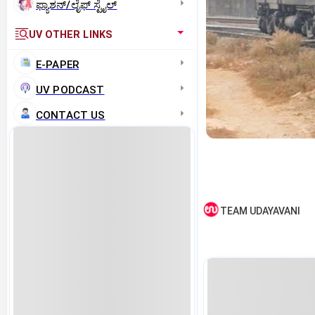
ಫ್ಯಾಶನ್/ಲೈಫ್‌ ಸ್ಟೈಲ್
UV OTHER LINKS
E-PAPER
UV PODCAST
CONTACT US
TEAM UDAYAVANI