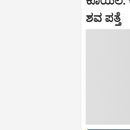
ಕೊಯಿಲ: ಕಾ
ಶವ ಪತ್ತೆ