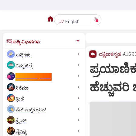
English
UV
ಸುದ್ದಿ ವಿಭಾಗಗಳು
ದಕ್ಷಿಣಕನ್ನಡ
AUG 30
ಸುದ್ದಿಗಳು
ಪ್ರಯಾಣಿಕರ
ನಿಮ್ಮ ಜಿಲ್ಲೆ
ಕಾಮನ್‌ ವೆಲ್ತ್‌ ಗೇಮ್ಸ್‌
ಹೆಚ್ಚುವರ
ಸಿನೆಮಾ
ಕ್ರೀಡೆ
ವೆಬ್ ಎಕ್ಸ್‌ಕ್ಲೂಸಿವ್
ಕ್ರೈಮ್
ವೈವಿಧ್ಯ