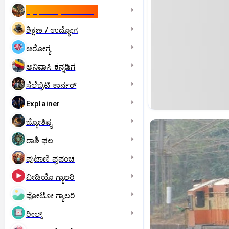
ಇಸ್ರೇಲ್- ಇರಾನ್‌ ಯುದ್ಧ
ಶಿಕ್ಷಣ / ಉದ್ಯೋಗ
ಆರೋಗ್ಯ
ಅನಿವಾಸಿ ಕನ್ನಡಿಗ
ಸೆಲೆಬ್ರಿಟಿ ಕಾರ್ನರ್‌
Explainer
ಜ್ಯೋತಿಷ್ಯ
ರಾಶಿ ಫಲ
ಪುಟಾಣಿ ಪ್ರಪಂಚ
ವೀಡಿಯೊ ಗ್ಯಾಲರಿ
ಫೋಟೋ ಗ್ಯಾಲರಿ
ರೀಲ್ಸ್