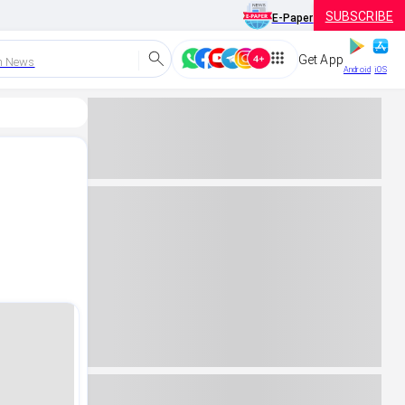
SUBSCRIBE
E-Paper
Get App
h News
Android
iOS