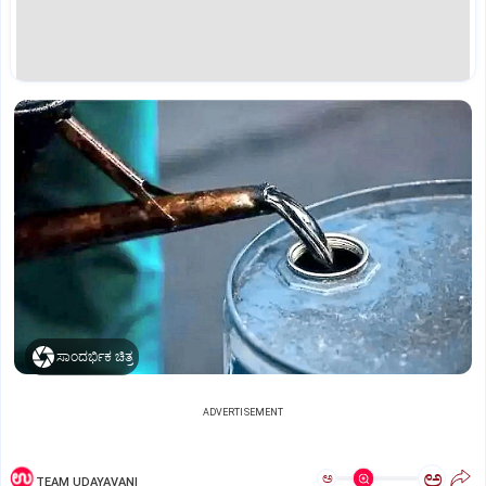
ಸಾಂದರ್ಭಿಕ ಚಿತ್ರ
ADVERTISEMENT
ಅ
ಅ
TEAM UDAYAVANI