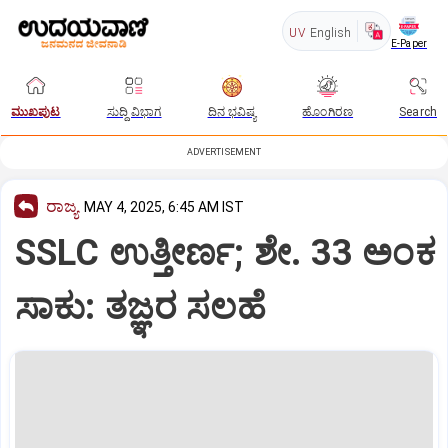
UV
English
E-Paper
ಮುಖಪುಟ
ಸುದ್ದಿ ವಿಭಾಗ
ದಿನ ಭವಿಷ್ಯ
ಹೊಂಗಿರಣ
Search
ADVERTISEMENT
ರಾಜ್ಯ
MAY 4, 2025, 6:45 AM IST
SSLC ಉತ್ತೀರ್ಣ; ಶೇ. 33 ಅಂಕ
ಸಾಕು: ತಜ್ಞರ ಸಲಹೆ