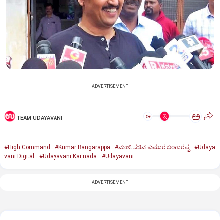
ADVERTISEMENT
ಅ
ಅ
TEAM UDAYAVANI
#High Command
#Kumar Bangarappa
#ಮಾಜಿ ಸಚಿವ ಕುಮಾರ ಬಂಗಾರಪ್ಪ
#Udaya
vani Digital
#Udayavani Kannada
#Udayavani
ADVERTISEMENT