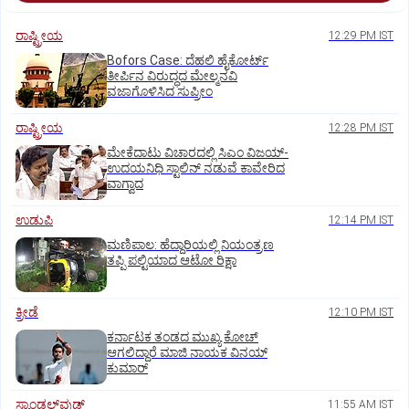
ರಾಷ್ಟ್ರೀಯ
12:29 PM IST
Bofors Case: ದೆಹಲಿ ಹೈಕೋರ್ಟ್‌
ತೀರ್ಪಿನ ವಿರುದ್ಧದ ಮೇಲ್ಮನವಿ
ವಜಾಗೊಳಿಸಿದ ಸುಪ್ರೀಂ
ರಾಷ್ಟ್ರೀಯ
12:28 PM IST
ಮೇಕೆದಾಟು ವಿಚಾರದಲ್ಲಿ ಸಿಎಂ ವಿಜಯ್-
ಉದಯನಿಧಿ ಸ್ಟಾಲಿನ್ ನಡುವೆ ಕಾವೇರಿದ
ವಾಗ್ವಾದ
ಉಡುಪಿ
12:14 PM IST
ಮಣಿಪಾಲ: ಹೆದ್ದಾರಿಯಲ್ಲಿ ನಿಯಂತ್ರಣ
ತಪ್ಪಿ ಪಲ್ಟಿಯಾದ ಆಟೋ ರಿಕ್ಷಾ
ಕ್ರೀಡೆ
12:10 PM IST
ಕರ್ನಾಟಕ ತಂಡದ ಮುಖ್ಯ ಕೋಚ್‌
ಆಗಲಿದ್ದಾರೆ ಮಾಜಿ ನಾಯಕ ವಿನಯ್‌
ಕುಮಾರ್
ಸ್ಯಾಂಡಲ್‌ವುಡ್‌
11:55 AM IST