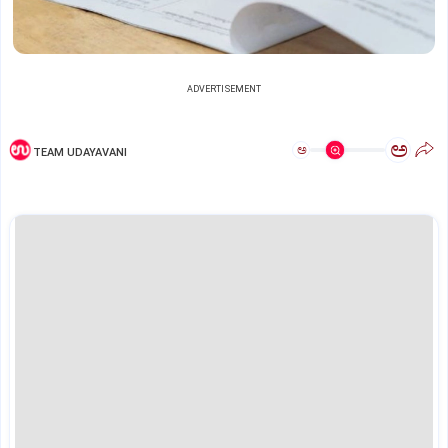
ADVERTISEMENT
ಅ
ಅ
TEAM UDAYAVANI