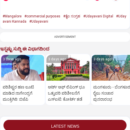
#Mangalore
#commercial purposes
#ತೈಲ ಸಂಗ್ರಹ
#Udayavani Digital
#Uday
avani Kannada
#Udayavani
ADVERTISEMENT
ಇನ್ನಷ್ಟು ಸುದ್ದಿ ಈ ವಿಭಾಗದಿಂದ
3 days ago
3 days ago
3 days ago
ಪರಿಶಿಷ್ಟರ ಹಣ ಲೂಟಿ
ಆರ್ಟ್ ಆಫ್ ಲಿವಿಂಗ್ ಭೂ
ಮಂಗಳೂರು - ಬೆಂಗಳೂರ
ಮಾಡಿದ ನಾಗೇಂದ್ರಗೆ
ಒತ್ತುವರಿ ಪರಿಶೀಲನೆಗೆ
ರೈಲು ಸಂಚಾರ
ಮಂತ್ರಿಗಿರಿ: ಬಿಜೆಪಿ
ಎಸ್‌ಐಟಿ: ಕೋರ್ಟ್‌ ತಡೆ
ಪುನರಾರಂಭ
LATEST NEWS