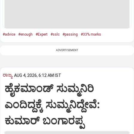
#advice
#enough
#Expert
#sslc
#passing
#33% marks
ADVERTISEMENT
ರಾಜ್ಯ
AUG 4, 2026, 6:12 AM IST
ಹೈಕಮಾಂಡ್ ಸುಮ್ಮನಿರಿ
ಎಂದಿದ್ದಕ್ಕೆ ಸುಮ್ಮನಿದ್ದೇವೆ:
ಕುಮಾರ್ ಬಂಗಾರಪ್ಪ