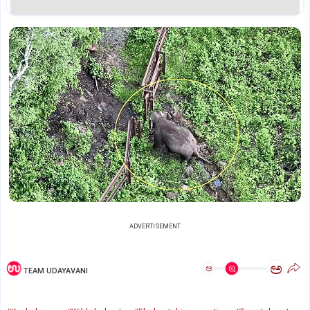
ADVERTISEMENT
ಅ
ಅ
TEAM UDAYAVANI