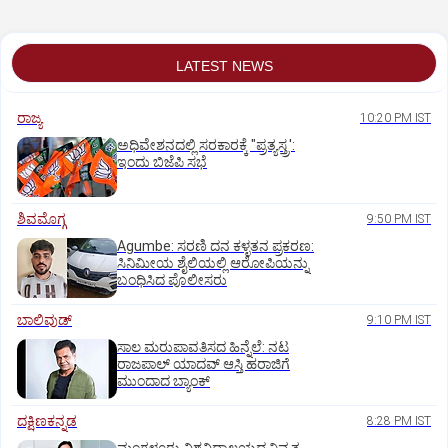
LATEST NEWS
ರಾಜ್ಯ
10:20 PM IST
ಅಧಿವೇಶನದಲ್ಲಿ ಸರಕಾರಕ್ಕೆ "ಪ್ರತ್ಯಸ್ತ್ರ':
ಇಂದು ಬಿಜೆಪಿ ಸಭೆ
ಶಿವಮೊಗ್ಗ
9:50 PM IST
Agumbe: ಸರಣಿ ದನ ಕಳ್ಳತನ ಪ್ರಕರಣ:
ಸಿನಿಮೀಯ ಶೈಲಿಯಲ್ಲಿ ಆರೋಪಿಯನ್ನು
ಬಂಧಿಸಿದ ಪೊಲೀಸರು
ಬಾಲಿವುಡ್‌
9:10 PM IST
ಸಾಲ ಮರುಪಾವತಿಸದ ಹಿನ್ನೆಲೆ: ನಟ
ರಾಜಪಾಲ್ ಯಾದವ್‌ ಆಸ್ತಿ ಹರಾಜಿಗೆ
ಮುಂದಾದ ಬ್ಯಾಂಕ್
ದಕ್ಷಿಣಕನ್ನಡ
8:28 PM IST