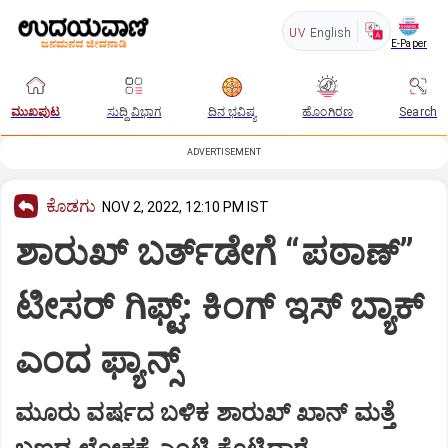
UV
English
E-Paper
ಮುಖಪುಟ
ಸುದ್ದಿ ವಿಭಾಗ
ದಿನ ಭವಿಷ್ಯ
ಹೊಂಗಿರಣ
Search
ADVERTISEMENT
ಕೊಡಗು
NOV 2, 2022, 12:10 PM IST
ಶಾರುಖ್ ಬರ್ತ್‌ಡೇಗೆ “ಪಠಾಣ್”‌
ಟೀಸರ್‌ ಗಿಫ್ಟ್‌: ಕಿಂಗ್ ಇಸ್‌ ಬ್ಯಾಕ್
ಎಂದ ಫ್ಯಾನ್ಸ್
ಮೂರು ವರ್ಷದ ಬಳಿಕ ಶಾರುಖ್‌ ಖಾನ್‌ ಮತ್ತೆ