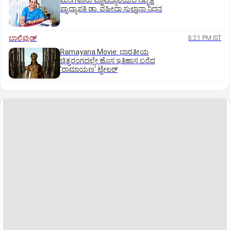
ಮಂಗಳೂರು ವಿಶ್ವವಿದ್ಯಾಲಯದ ನಿವೃತ್ತ
ಪ್ರಾಧ್ಯಾಪಕಿ ಡಾ. ವಹೀದಾ ಸುಲ್ತಾನಾ ನಿಧನ
ಬಾಲಿವುಡ್‌
8:21 PM IST
Ramayana Movie: ಭಾರತೀಯ
ಚಿತ್ರರಂಗದಲ್ಲೇ ಹೊಸ ಇತಿಹಾಸ ಬರೆದ
ʼರಾಮಾಯಣʼ ಟ್ರೇಲರ್