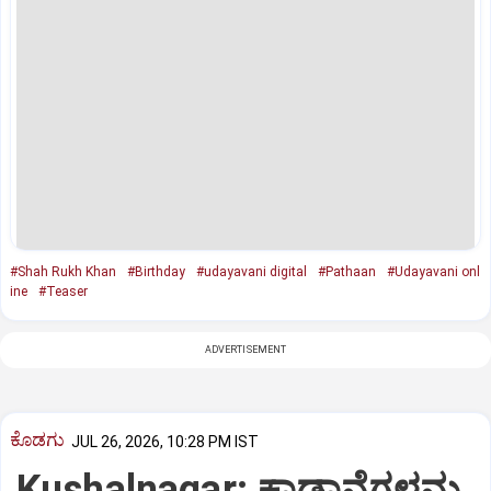
#Shah Rukh Khan
#Birthday
#udayavani digital
#Pathaan
#Udayavani onl
ine
#Teaser
ADVERTISEMENT
ಕೊಡಗು
JUL 26, 2026, 10:28 PM IST
Kushalnagar: ಕಾಡಾನೆಗಳನ್ನು