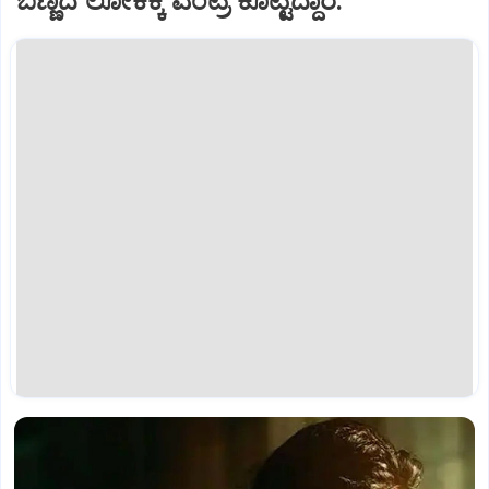
ಬಣ್ಣದ ಲೋಕಕ್ಕೆ ಎಂಟ್ರಿ ಕೊಟ್ಟಿದ್ದಾರೆ.