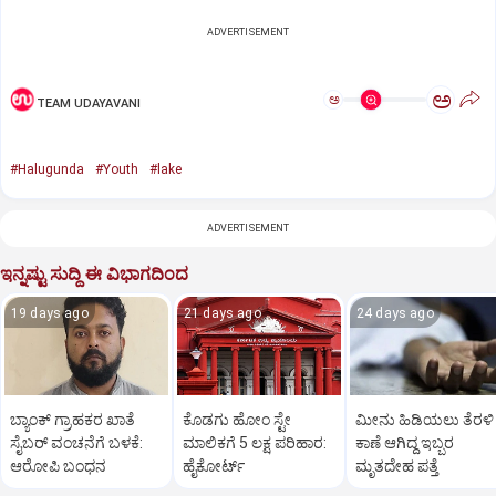
ADVERTISEMENT
ಅ
ಅ
TEAM UDAYAVANI
#Halugunda
#Youth
#lake
ADVERTISEMENT
ಇನ್ನಷ್ಟು ಸುದ್ದಿ ಈ ವಿಭಾಗದಿಂದ
19 days ago
21 days ago
24 days ago
ಬ್ಯಾಂಕ್ ಗ್ರಾಹಕರ ಖಾತೆ
ಕೊಡಗು ಹೋಂ ಸ್ಟೇ
ಮೀನು ಹಿಡಿಯಲು ತೆರಳಿ
ಸೈಬರ್ ವಂಚನೆಗೆ ಬಳಕೆ:
ಮಾಲಿಕಗೆ 5 ಲಕ್ಷ ಪರಿಹಾರ:
ಕಾಣೆ ಆಗಿದ್ದ ಇಬ್ಬರ
ಆರೋಪಿ ಬಂಧನ
ಹೈಕೋರ್ಟ್
ಮೃತದೇಹ ಪತ್ತೆ