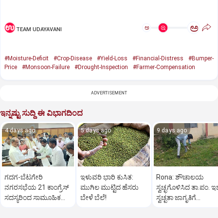
ಅ
ಅ
TEAM UDAYAVANI
#Moisture-Deficit
#Crop-Disease
#Yield-Loss
#Financial-Distress
#Bumper-
Price
#Monsoon-Failure
#Drought-Inspection
#Farmer-Compensation
ADVERTISEMENT
ಇನ್ನಷ್ಟು ಸುದ್ದಿ ಈ ವಿಭಾಗದಿಂದ
4 days ago
5 days ago
9 days ago
ಗದಗ-ಬೆಟಗೇರಿ
ಇಳುವರಿ ಭಾರಿ ಕುಸಿತ:
Rona: ಶೌಚಾಲಯ
ನಗರಸಭೆಯ 21 ಕಾಂಗ್ರೆಸ್
ಮುಗಿಲ ಮುಟ್ಟಿದ ಹೆಸರು
ಸ್ವಚ್ಛಗೊಳಿಸಿದ ತಾ.ಪಂ. ಇ
ಸದಸ್ಯರಿಂದ ಸಾಮೂಹಿಕ
ಬೇಳೆ ಬೆಲೆ!
ಸ್ವಚ್ಛತಾ ಜಾಗೃತಿಗೆ
ರಾಜೀನಾಮೆ!
ಸಾರ್ವಜನಿಕರ ಪ್ರಶಂಸೆ