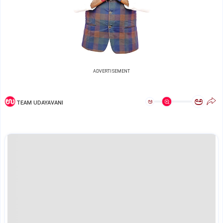
ADVERTISEMENT
ಅ
ಅ
TEAM UDAYAVANI