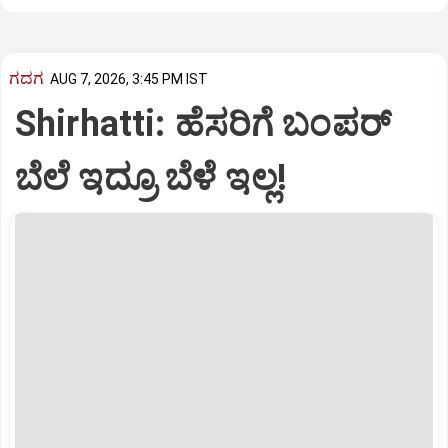
ಗದಗ
AUG 7, 2026, 3:45 PM IST
Shirhatti: ಹೆಸರಿಗೆ ಬಂಪರ್
ಬೆಲೆ ಇದ್ರೂ ಬೆಳೆ ಇಲ್ಲ!