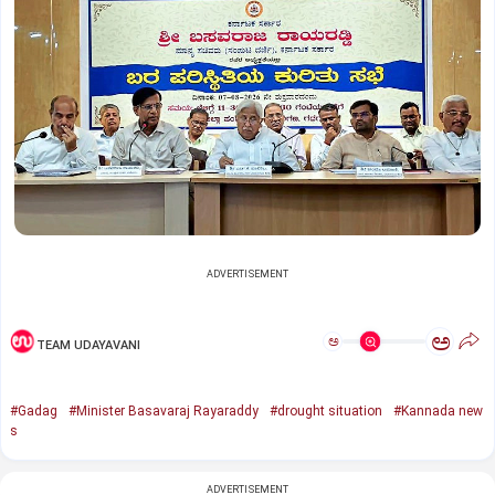
ADVERTISEMENT
ಅ
ಅ
TEAM UDAYAVANI
#Gadag
#Minister Basavaraj Rayaraddy
#drought situation
#Kannada new
s
ADVERTISEMENT