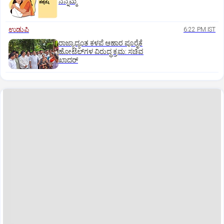
ನನ್ನಮ್ಮ
ಉಡುಪಿ
6:22 PM IST
ರಾಜ್ಯಾದ್ಯಂತ ಕಳಪೆ ಆಹಾರ ಪೂರೈಕೆ
ಹೋಟೆಲ್‌ಗಳ ವಿರುದ್ಧ ಕ್ರಮ: ಸಚಿವ
ಖಾದರ್