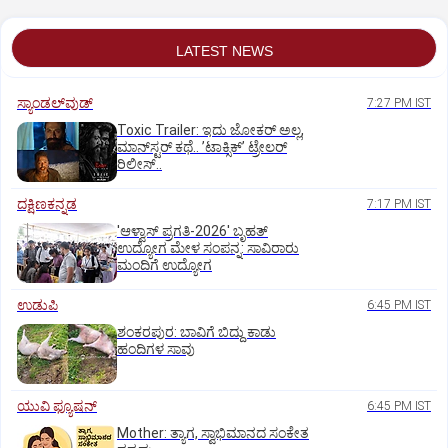
LATEST NEWS
ಸ್ಯಾಂಡಲ್‌ವುಡ್‌
7:27 PM IST
Toxic Trailer: ಇದು ಜೋಕರ್‌ ಅಲ್ಲ,
ಮಾನ್‌ಸ್ಟರ್‌ ಕಥೆ.. ʼಟಾಕ್ಸಿಕ್‌ʼ ಟ್ರೇಲರ್‌
ರಿಲೀಸ್..
ದಕ್ಷಿಣಕನ್ನಡ
7:17 PM IST
'ಆಳ್ವಾಸ್‌ ಪ್ರಗತಿ-2026' ಬೃಹತ್
ಉದ್ಯೋಗ ಮೇಳ ಸಂಪನ್ನ: ಸಾವಿರಾರು
ಮಂದಿಗೆ ಉದ್ಯೋಗ
ಉಡುಪಿ
6:45 PM IST
ಶಂಕರಪುರ: ಬಾವಿಗೆ ಬಿದ್ದು ಕಾಡು
ಹಂದಿಗಳ ಸಾವು
ಯುವಿ ಫ್ಯೂಷನ್
6:45 PM IST
Mother: ತ್ಯಾಗ, ಸ್ವಾಭಿಮಾನದ ಸಂಕೇತ