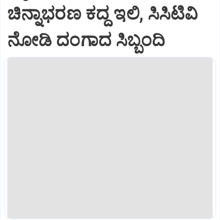
ಚಿನ್ನಾಭರಣ ಕದ್ದ ಇಲಿ, ಸಿಸಿಟಿವಿ
ನೋಡಿ ದಂಗಾದ ಸಿಬ್ಬಂದಿ