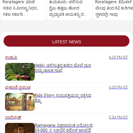
Koratagere: ಮಾಜಿ
ತುಮಕೂರು: ಚಲಿಸುವ
Koratagere: ಕೆಮಿಕಲ್
ಸಚಿವ ಸಿ.ವೀರಣ್ಣ ನಿಧನ,
ರೈಲು ಹತ್ತಲು ಹೋದ
ಮೇವು ತಿಂದ 62 ಕುರಿಗಳ
ಸಕಲ ಸರ್ಕಾರಿ
ಪ್ರಾಧ್ಯಾಪಕಿ ಆಯತಪ್ಪಿ ಬಿದ್ದು
ಸ್ಥಳದಲ್ಲೇ ಸಾವು
ಗೌರವಗಳೊಂದಿಗೆ
ದುರ್ಮರಣ
ಅಂತ್ಯಸಂಸ್ಕಾರ
LATEST NEWS
ಉಡುಪಿ
6:29 PM IST
Hebri: ಚಲಿಸುತ್ತಿದ್ದ ಕಾರಿನ ಮೇಲೆ ಮರ
ಬಿದ್ದು ಚಾಲಕ ಸಾವು
ಪುಟಾಣಿ ಪ್ರಪಂಚ
6:00 PM IST
Kids Story: ಗುರುಪತ್ನಿಯನ್ನು ರಕ್ಷಿಸಿದ
ಶಿಷ್ಯ
ಬಾಲಿವುಡ್‌
5:54 PM IST
Ramayana: ವಿಶ್ವದಾದ್ಯಂತ ಬರೋಬ್ಬರಿ
59,000 ಸ್ಕ್ರೀನ್‌ನಲ್ಲಿ ರಿಲೀಸ್‌ ಆಗಲಿದೆ