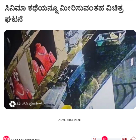
ಸಿನಿಮಾ ಕಥೆಯನ್ನೂ ಮೀರಿಸುವಂತಹ ವಿಚಿತ್ರ
ಘಟನೆ
ಸಿಸಿ ಟಿವಿ ಫೂಟೇಜ್‌
ADVERTISEMENT
ಅ
ಅ