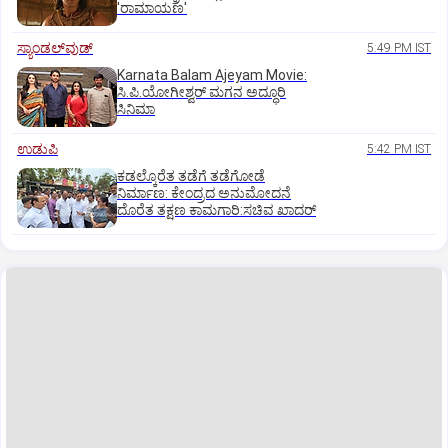
'ರಾಮಾಯಣ'
ಸ್ಯಾಂಡಲ್‌ವುಡ್‌
5:49 PM IST
Karnata Balam Ajeyam Movie:
ಸಿ.ಪಿ.ಯೋಗೀಶ್ವರ್‌ ಮಗನ ಅದ್ಧೂರಿ
ಸಿನಿಮಾ
ಉಡುಪಿ
5:42 PM IST
ಕಡಲ್ಕೊರೆತ ತಡೆಗೆ ತಡೆಗೋಡೆ
ನಿರ್ಮಾಣ: ಕೇಂದ್ರದ ಅನುಮೋದನೆ
ದೊರೆತ ತಕ್ಷಣ ಕಾಮಗಾರಿ:ಸಚಿವ ಖಾದರ್