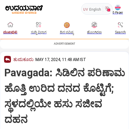
UV
English
E-Paper
ಮುಖಪುಟ
ಸುದ್ದಿ ವಿಭಾಗ
ದಿನ ಭವಿಷ್ಯ
ಹೊಂಗಿರಣ
Search
ADVERTISEMENT
ತುಮಕೂರು
MAY 17, 2024, 11:48 AM IST
Pavagada: ಸಿಡಿಲಿನ ಪರಿಣಾಮ
ಹೊತ್ತಿ ಉರಿದ ದನದ ಕೊಟ್ಟಿಗೆ;
ಸ್ಥಳದಲ್ಲಿಯೇ ಹಸು ಸಜೀವ
ದಹನ