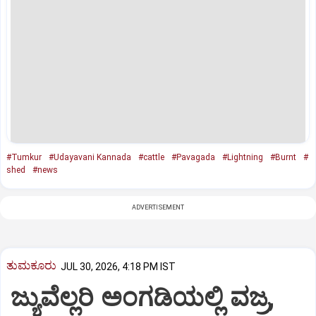
#Tumkur
#Udayavani Kannada
#cattle
#Pavagada
#Lightning
#Burnt
#
shed
#news
ADVERTISEMENT
ತುಮಕೂರು
JUL 30, 2026, 4:18 PM IST
ಜ್ಯುವೆಲ್ಲರಿ ಅಂಗಡಿಯಲ್ಲಿ ವಜ್ರ,