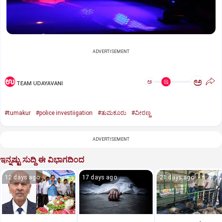
ADVERTISEMENT
ಅ
ಅ
TEAM UDAYAVANI
#tumakur
#police investiigation
#ತುಮಕೂರು
#ವೀರಣ್ಣ
ADVERTISEMENT
ಇನ್ನಷ್ಟು ಸುದ್ದಿ ಈ ವಿಭಾಗದಿಂದ
12 days ago
17 days ago
21 days ago