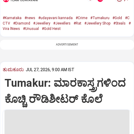
TEAM UDAYAVANI
#Karnataka
#news
#udayavani kannada
#Crime
#Tumakuru
#Gold
#C
CTV
#Diamond
#Jewellery
#Jewellers
#Rat
#Jewellery Shop
#Steals
#
Vira lNews
#Unusual
#Gold Heist
ADVERTISEMENT
ತುಮಕೂರು
JUL 27, 2026, 9:00 AM IST
Tumakur: ಮಾರಕಾಸ್ತ್ರಗಳಿಂದ
ಕೊಚ್ಚಿ ರೌಡಿಶೀಟರ್ ಕೊಲೆ