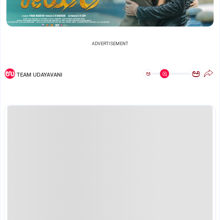
ADVERTISEMENT
ಅ
ಅ
TEAM UDAYAVANI