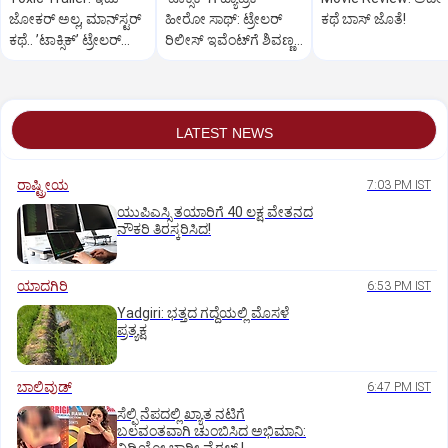
ಜೋಕರ್‌ ಅಲ್ಲ, ಮಾನ್‌ಸ್ಟರ್‌
ಹೀರೋ ಸಾಥ್:‌ ಟ್ರೇಲರ್‌
ಕಥೆ ಬಾಸ್‌ ಜೊತೆ!
ಕಥೆ.. ʼಟಾಕ್ಸಿಕ್‌ʼ ಟ್ರೇಲರ್‌
ರಿಲೀಸ್‌ ಇವೆಂಟ್‌ಗೆ ಶಿವಣ್ಣ
ರಿಲೀಸ್..
ಗೆಸ್ಟ್
LATEST NEWS
ರಾಷ್ಟ್ರೀಯ
7:03 PM IST
ಯುಪಿಎಸ್ಸಿ ತಯಾರಿಗೆ 40 ಲಕ್ಷ ವೇತನದ
ನೌಕರಿ ತಿರಸ್ಕರಿಸಿದ!
ಯಾದಗಿರಿ
6:53 PM IST
Yadgiri: ಭತ್ತದ ಗದ್ದೆಯಲ್ಲಿ ಮೊಸಳೆ
ಪ್ರತ್ಯಕ್ಷ
ಬಾಲಿವುಡ್‌
6:47 PM IST
ಸೆಲ್ಫಿ ನೆಪದಲ್ಲಿ ಖ್ಯಾತ ನಟಿಗೆ
ಬಲವಂತವಾಗಿ ಚುಂಬಿಸಿದ ಅಭಿಮಾನಿ: