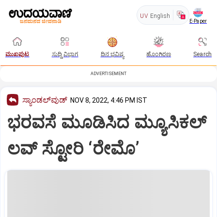
UV
English
E-Paper
ಮುಖಪುಟ
ಸುದ್ದಿ ವಿಭಾಗ
ದಿನ ಭವಿಷ್ಯ
ಹೊಂಗಿರಣ
Search
ADVERTISEMENT
ಸ್ಯಾಂಡಲ್‌ವುಡ್‌
NOV 8, 2022, 4:46 PM IST
ಭರವಸೆ ಮೂಡಿಸಿದ ಮ್ಯೂಸಿಕಲ್
ಲವ್ ಸ್ಟೋರಿ ‘ರೇಮೊ’