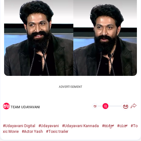
ADVERTISEMENT
ಅ
ಅ
TEAM UDAYAVANI
#Udayavani Digital
#Udayavani
#Udayavani Kannada
#ಟಾಕ್ಸಿಕ್‌
#ಯಶ್‌
#To
xic Movie
#Actor Yash
#Toxic trailer