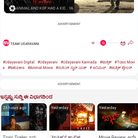
ANIMAL AND KGF HAD A KID… YASH NAMED HIM TOXIC
ADVERTISEMENT
ಅ
ಅ
TEAM UDAYAVANI
#Udayavani Digital
#Udayavani
#Udayavani Kannada
#ಟಾಕ್ಸಿಕ್‌
#Toxic Movi
e
#Netizens
#Animal Movie
#ರಾಕಿಂಗ್‌ ಸ್ಟಾರ್‌ ಯಶ್
#‌ ಅನಿಮಲ್‌
#ಟಾಕ್ಸಿಕ್‌ ಟ್ರೇಲರ್‌
ADVERTISEMENT
ಇನ್ನಷ್ಟು ಸುದ್ದಿ ಈ ವಿಭಾಗದಿಂದ
23 hours ago
Yesterday
Yesterday
Toxic Trailer: ಇದು
ʼಟಾಕ್ಸಿಕ್‌ʼಗೆ ಹ್ಯಾಟ್ರಿಕ್‌
Movie Review: ಅದೇ