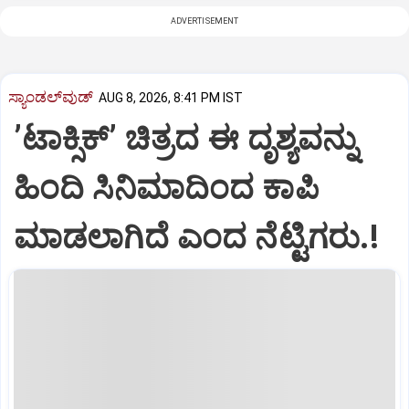
ADVERTISEMENT
ಸ್ಯಾಂಡಲ್‌ವುಡ್‌
AUG 8, 2026, 8:41 PM IST
ʼಟಾಕ್ಸಿಕ್‌ʼ ಚಿತ್ರದ ಈ ದೃಶ್ಯವನ್ನು
ಹಿಂದಿ ಸಿನಿಮಾದಿಂದ ಕಾಪಿ
ಮಾಡಲಾಗಿದೆ ಎಂದ ನೆಟ್ಟಿಗರು.!