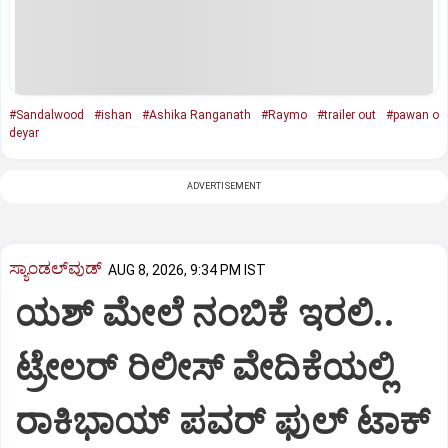
#Sandalwood
#ishan
#Ashika Ranganath
#Raymo
#trailer out
#pawan o
deyar
ADVERTISEMENT
ಸ್ಯಾಂಡಲ್‌ವುಡ್‌
AUG 8, 2026, 9:34 PM IST
ಯಶ್‌ ಮೇಲೆ ನಂಬಿಕೆ ಇರಲಿ..
ಟ್ರೇಲರ್‌ ರಿಲೀಸ್‌ ವೇದಿಕೆಯಲ್ಲಿ
ರಾಕಿಭಾಯ್‌ ಪವರ್‌ ಫುಲ್‌ ಟಾಕ್