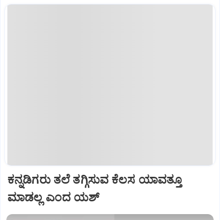
ಕನ್ನಡಿಗರು ತಲೆ ತಗ್ಗಿಸುವ ಕೆಲಸ ಯಾವತ್ತೂ
ಮಾಡಲ್ಲ ಎಂದ ಯಶ್