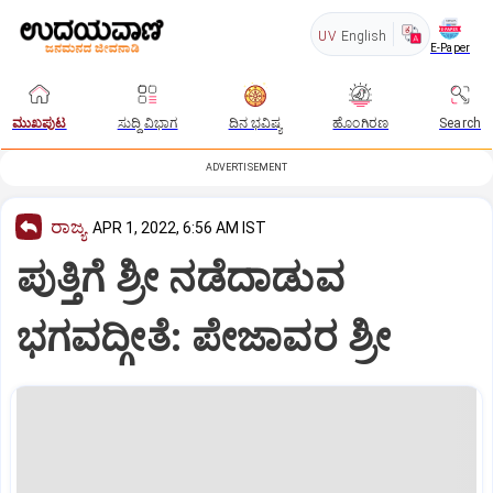
UV
English
E-Paper
ಮುಖಪುಟ
ಸುದ್ದಿ ವಿಭಾಗ
ದಿನ ಭವಿಷ್ಯ
ಹೊಂಗಿರಣ
Search
ADVERTISEMENT
ರಾಜ್ಯ
APR 1, 2022, 6:56 AM IST
ಪುತ್ತಿಗೆ ಶ್ರೀ ನಡೆದಾಡುವ
ಭಗವದ್ಗೀತೆ: ಪೇಜಾವರ ಶ್ರೀ