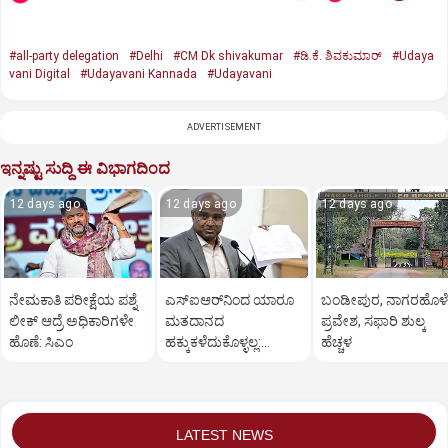
#all-party delegation
#Delhi
#CM Dk shivakumar
#ಡಿ.ಕೆ. ಶಿವಕುಮಾರ್‌
#Udaya
vani Digital
#Udayavani Kannada
#Udayavani
ADVERTISEMENT
ಇನ್ನಷ್ಟು ಸುದ್ದಿ ಈ ವಿಭಾಗದಿಂದ
12 days ago
12 days ago
12 days ago
ನೇಮಕಾತಿ ಪರೀಕ್ಷೆಯ ಪಶ್ನೆ
ಎಸ್‌ಐಆರ್‌ನಿಂದ ಯಾರೂ
ಬಂಡೀಪುರ, ನಾಗರಹೊಳೆ
ಲೀಕ್‌ ಆದ್ರೆ ಅಧಿಕಾರಿಗಳೇ
ಮತದಾನದ
ಪ್ರವೇಶ, ಸಫಾರಿ ಶುಲ್ಕ
ಹೊಣೆ: ಸಿಎಂ
ಹಕ್ಕುಕಳೆದುಕೊಳ್ಳಲ್ಲ:
ಹೆಚ್ಚಳ
ಅನ್ಬುಕುಮಾರ್
LATEST NEWS