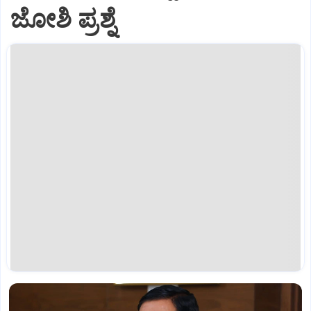
ಜೋಶಿ ಪ್ರಶ್ನೆ