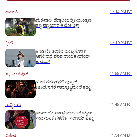
ಉಡುಪಿ
12:14 PM IST
ಮಣಿಪಾಲ: ಹೆದ್ದಾರಿಯಲ್ಲಿ ನಿಯಂತ್ರಣ
ತಪ್ಪಿ ಪಲ್ಟಿಯಾದ ಆಟೋ ರಿಕ್ಷಾ
ಕ್ರೀಡೆ
12:10 PM IST
ಕರ್ನಾಟಕ ತಂಡದ ಮುಖ್ಯ ಕೋಚ್‌
ಆಗಲಿದ್ದಾರೆ ಮಾಜಿ ನಾಯಕ ವಿನಯ್‌
ಕುಮಾರ್
ಸ್ಯಾಂಡಲ್‌ವುಡ್‌
11:55 AM IST
ಹೊಸ ವರ್ಶನ್‌ನಲ್ಲಿ ಪುಷ್ಕರ್‌:
ವಿಜಯನಗರ ಸಾಮ್ರಾಜ್ಯ ಮೇಲೆ ಕಣ್ಣು!
ರಾಷ್ಟ್ರೀಯ
11:45 AM IST
ಮುಂಬಯಿ: ಬಾಲ್ಯವಿವಾಹ ತಡೆಗಟ್ಟಲು
ಸಾರ್ವಜನಿಕ ಚಳವಳಿ- ಸಂಜಯ್‌ ವಿಷ್ಣು
ವಿಶೇಷ
11:34 AM IST