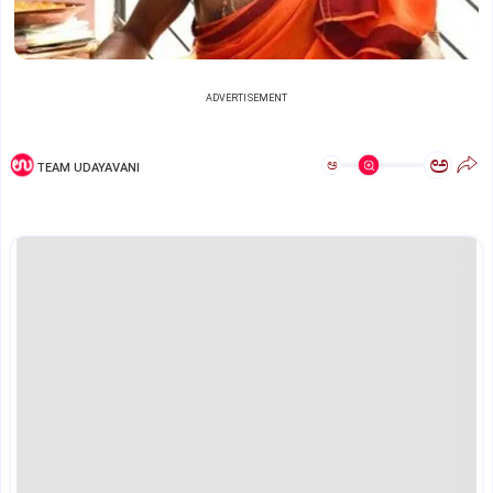
ADVERTISEMENT
ಅ
ಅ
TEAM UDAYAVANI