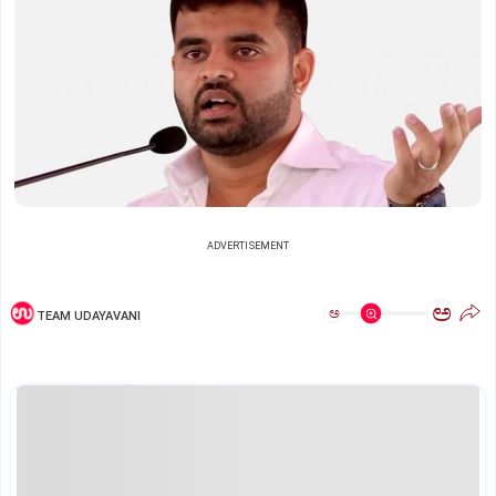
ADVERTISEMENT
ಅ
ಅ
TEAM UDAYAVANI