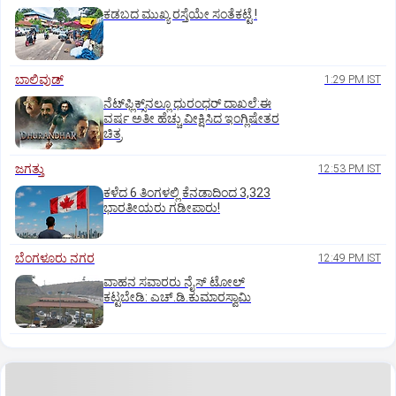
ಕಡಬದ ಮುಖ್ಯ ರಸ್ತೆಯೇ ಸಂತೆಕಟ್ಟೆ !
ಬಾಲಿವುಡ್‌
1:29 PM IST
ನೆಟ್‌ಫ್ಲಿಕ್ಸ್‌ನಲ್ಲೂ ಧುರಂಧರ್‌ ದಾಖಲೆ:ಈ
ವರ್ಷ ಅತೀ ಹೆಚ್ಚು ವೀಕ್ಷಿಸಿದ ಇಂಗ್ಲಿಷೇತರ
ಚಿತ್ರ
ಜಗತ್ತು
12:53 PM IST
ಕಳೆದ 6 ತಿಂಗಳಲ್ಲಿ ಕೆನಡಾದಿಂದ 3,323
ಭಾರತೀಯರು ಗಡೀಪಾರು!
ಬೆಂಗಳೂರು ನಗರ
12:49 PM IST
ವಾಹನ ಸವಾರರು ನೈಸ್‌ ಟೋಲ್‌
ಕಟ್ಟಬೇಡಿ: ಎಚ್‌.ಡಿ.ಕುಮಾರಸ್ವಾಮಿ