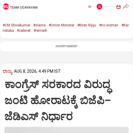
ಅ
ಅ
TEAM UDAYAVANI
#CM Shivakumar
#slams
#Union Minister
#Kiren Rijiju
#no woman
#Kar
nataka
#cabinet
#remark
ADVERTISEMENT
ರಾಜ್ಯ
AUG 8, 2026, 4:49 PM IST
ಕಾಂಗ್ರೆಸ್‌ ಸರಕಾರದ ವಿರುದ್ಧ
ಜಂಟಿ ಹೋರಾಟಕ್ಕೆ ಬಿಜೆಪಿ–
ಜೆಡಿಎಸ್‌ ನಿರ್ಧಾರ