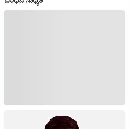
ಬಂಧನ ಸಾಧ್ಯತೆ