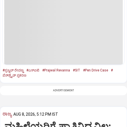
#ಪ್ರಜ್ವಲ್‌ ರೇವಣ್ಣ
#ಎಸ್‌ಐಟಿ
#Prajwal Revanna
#SIT
#Pen Drive Case
#
ಪೆನ್‌ಡ್ರೈವ್‌ ಪ್ರಕರಣ
ADVERTISEMENT
ರಾಜ್ಯ
AUG 8, 2026, 5:12 PM IST
ಮಹಿಳೆಯರಿಗೆ ಪ್ರಾತಿನಿಧ್ಯವಿಲ್ಲ: