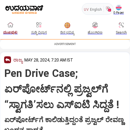
UV
English
E-Paper
ಮುಖಪುಟ
ಸುದ್ದಿ ವಿಭಾಗ
ದಿನ ಭವಿಷ್ಯ
ಹೊಂಗಿರಣ
Search
ADVERTISEMENT
ರಾಜ್ಯ
MAY 28, 2024, 7:20 AM IST
Pen Drive Case;
ಏರ್‌ಪೋರ್ಟ್‌ನಲ್ಲಿ ಪ್ರಜ್ವಲ್‌ಗೆ
“ಸ್ವಾಗತಿ’ಸಲು ಎಸ್‌ಐಟಿ ಸಿದ್ದತೆ !
ಏರ್‌ಪೋರ್ಟ್‌ಗೆ ಕಾಲಿಡುತ್ತಿದ್ದಂತೆ ಪ್ರಜ್ವಲ್‌ ರೇವಣ್ಣ