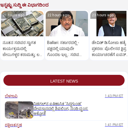
ಇನ್ನಷ್ಟು ಸುದ್ದಿ ಈ ವಿಭಾಗದಿಂದ
21 hours ago
22 hours ago
23 hours ago
ನೂತನ ಸಚಿವರ ಸ್ವಾಗತ
Ballari: ಸರ್ಕಾರದಲ್ಲಿ -
ಡೇವಿಡ್ ಡಿಸೋಜಾ ಹತ್ಯೆ
ಕಾರ್ಯಕ್ರಮದಲ್ಲಿ
ಪಕ್ಷದಲ್ಲಿ ಯಾವುದೇ
ಪ್ರಕರಣ: ಪೊಲೀಸರ ಕ್ಷಿಪ್ರ
ಜೇಬುಗಳ್ಳರ ಕರಾಮತ್ತು: ಲಕ್ಷ
ಗೊಂದಲ ಇಲ್ಲ..: ಸಚಿವ
ಕಾರ್ಯಾಚರಣೆಗೆ ಐವನ್
ರೂ.ಕಳೆದುಕೊಂಡ ರೈತ
ಎಂ.ಬಿ.ಪಾಟೀಲ್
ಡಿಸೋಜಾ ಶ್ಲಾಘನೆ
LATEST NEWS
ಬೆಳಗಾವಿ
1:43 PM IST
ನಿಡಗಲ್‌ನ ಐತಿಹಾಸಿಕ ‘ಸಿದ್ಧಗುಂಡ’
ದೇವಸ್ಥಾನದಲ್ಲಿ ಶಿವಲಿಂಗ, ನಂದಿ ಧ್ವಂಸ:
ಆಕ್ರೋಶ
ದಕ್ಷಿಣಕನ್ನಡ
1:41 PM IST