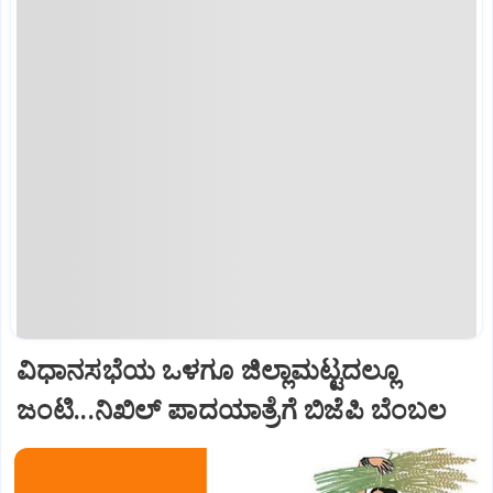
ವಿಧಾನಸಭೆಯ ಒಳಗೂ ಜಿಲ್ಲಾಮಟ್ಟದಲ್ಲೂ
ಜಂಟಿ...ನಿಖಿಲ್‌ ಪಾದಯಾತ್ರೆಗೆ ಬಿಜೆಪಿ ಬೆಂಬಲ