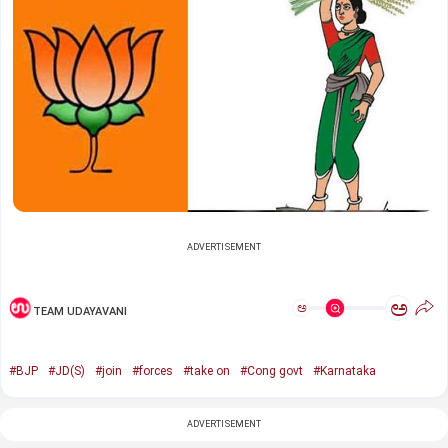
ADVERTISEMENT
ಅ
ಅ
TEAM UDAYAVANI
#BJP
#JD(S)
#join
#forces
#take on
#Cong govt
#Karnataka
ADVERTISEMENT