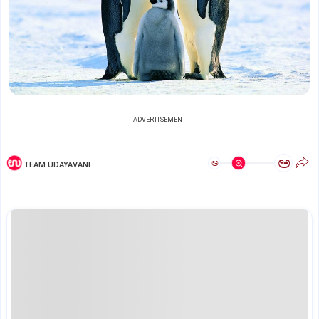
ADVERTISEMENT
ಅ
ಅ
TEAM UDAYAVANI