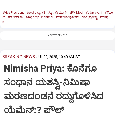
#Vice President
#ಉಪ ರಾಷ್ಟ್ರಪತಿ
#ಪ್ರಧಾನಿ ಮೋದಿ
#PM Modi
#udayavani
#Twe
et
#ರಾಜೀನಾಮೆ
#Jagdeep Dhankhar
#ಜಗದೀಪ್‌ ಧನ್‌ಕರ್‌
#ಎಕ್ಸ್‌ ಪೋಸ್ಟ್
#resig
n
ADVERTISEMENT
BREAKING NEWS
JUL 22, 2025, 10:40 AM IST
Nimisha Priya: ಕೊನೆಗೂ
ಸಂಧಾನ ಯಶಸ್ವಿ-ನಿಮಿಷಾ
ಮರಣದಂಡನೆ ರದ್ದುಗೊಳಿಸಿದ
ಯೆಮೆನ್:? ಪೌಲ್