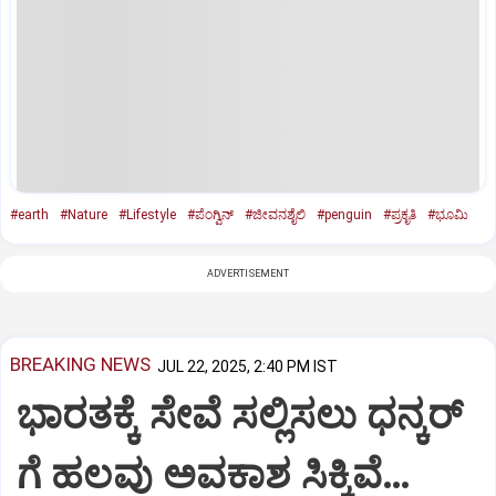
#earth
#Nature
#Lifestyle
#ಪೆಂಗ್ವಿನ್‌
#ಜೀವನಶೈಲಿ
#penguin
#ಪ್ರಕೃತಿ
#ಭೂಮಿ
ADVERTISEMENT
BREAKING NEWS
JUL 22, 2025, 2:40 PM IST
ಭಾರತಕ್ಕೆ ಸೇವೆ ಸಲ್ಲಿಸಲು ಧನ್ಕರ್‌
ಗೆ ಹಲವು ಅವಕಾಶ ಸಿಕ್ಕಿವೆ…