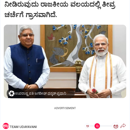
ನೀಡಿರುವುದು ರಾಜಕೀಯ ವಲಯದಲ್ಲಿ ತೀವ್ರ
ಚರ್ಚೆಗೆ ಗ್ರಾಸವಾಗಿದೆ.
ಉಪರಾಷ್ಟ್ರಪತಿ ಜಗದೀಪ್‌ ಧನ್ಕರ್-ಪ್ರಧಾನಿ ಮೋದಿ
ADVERTISEMENT
ಅ
ಅ
TEAM UDAYAVANI