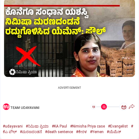
ನಿಮಿಷಾ ಪ್ರಿಯಾ
ADVERTISEMENT
ಅ
ಅ
TEAM UDAYAVANI
#udayavani
#ನಿಮಿಷಾ ಪ್ರಿಯಾ
#KA Paul
#Nimisha Priya case
#Evangelist
#
ಕೆಎ ಪೌಲ್
#ಮರಣದಂಡನೆ
#death sentence
#ಕೇರಳ
#Yemen
#ಯೆಮೆನ್‌