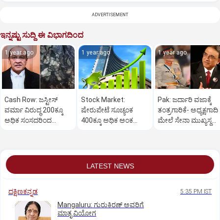
ADVERTISEMENT
ಇನ್ನಷ್ಟು ಸುದ್ದಿ ಈ ವಿಭಾಗದಿಂದ
1 year ago
1 year ago
1 year ago
Cash Row: ಜಸ್ಟೀಸ್‌
Stock Market:
Pak: ಜರ್ದಾರಿ ವಜಾಕ್ಕೆ
ವರ್ಮಾ ವಿರುದ್ಧ 200ಕ್ಕೂ
ಷೇರುಪೇಟೆ ಸೂಚ್ಯಂಕ
ತಂತ್ರಗಾರಿಕೆ- ಅಧ್ಯಕ್ಷಗಾದಿ
ಅಧಿಕ ಸಂಸದರಿಂದ
400ಕ್ಕೂ ಅಧಿಕ ಅಂಕ
ಮೇಲೆ ಸೇನಾ ಮುಖ್ಯಸ್ಥ
ಮಹಾಭಿಯೋಗಕ್ಕೆ
ಜಿಗಿತ-ದಿನಾಂತ್ಯದ
ಮುನೀರ್ ಚಿತ್ತ!
ಕೋರಿಕೆ…
ವಹಿವಾಟು ಅಂತ್ಯ
LATEST NEWS
ದಕ್ಷಿಣಕನ್ನಡ
5:35 PM IST
Mangaluru: ಗುರುಕಿರಣ್ ಅವರಿಗೆ
ಮಾತೃ ವಿಯೋಗ