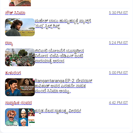
ಸೌತ್‌ ಸಿನಿಮಾ
5:30 PM IST
ಮಹೇಶ್‌ ಬಾಬು ಹುಟ್ಟುಹಬ್ಬಕ್ಕೆ ಫ್ಯಾನ್ಸ್‌ಗೆ
ʼರುದ್ರʼ ಸ್ಟಿಲ್ಸ್‌ ಗಿಫ್ಟ್
ರಾಜ್ಯ
5:24 PM IST
ಜಿಬಿಐಟಿ ಯೋಜನೆಗೆ ಭೂಸ್ವಾಧೀನ
ವಿರೋಧ: ಬಿಜೆಪಿ-ಜೆಡಿಎಸ್‌ ಜಂಟಿ
ಪಾದಯಾತ್ರೆ ಆರಂಭ
ತುಳುರಂಗ
5:00 PM IST
Rangantaranga EP-2: ದೇವದಾಸ್
ಕಾಪಿಕಾಡ್‌ ಅವರ ಎರಡನೇ ನಾಟಕ
ಮುಂದೆ ಸಿನಿಮಾ ಆಯ್ತು..
ಸಾಪ್ತಾಹಿಕ-ಸಂಪದ
4:42 PM IST
ಕನ್ನಡ ನೆಲದ ಸ್ವಾತಂತ್ರ್ಯ ವೀರರು!