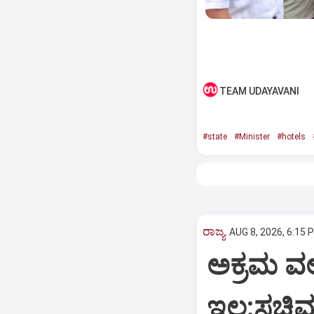
TEAM UDAYAVANI
#state
#Minister
#hotels
ರಾಜ್ಯ
AUG 8, 2026, 6:15 
ಅಕ್ರಮ ವಲ
ಇಲ್ಲ:ಸಚಿವ