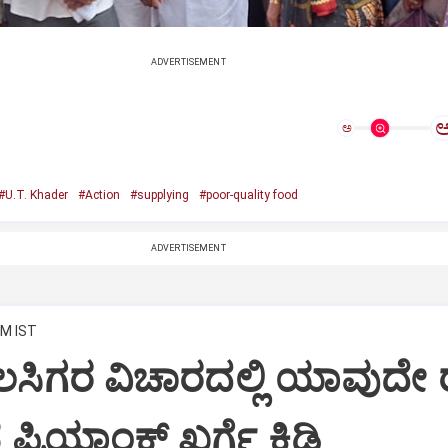
ADVERTISEMENT
ಅ
#U.T. Khader
#Action
#supplying
#poor-quality food
ADVERTISEMENT
PM IST
ಸಿಗರ ವಿಚಾರದಲ್ಲಿ ಯಾವುದೇ 
 ಪ್ರಿಯಾಂಕ್ ಖರ್ಗೆ ಕಿಡಿ