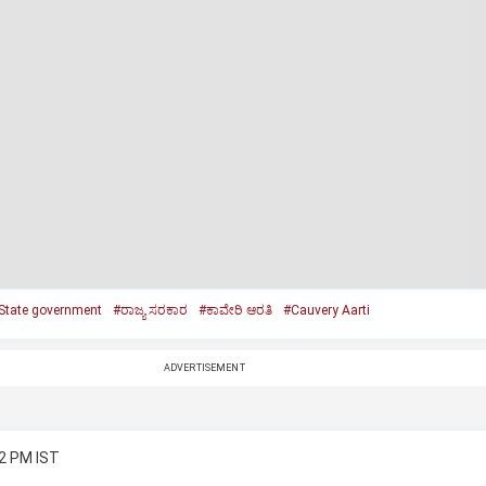
State government
#ರಾಜ್ಯ ಸರಕಾರ
#ಕಾವೇರಿ ಆರತಿ
#Cauvery Aarti
ADVERTISEMENT
22 PM IST