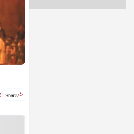
ಅ
Share