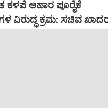
ಯಂತ ಕಳಪೆ ಆಹಾರ ಪೂರೈಕೆ
ಳ ವಿರುದ್ಧ ಕ್ರಮ: ಸಚಿವ ಖಾದರ