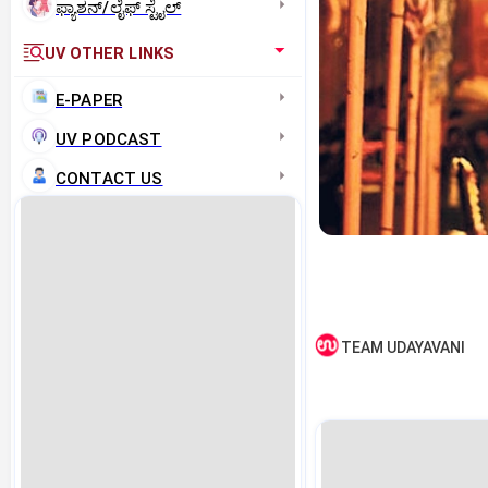
ಫ್ಯಾಶನ್/ಲೈಫ್‌ ಸ್ಟೈಲ್
UV OTHER LINKS
E-PAPER
UV PODCAST
CONTACT US
TEAM UDAYAVANI