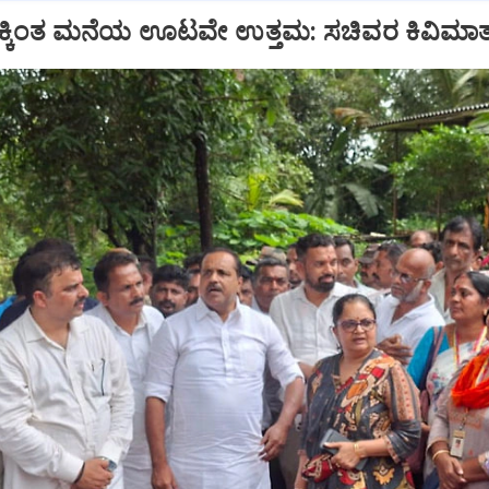
್ಕಿಂತ ಮನೆಯ ಊಟವೇ ಉತ್ತಮ: ಸಚಿವರ ಕಿವಿಮಾತು