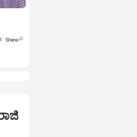
ಅ
Share
ರಾಜಿ