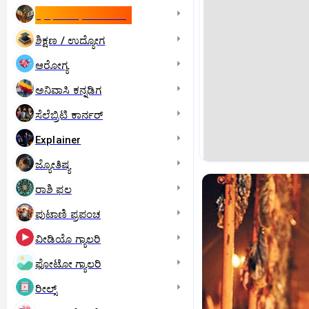
ಇಸ್ರೇಲ್- ಇರಾನ್‌ ಯುದ್ಧ
ಶಿಕ್ಷಣ / ಉದ್ಯೋಗ
ಆರೋಗ್ಯ
ಅನಿವಾಸಿ ಕನ್ನಡಿಗ
ಸೆಲೆಬ್ರಿಟಿ ಕಾರ್ನರ್‌
Explainer
ಜ್ಯೋತಿಷ್ಯ
ರಾಶಿ ಫಲ
ಪುಟಾಣಿ ಪ್ರಪಂಚ
ವೀಡಿಯೊ ಗ್ಯಾಲರಿ
ಫೋಟೋ ಗ್ಯಾಲರಿ
ರೀಲ್ಸ್