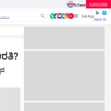
SUBSCRIBE
E-Paper
Get App
h News
Android
iOS
ಆರತಿ?
ಟದ