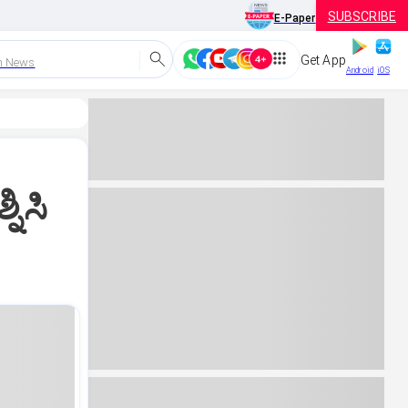
SUBSCRIBE
E-Paper
Get App
h News
Android
iOS
ನಿಸಿ