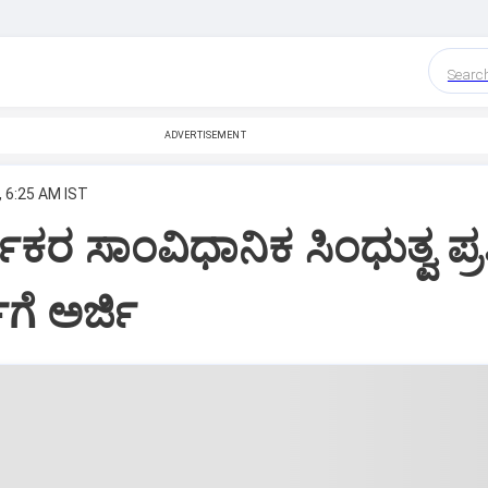
Searc
ADVERTISEMENT
, 6:25 AM IST
ಮಿಕರ ಸಾಂವಿಧಾನಿಕ ಸಿಂಧುತ್ವ ಪ್ರಶ್
ಗೆ ಅರ್ಜಿ