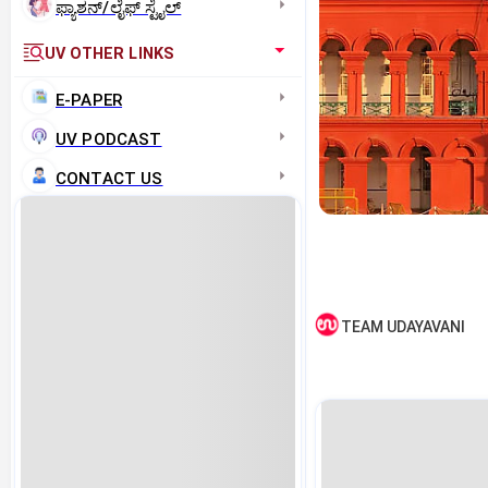
ಫ್ಯಾಶನ್/ಲೈಫ್‌ ಸ್ಟೈಲ್
UV OTHER LINKS
E-PAPER
UV PODCAST
CONTACT US
TEAM UDAYAVANI