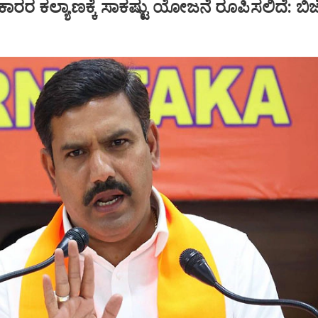
ಕಾರರ ಕಲ್ಯಾಣಕ್ಕೆ ಸಾಕಷ್ಟು ಯೋಜನೆ ರೂಪಿಸಲಿದೆ: ಬಿಜ