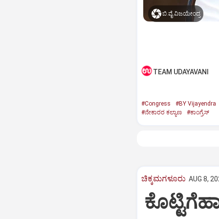
ಬಿ.ವೈ.ವಿಜಯೇಂದ್ರ
TEAM UDAYAVANI
#Congress
#BY Vijayendra
#ನೇಕಾರರ ಕಲ್ಯಾಣ
#ಕಾಂಗ್ರೆಸ್‌
ಚಿಕ್ಕಮಗಳೂರು
AUG 8, 20
ಕೊಟ್ಟಿಗೆಹ