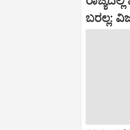
ರಾಜ್ಯದಲ್ಲಿ
ಬರಲ್ಲ: ವ