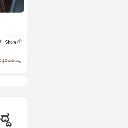
ಅ
Share
ಿವೈ ವಿಜಯೇಂದ್ರ
ದ್ದ