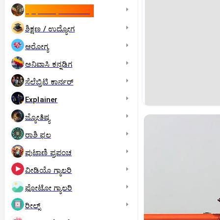
ಇಸ್ರೇಲ್- ಇರಾನ್‌ ಯುದ್ಧ
ಶಿಕ್ಷಣ / ಉದ್ಯೋಗ
ಆರೋಗ್ಯ
ಅನಿವಾಸಿ ಕನ್ನಡಿಗ
ಸೆಲೆಬ್ರಿಟಿ ಕಾರ್ನರ್‌
Explainer
ಜ್ಯೋತಿಷ್ಯ
ರಾಶಿ ಫಲ
ಪುಟಾಣಿ ಪ್ರಪಂಚ
ವೀಡಿಯೊ ಗ್ಯಾಲರಿ
ಫೋಟೋ ಗ್ಯಾಲರಿ
ರೀಲ್ಸ್