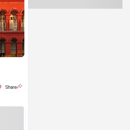
ಅ
Share