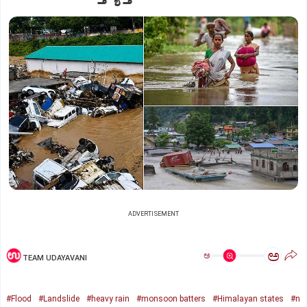
ADVERTISEMENT
ಅ
ಅ
TEAM UDAYAVANI
#Flood
#Landslide
#heavy rain
#monsoon batters
#Himalayan states
#n