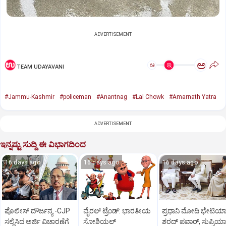
ADVERTISEMENT
ಅ
ಅ
TEAM UDAYAVANI
#Jammu-Kashmir
#policeman
#Anantnag
#Lal Chowk
#Amarnath Yatra
ADVERTISEMENT
ಇನ್ನಷ್ಟು ಸುದ್ದಿ ಈ ವಿಭಾಗದಿಂದ
16 days ago
16 days ago
16 days ago
ಪೊಲೀಸ್‌ ದೌರ್ಜನ್ಯ -CJP
ವೈರಲ್ ಟ್ರೆಂಡ್: ಭಾರತೀಯ
ಪ್ರಧಾನಿ ಮೋದಿ ಭೇಟಿಯ
ಸಲ್ಲಿಸಿದ ಅರ್ಜಿ ವಿಚಾರಣೆಗೆ
ಸೋಶಿಯಲ್
ಶರದ್ ಪವಾರ್, ಸುಪ್ರಿಯಾ