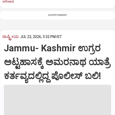
ortheast
ADVERTISEMENT
ರಾಷ್ಟ್ರೀಯ
JUL 22, 2026, 3:32 PM IST
Jammu- Kashmir ಉಗ್ರರ
ಅಟ್ಟಹಾಸಕ್ಕೆ ಅಮರನಾಥ ಯಾತ್ರೆ
ಕರ್ತವ್ಯದಲ್ಲಿದ್ದ ಪೊಲೀಸ್ ಬಲಿ!