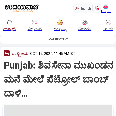
UV
English
E-Paper
ಮುಖಪುಟ
ಸುದ್ದಿ ವಿಭಾಗ
ದಿನ ಭವಿಷ್ಯ
ಹೊಂಗಿರಣ
Search
ADVERTISEMENT
ರಾಷ್ಟ್ರೀಯ
OCT 17, 2024, 11:45 AM IST
Punjab: ಶಿವಸೇನಾ ಮುಖಂಡನ
ಮನೆ ಮೇಲೆ ಪೆಟ್ರೋಲ್ ಬಾಂಬ್
ದಾಳಿ…