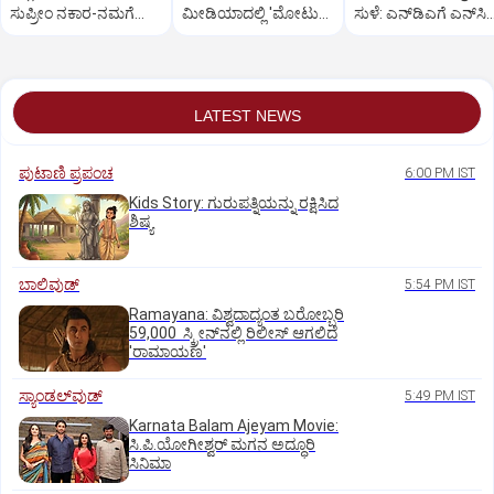
ಸುಪ್ರೀಂ ನಕಾರ-ನಮಗೆ
ಮೀಡಿಯಾದಲ್ಲಿ 'ಮೋಟು
ಸುಳೆ: ಎನ್‌ಡಿಎಗೆ ಎನ್‌ಸಿಪ
ಆಸಕ್ತಿ ಇಲ್ಲ
ಪತ್ಲು ಎಐ' ಹವಾ!
ಬೆಂಬಲ ಸನ್ನಿಹ?
LATEST NEWS
ಪುಟಾಣಿ ಪ್ರಪಂಚ
6:00 PM IST
Kids Story: ಗುರುಪತ್ನಿಯನ್ನು ರಕ್ಷಿಸಿದ
ಶಿಷ್ಯ
ಬಾಲಿವುಡ್‌
5:54 PM IST
Ramayana: ವಿಶ್ವದಾದ್ಯಂತ ಬರೋಬ್ಬರಿ
59,000 ಸ್ಕ್ರೀನ್‌ನಲ್ಲಿ ರಿಲೀಸ್‌ ಆಗಲಿದೆ
'ರಾಮಾಯಣ'
ಸ್ಯಾಂಡಲ್‌ವುಡ್‌
5:49 PM IST
Karnata Balam Ajeyam Movie:
ಸಿ.ಪಿ.ಯೋಗೀಶ್ವರ್‌ ಮಗನ ಅದ್ಧೂರಿ
ಸಿನಿಮಾ