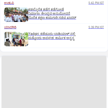
ಉಡುಪಿ
5:42 PM IST
ಕಡಲ್ಕೊರೆತ ತಡೆಗೆ ತಡೆಗೋಡೆ
ನಿರ್ಮಾಣ: ಕೇಂದ್ರದ ಅನುಮೋದನೆ
ದೊರೆತ ತಕ್ಷಣ ಕಾಮಗಾರಿ:ಸಚಿವ ಖಾದರ್
ಯಾದಗಿರಿ
5:39 PM IST
Yadgiri: ಕಡೆಚೂರು-ಬಾಡಿಯಾಳ್ ನಲ್ಲಿ
ಮತ್ತೊಂದು ಅವಘಡ: ಕಾರ್ಮಿಕ ಅಸ್ವಸ್ಥ