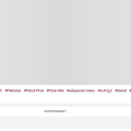
ನಿ
#Pakistan
#Petrol Price
#Price Hike
#udayavani news
#ಪಾಕಿಸ್ತಾನ
#diesel
#
ADVERTISEMENT