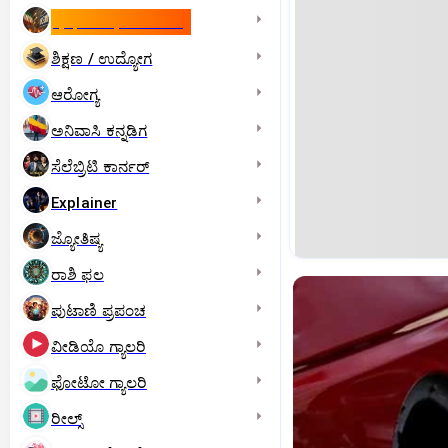
ಇಸ್ರೇಲ್- ಇರಾನ್‌ ಯುದ್ಧ
ಶಿಕ್ಷಣ / ಉದ್ಯೋಗ
ಆರೋಗ್ಯ
ಅನಿವಾಸಿ ಕನ್ನಡಿಗ
ಸೆಲೆಬ್ರಿಟಿ ಕಾರ್ನರ್‌
Explainer
ಜ್ಯೋತಿಷ್ಯ
ರಾಶಿ ಫಲ
ಪುಟಾಣಿ ಪ್ರಪಂಚ
ವೀಡಿಯೊ ಗ್ಯಾಲರಿ
ಫೋಟೋ ಗ್ಯಾಲರಿ
ರೀಲ್ಸ್