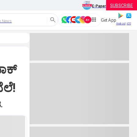
SUBSCRIBE
E-Paper
Get App
h News
Android
iOS
ಾಕ್‌
ಲೆ!
.