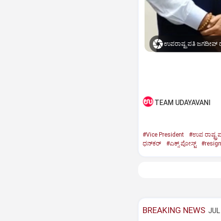
ಉಪರಾಷ್ಟ್ರಪತಿ ಜಗದೀಪ್‌ ಧ
TEAM UDAYAVANI
#Vice President
#ಉಪ ರಾಷ್ಟ್ರಪ
ಧನ್‌ಕರ್‌
#ಎಕ್ಸ್‌ ಪೋಸ್ಟ್
#resig
BREAKING NEWS
JUL 