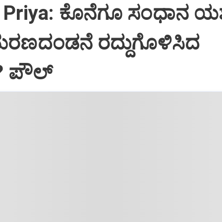
Priya: ಕೊನೆಗೂ ಸಂಧಾನ ಯಶಸ
ಮರಣದಂಡನೆ ರದ್ದುಗೊಳಿಸಿದ
? ಪೌಲ್