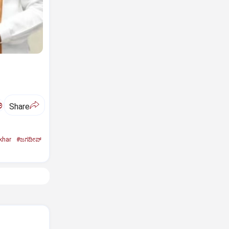
ಅ
Share
khar
#ಜಗದೀಪ್‌