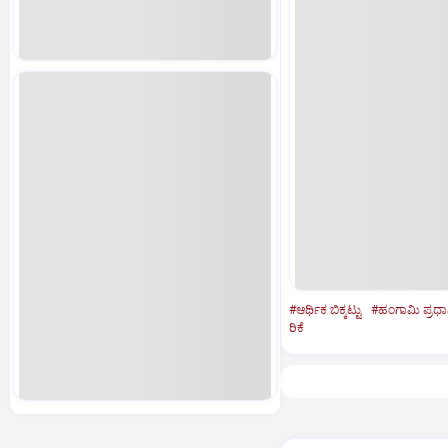
#ಆರ್ಥಿಕ ಬಿಕ್ಕಟ್ಟು
#ಹಂಗಾಮಿ ಪ್ರಧಾ
ರಿಕೆ