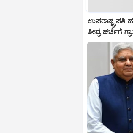
ಉಪರಾಷ್ಟ್ರಪತಿ 
ತೀವ್ರ ಚರ್ಚೆಗೆ ಗ್ರ