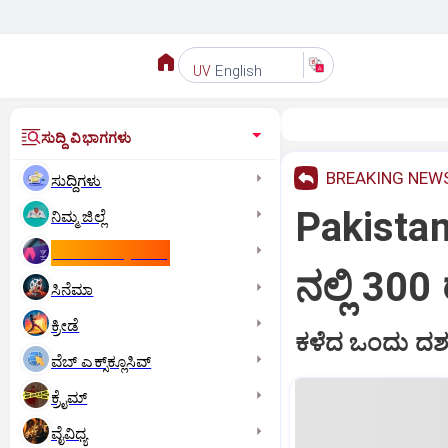
English
UV
ಸುದ್ದಿ ವಿಭಾಗಗಳು
BREAKING NEW
ಸುದ್ದಿಗಳು
Pakistan
ನಿಮ್ಮ ಜಿಲ್ಲೆ
ಕಾಮನ್‌ ವೆಲ್ತ್‌ ಗೇಮ್ಸ್‌
ನಲ್ಲಿ 30
ಸಿನೆಮಾ
ಕ್ರೀಡೆ
ಕಳೆದ ಒಂದು ದಶಕದಿ
ವೆಬ್ ಎಕ್ಸ್‌ಕ್ಲೂಸಿವ್
ಕ್ರೈಮ್
ವೈವಿಧ್ಯ