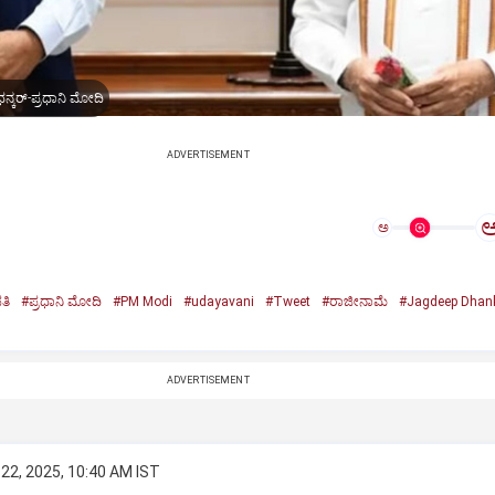
ನ್ಕರ್-ಪ್ರಧಾನಿ ಮೋದಿ
ADVERTISEMENT
ಅ
ತಿ
#ಪ್ರಧಾನಿ ಮೋದಿ
#PM Modi
#udayavani
#Tweet
#ರಾಜೀನಾಮೆ
#Jagdeep Dhan
n
ADVERTISEMENT
22, 2025, 10:40 AM IST