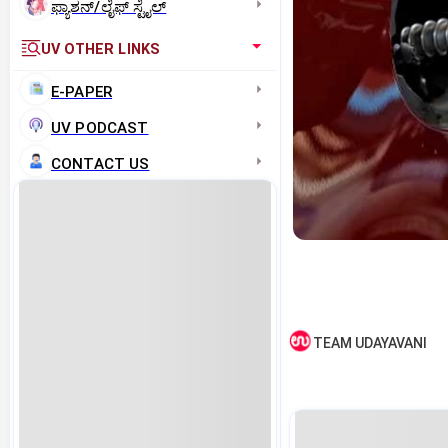
ಫ್ಯಾಶನ್/ಲೈಫ್‌ ಸ್ಟೈಲ್
UV OTHER LINKS
E-PAPER
UV PODCAST
CONTACT US
TEAM UDAYAVANI