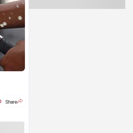
ಅ
Share