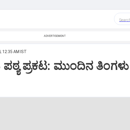
Searc
ADVERTISEMENT
, 12:35 AM IST
ಿ ಪಠ್ಯ ಪ್ರಕಟ: ಮುಂದಿನ ತಿಂಗಳು