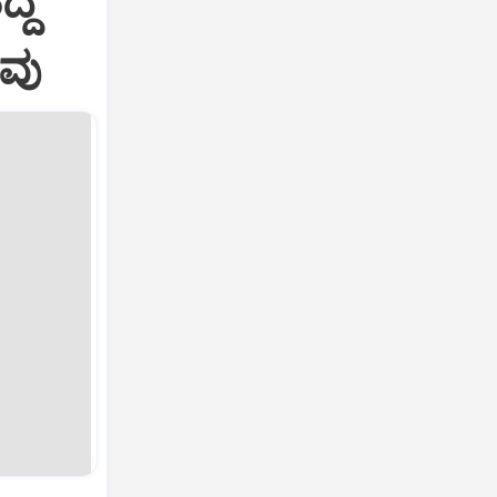
ದ್ದ
ಾವು