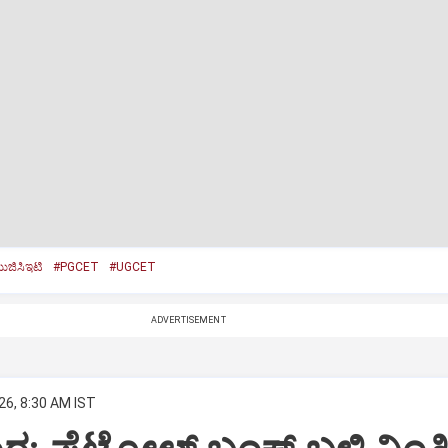
ಜಿಸಿಇಟಿ
#PGCET
#UGCET
ADVERTISEMENT
26, 8:30 AM IST