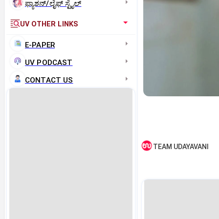
ಫ್ಯಾಶನ್/ಲೈಫ್‌ ಸ್ಟೈಲ್
UV OTHER LINKS
E-PAPER
UV PODCAST
CONTACT US
TEAM UDAYAVANI