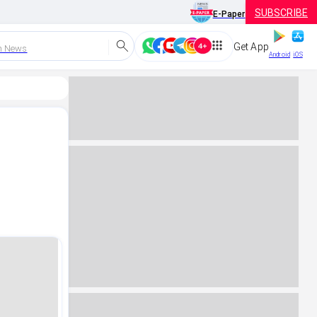
SUBSCRIBE
E-Paper
Get App
h News
Android
iOS