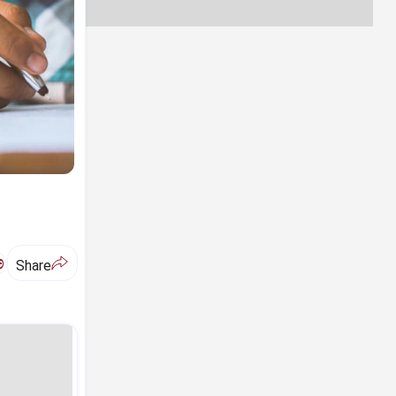
ಅ
Share