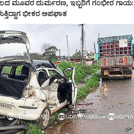
ದ ಮೂವರ ದುರ್ಮರಣ, ಇಬ್ಬರಿಗೆ ಗಂಭೀರ ಗಾಯ:
ರಳುತ್ತಿದ್ದಾಗ ಭೀಕರ ಅಪಘಾತ