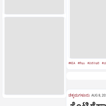
#KEA
#ಕೆಇಎ
#ಪಿಜಿಸಿಇಟಿ
#ಯು
ಚಿಕ್ಕಮಗಳೂರು
AUG 8, 20