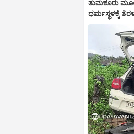
ತುಮಕೂರು ಮೂಲ
ಧರ್ಮಸ್ಥಳಕ್ಕೆ ತೆ