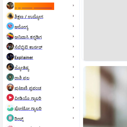
ಇಸ್ರೇಲ್- ಇರಾನ್‌ ಯುದ್ಧ
ಶಿಕ್ಷಣ / ಉದ್ಯೋಗ
ಆರೋಗ್ಯ
ಅನಿವಾಸಿ ಕನ್ನಡಿಗ
ಸೆಲೆಬ್ರಿಟಿ ಕಾರ್ನರ್‌
Explainer
ಜ್ಯೋತಿಷ್ಯ
ರಾಶಿ ಫಲ
ಪುಟಾಣಿ ಪ್ರಪಂಚ
ವೀಡಿಯೊ ಗ್ಯಾಲರಿ
ಫೋಟೋ ಗ್ಯಾಲರಿ
ರೀಲ್ಸ್