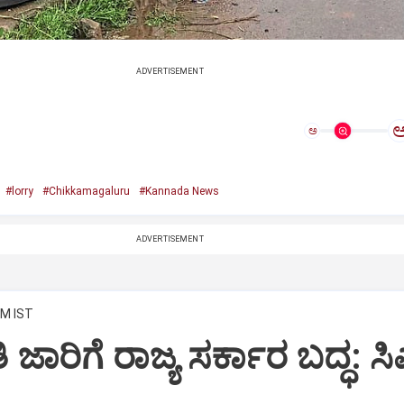
ADVERTISEMENT
ಅ
#lorry
#Chikkamagaluru
#Kannada News
ADVERTISEMENT
AM IST
 ಜಾರಿಗೆ ರಾಜ್ಯ ಸರ್ಕಾರ ಬದ್ಧ: ಸ