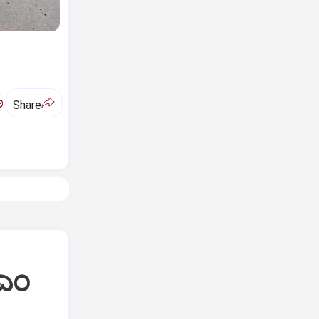
ಅ
Share
ಿಎಂ