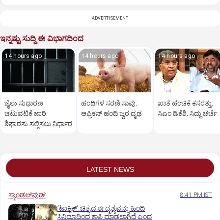
ADVERTISEMENT
ಇನ್ನಷ್ಟು ಸುದ್ದಿ ಈ ವಿಭಾಗದಿಂದ
14 hours ago
14 hours ago
14 hours ago
ಜೈಲು ಸುಧಾರಣ
ಹಂದಿಗಳ ಸರಣಿ ಸಾವು:
ಖಾತೆ ಹಂಚಿಕೆ ಕಸರತ್ತು:
ಚಟುವಟಿಕೆ ಜಾರಿ:
ಆಫ್ರಿಕನ್‌ ಹಂದಿ ಜ್ವರ ದೃಢ
ಸಿಎಂ ಡಿಕೆಶಿ, ಸಿದ್ದು ಚರ್ಚೆ
ಶಿಫಾರಸು ಸಲ್ಲಿಸಲು ನಿರ್ಧಾರ
LATEST NEWS
ಸ್ಯಾಂಡಲ್‌ವುಡ್‌
8:41 PM IST
ʼಟಾಕ್ಸಿಕ್‌ʼ ಚಿತ್ರದ ಈ ದೃಶ್ಯವನ್ನು ಹಿಂದಿ
ಸಿನಿಮಾದಿಂದ ಕಾಪಿ ಮಾಡಲಾಗಿದೆ ಎಂದ