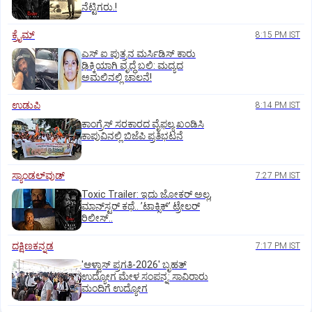
ನೆಟ್ಟಿಗರು.!
ಕ್ರೈಮ್
8:15 PM IST
ಎಸ್ ಐ ಪುತ್ರನ ಮರ್ಸಿಡಿಸ್‌ ಕಾರು
ಢಿಕ್ಕಿಯಾಗಿ ವೃದ್ಧೆ ಬಲಿ: ಮದ್ಯದ
ಅಮಲಿನಲ್ಲಿ ಚಾಲನೆ!
ಉಡುಪಿ
8:14 PM IST
ಕಾಂಗ್ರೆಸ್ ಸರಕಾರದ ವೈಫಲ್ಯ ಖಂಡಿಸಿ
ಕಾಪುವಿನಲ್ಲಿ ಬಿಜೆಪಿ ಪ್ರತಿಭಟನೆ
ಸ್ಯಾಂಡಲ್‌ವುಡ್‌
7:27 PM IST
Toxic Trailer: ಇದು ಜೋಕರ್‌ ಅಲ್ಲ,
ಮಾನ್‌ಸ್ಟರ್‌ ಕಥೆ.. ʼಟಾಕ್ಸಿಕ್‌ʼ ಟ್ರೇಲರ್‌
ರಿಲೀಸ್..
ದಕ್ಷಿಣಕನ್ನಡ
7:17 PM IST
'ಆಳ್ವಾಸ್‌ ಪ್ರಗತಿ-2026' ಬೃಹತ್
ಉದ್ಯೋಗ ಮೇಳ ಸಂಪನ್ನ: ಸಾವಿರಾರು
ಮಂದಿಗೆ ಉದ್ಯೋಗ