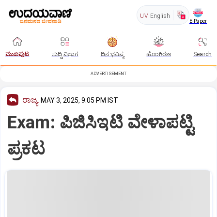
UV
English
E-Paper
ಮುಖಪುಟ
ಸುದ್ದಿ ವಿಭಾಗ
ದಿನ ಭವಿಷ್ಯ
ಹೊಂಗಿರಣ
Search
ADVERTISEMENT
ರಾಜ್ಯ
MAY 3, 2025, 9:05 PM IST
Exam: ಪಿಜಿಸಿಇಟಿ ವೇಳಾಪಟ್ಟಿ
ಪ್ರಕಟ