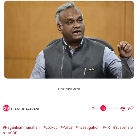
ADVERTISEMENT
ಅ
ಅ
TEAM UDAYAVANI
#Hagaribommanahalli
#Lockup
#Police
#Investigation
#FIR
#Suspensio
n
#SOP