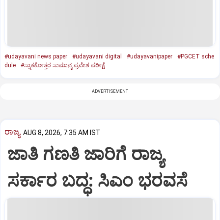
#udayavani news paper
#udayavani digital
#udayavanipaper
#PGCET sche
dule
#ಸ್ನಾತಕೋತ್ತರ ಸಾಮಾನ್ಯ ಪ್ರವೇಶ ಪರೀಕ್ಷೆ
ADVERTISEMENT
ರಾಜ್ಯ
AUG 8, 2026, 7:35 AM IST
ಜಾತಿ ಗಣತಿ ಜಾರಿಗೆ ರಾಜ್ಯ
ಸರ್ಕಾರ ಬದ್ಧ: ಸಿಎಂ ಭರವಸೆ