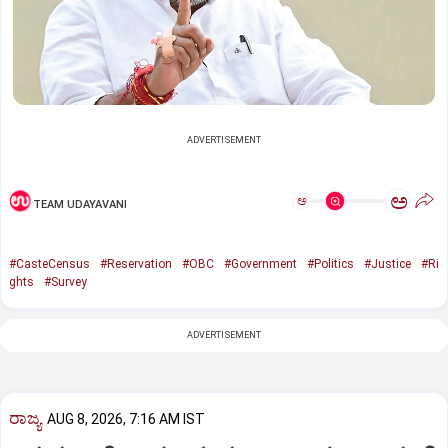
ADVERTISEMENT
ಅ
ಅ
TEAM UDAYAVANI
#CasteCensus
#Reservation
#OBC
#Government
#Politics
#Justice
#Ri
ghts
#Survey
ADVERTISEMENT
ರಾಜ್ಯ
AUG 8, 2026, 7:16 AM IST