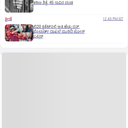
ಕಠಿಣ ಶಿಕ್ಷೆ, 45 ಸಾವಿರ ದಂಡ
ಕ್ರೀಡೆ
12:45 PM IST
ಟಿ20 ಕ್ರಿಕೆಟ್‌ನಲ್ಲಿ ಅತಿ ಹೆಚ್ಚು ರನ್:
ಪೊಲಾರ್ಡ್ ದಾಖಲೆ ಮುರಿದ ಜೋಸ್
ಬಟ್ಲರ್