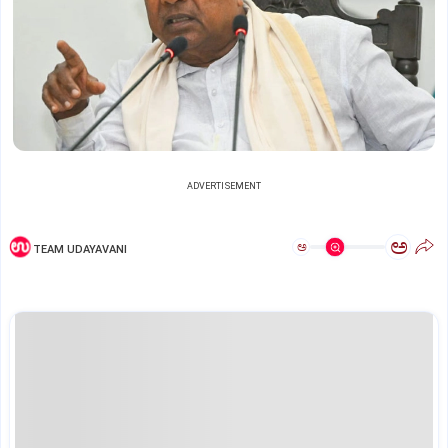
ADVERTISEMENT
ಅ
ಅ
TEAM UDAYAVANI