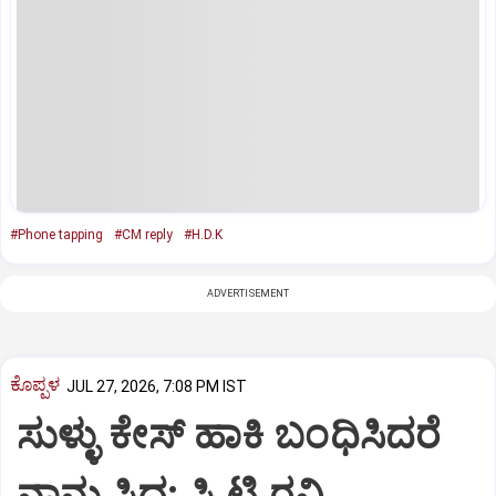
#Phone tapping
#CM reply
#H.D.K
ADVERTISEMENT
ಕೊಪ್ಪಳ
JUL 27, 2026, 7:08 PM IST
ಸುಳ್ಳು ಕೇಸ್ ಹಾಕಿ ಬಂಧಿಸಿದರೆ
ನಾನು ಸಿದ್ದ: ಸಿ.ಟಿ ರವಿ