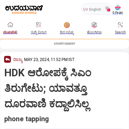
UV
English
E-Paper
ಮುಖಪುಟ
ಸುದ್ದಿ ವಿಭಾಗ
ದಿನ ಭವಿಷ್ಯ
ಹೊಂಗಿರಣ
Search
ADVERTISEMENT
ರಾಜ್ಯ
MAY 23, 2024, 11:52 PM IST
HDK ಆರೋಪಕ್ಕೆ ಸಿಎಂ
ತಿರುಗೇಟು; ಯಾವತ್ತೂ
ದೂರವಾಣಿ ಕದ್ದಾಲಿಸಿಲ್ಲ
phone tapping