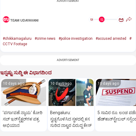
ADVERTISEMENT
ಅ
ಅ
TEAM UDAYAVANI
#chikkamagaluru
#crime news
#police investigation
#accused arrested
#
CCTV Footage
ADVERTISEMENT
ಇನ್ನಷ್ಟು ಸುದ್ದಿ ಈ ವಿಭಾಗದಿಂದ
10 days ago
10 days ago
10 days ago
ʼವರ್ಗಾವಣೆ ನ್ಯಾಯ' ಕೋರಿ
Bengaluru:
5 ಸಾವಿರ ರೂ. ಲಂಚ ಪಡ
ಸಬ್‌ ಇನ್‌ಸ್ಪೆಕ್ಟರ್‌ಗಳ ಪತ್ರ
ಸ್ವಚ್ಛಗೊಳಿಸಿದ ಸ್ಥಳದಲ್ಲಿ ಕಸ
ಹೆಡ್‌ಕಾನ್‌ಸ್ಟೇಬಲ್‌ ಸಸ್ಪೆಂಡ
ಅಭಿಯಾನ
ಸುರಿದ ನಾಲ್ವರ ವಿರುದ್ಧ ಕೇಸ್‌