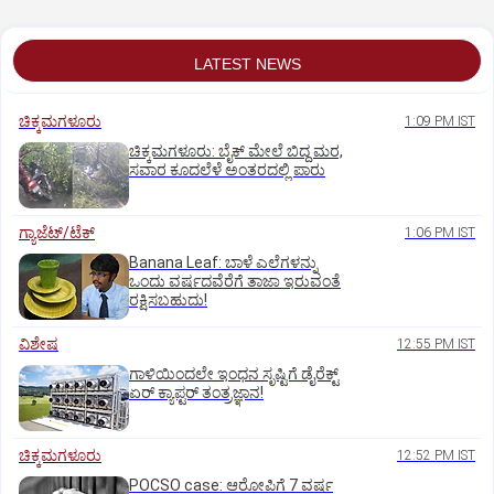
LATEST NEWS
ಚಿಕ್ಕಮಗಳೂರು
1:09 PM IST
ಚಿಕ್ಕಮಗಳೂರು: ಬೈಕ್ ಮೇಲೆ ಬಿದ್ದ ಮರ,
ಸವಾರ ಕೂದಲೆಳೆ ಅಂತರದಲ್ಲಿ ಪಾರು
ಗ್ಯಾಜೆಟ್/ಟೆಕ್
1:06 PM IST
Banana Leaf: ಬಾಳೆ ಎಲೆಗಳನ್ನು
ಒಂದು ವರ್ಷದವೆರೆಗೆ ತಾಜಾ ಇರುವಂತೆ
ರಕ್ಷಿಸಬಹುದು!
ವಿಶೇಷ
12:55 PM IST
ಗಾಳಿಯಿಂದಲೇ ಇಂಧನ ಸೃಷ್ಟಿಗೆ ಡೈರೆಕ್ಟ್
ಏರ್‌ ಕ್ಯಾಪ್ಟರ್ ತಂತ್ರಜ್ಞಾನ!
ಚಿಕ್ಕಮಗಳೂರು
12:52 PM IST
POCSO case: ಆರೋಪಿಗೆ 7 ವರ್ಷ