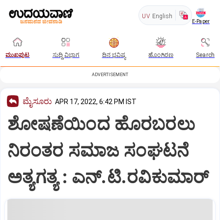
UV
English
E-Paper
ಮುಖಪುಟ
ಸುದ್ದಿ ವಿಭಾಗ
ದಿನ ಭವಿಷ್ಯ
ಹೊಂಗಿರಣ
Search
ADVERTISEMENT
ಮೈಸೂರು
APR 17, 2022, 6:42 PM IST
ಶೋಷಣೆಯಿಂದ ಹೊರಬರಲು
ನಿರಂತರ ಸಮಾಜ ಸಂಘಟನೆ
ಅತ್ಯಗತ್ಯ : ಎನ್.ಟಿ.ರವಿಕುಮಾರ್