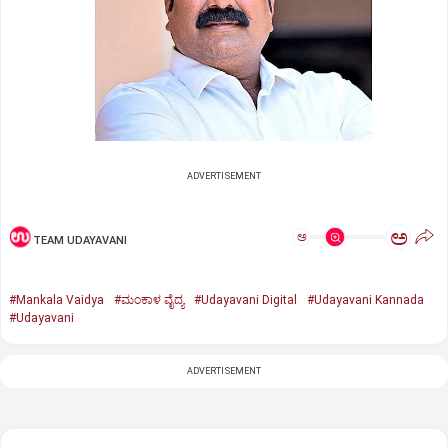
ADVERTISEMENT
ಅ
ಅ
TEAM UDAYAVANI
#Mankala Vaidya
#ಮಂಕಾಳ ವೈದ್ಯ
#Udayavani Digital
#Udayavani Kannada
#Udayavani
ADVERTISEMENT