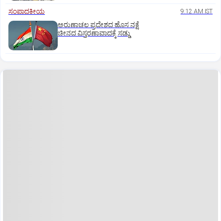
ಸಂಪಾದಕೀಯ
9:12 AM IST
ಅರುಣಾಚಲ ಪ್ರದೇಶದ ಹೊಸ ನಕ್ಷೆ
ಚೀನದ ವಿಸ್ತರಣಾವಾದಕ್ಕೆ ಸಡ್ಡು