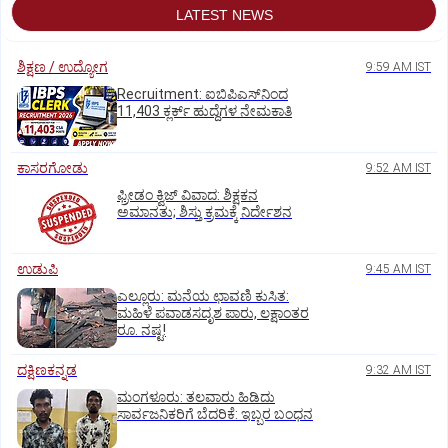
LATEST NEWS
ಶಿಕ್ಷಣ / ಉದ್ಯೋಗ
9:59 AM IST
Recruitment: ಐಬಿಪಿಎಸ್‌ನಿಂದ
11,403 ಕ್ಲರ್ಕ್‌ ಹುದ್ದೆಗಳ ನೇಮಕಾತಿ
ಕಾಸರಗೋಡು
9:52 AM IST
ಫ್ರೀಡಂ ಕ್ವಿಜ್‌ ವಿವಾದ: ಶಿಕ್ಷಕನ
ಅಮಾನತು; ಶಿಸ್ತು ಕ್ರಮಕ್ಕೆ ನಿರ್ದೇಶನ
ಉಡುಪಿ
9:45 AM IST
ಎಲ್ಲೂರು: ಮನೆಯ ಛಾವಣಿ ಕುಸಿತ:
ಮಹಿಳೆ ಪವಾಡಸದೃಶ ಪಾರು, ಲಕ್ಷಾಂತರ
ರೂ. ನಷ್ಟ!
ದಕ್ಷಿಣಕನ್ನಡ
9:32 AM IST
ಮಂಗಳೂರು: ತಲವಾರು ಹಿಡಿದು
ಸಾರ್ವಜನಿಕರಿಗೆ ಬೆದರಿಕೆ: ಇಬ್ಬರ ಬಂಧನ