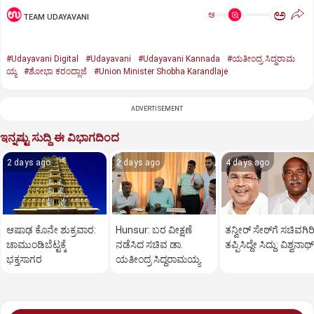
ಅ
ಅ
TEAM UDAYAVANI
#Udayavani Digital
#Udayavani
#Udayavani Kannada
#ಯತೀಂದ್ರ ಸಿದ್ದರಾಮ
ಯ್ಯ
#ಶೋಭಾ ಕರಂದ್ಲಾಜೆ
#Union Minister Shobha Karandlaje
ADVERTISEMENT
ಇನ್ನಷ್ಟು ಸುದ್ದಿ ಈ ವಿಭಾಗದಿಂದ
2 days ago
2 days ago
4 days ago
ಆಷಾಢ ಕೊನೇ ಶುಕ್ರವಾರ:
Hunsur: ಬರ ವೀಕ್ಷಣೆ
ತನ್ವೀರ್‌ ಸೇಠ್‌ಗೆ ಸಚಿವಗಿರ
ಚಾಮುಂಡಿಬೆಟ್ಟಕ್ಕೆ
ನಡೆಸಿದ ಸಚಿವ ಡಾ.
ತಪ್ಪಿಸಿದ್ದೇ ಸಿದ್ದು: ವಿಶ್ವನಾಥ್
ಭಕ್ತಸಾಗರ
ಯತೀಂದ್ರ ಸಿದ್ದರಾಮಯ್ಯ