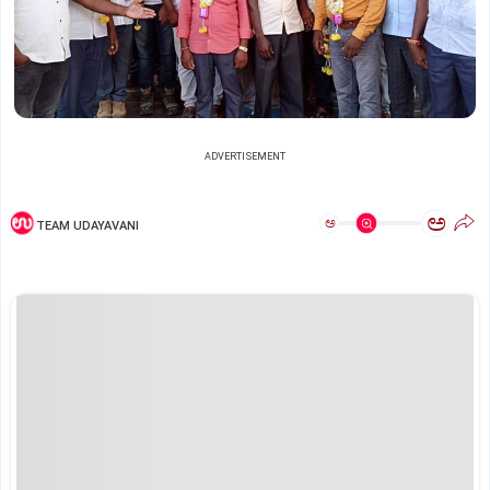
ADVERTISEMENT
ಅ
ಅ
TEAM UDAYAVANI