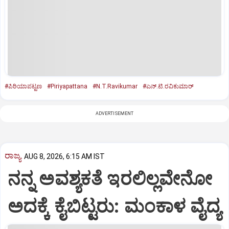
#ಪಿರಿಯಾಪಟ್ಟಣ
#Piriyapattana
#N.T.Ravikumar
#ಎನ್.ಟಿ.ರವಿಕುಮಾರ್
ADVERTISEMENT
ರಾಜ್ಯ
AUG 8, 2026, 6:15 AM IST
ನನ್ನ ಅವಶ್ಯಕತೆ ಇರಲಿಲ್ಲವೇನೋ
ಅದಕ್ಕೆ ಕೈಬಿಟ್ಟರು: ಮಂಕಾಳ ವೈದ್ಯ