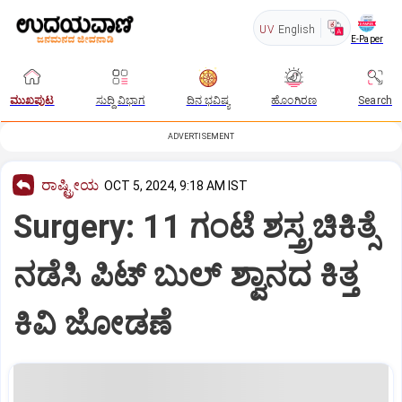
UV
English
E-Paper
ಮುಖಪುಟ
ಸುದ್ದಿ ವಿಭಾಗ
ದಿನ ಭವಿಷ್ಯ
ಹೊಂಗಿರಣ
Search
ADVERTISEMENT
ರಾಷ್ಟ್ರೀಯ
OCT 5, 2024, 9:18 AM IST
Surgery: 11 ಗಂಟೆ ಶಸ್ತ್ರಚಿಕಿತ್ಸೆ
ನಡೆಸಿ ಪಿಟ್‌ ಬುಲ್‌ ಶ್ವಾನದ ಕಿತ್ತ
ಕಿವಿ ಜೋಡಣೆ