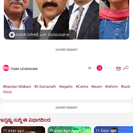
ನಂದನ್ ನಿಲೇಕಣಿ, ಎಸ್. ಸೋಮನಾಥ್,ಅಮೃತ್ ಲಾಲ್ ಮೀನಾ,ಅನಿತಾ ಕರ್ವಾಲ್
ADVERTISEMENT
ಅ
ಅ
TEAM UDAYAVANI
#Nandan Nilekani
#S Somanath
#experts
#Centre
#exam
#reform
#task
-force
ADVERTISEMENT
ಇನ್ನಷ್ಟು ಸುದ್ದಿ ಈ ವಿಭಾಗದಿಂದ
11 days ago
11 days ago
11 days ago