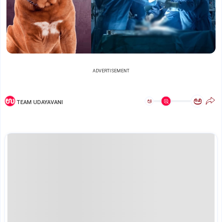
ADVERTISEMENT
ಅ
ಅ
TEAM UDAYAVANI