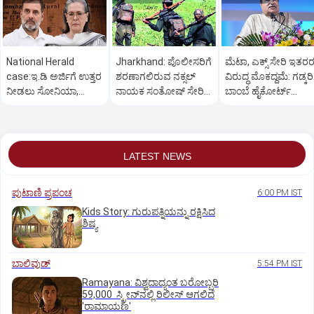
National Herald
Jharkhand: ಪೊಲೀಸರಿಗೆ
ಮೆಟಾ, ಎಕ್ಸ್‌ ಸೇರಿ ಇತರ
case:ಇ.ಡಿ ಅರ್ಜಿಗೆ ಉತ್ತರ
ಶರಣಾಗಲಿರುವ ನಕ್ಸಲ್
ವಿರುದ್ಧ ಮೊಕದ್ದಮೆ: ಗಡ್ಕರಿ
ನೀಡಲು ಸೋನಿಯಾ,
ನಾಯಕ ಸಂತೋಷ್ ಸೇರಿ
ಬಾಂಬೆ ಹೈಕೋರ್ಟ್
ರಾಹುಲ್‌ ಗೆ 3 ವಾರ
16 ಮಾವೋವಾದಿಗಳು
ಅನುಮತಿ
ಕಾಲಾವಕಾಶ
LATEST NEWS
ಪುಟಾಣಿ ಪ್ರಪಂಚ
6:00 PM IST
Kids Story: ಗುರುಪತ್ನಿಯನ್ನು ರಕ್ಷಿಸಿದ
ಶಿಷ್ಯ
ಬಾಲಿವುಡ್‌
5:54 PM IST
Ramayana: ವಿಶ್ವದಾದ್ಯಂತ ಬರೋಬ್ಬರಿ
59,000 ಸ್ಕ್ರೀನ್‌ನಲ್ಲಿ ರಿಲೀಸ್‌ ಆಗಲಿದೆ
'ರಾಮಾಯಣ'