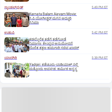
ಸ್ಯಾಂಡಲ್‌ವುಡ್‌
5:49 PM IST
Karnata Balam Ajeyam Movie:
ಸಿ.ಪಿ.ಯೋಗೀಶ್ವರ್‌ ಮಗನ ಅದ್ಧೂರಿ
ಸಿನಿಮಾ
ಉಡುಪಿ
5:42 PM IST
ಕಡಲ್ಕೊರೆತ ತಡೆಗೆ ತಡೆಗೋಡೆ
ನಿರ್ಮಾಣ: ಕೇಂದ್ರದ ಅನುಮೋದನೆ
ದೊರೆತ ತಕ್ಷಣ ಕಾಮಗಾರಿ:ಸಚಿವ ಖಾದರ್
ಯಾದಗಿರಿ
5:39 PM IST
Yadgiri: ಕಡೆಚೂರು-ಬಾಡಿಯಾಳ್ ನಲ್ಲಿ
ಮತ್ತೊಂದು ಅವಘಡ: ಕಾರ್ಮಿಕ ಅಸ್ವಸ್ಥ