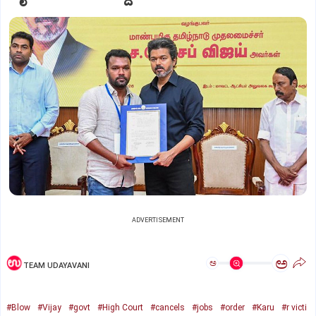
ADVERTISEMENT
ಅ
ಅ
TEAM UDAYAVANI
#Blow
#Vijay
#govt
#High Court
#cancels
#jobs
#order
#Karu
#r victi