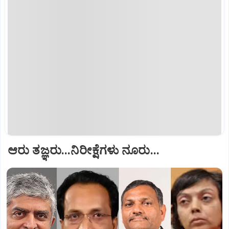
ಆರು ತಜ್ಞರು...ನಿರೀಕ್ಷೆಗಳು ನೂರು...