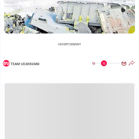
ADVERTISEMENT
ಅ
ಅ
TEAM UDAYAVANI