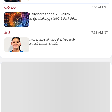
ರಾಶಿ ಫಲ
7:38 AM IST
Daily horoscope 7-8-2026
ಶುಕ್ರವಾರ:ಕನ್ಯಾನ್ವೇಷಿಗಳಿಗೆ ಶುಭ ಶಕುನ
ಕ್ರೀಡೆ
7:38 AM IST
ಜೂ. ಏಷ್ಯಾ ಕಪ್‌: ಭಾರತ ವನಿತಾ ಹಾಕಿ
ತಂಡಕ್ಕೆ ಚಾನು ನಾಯಕಿ