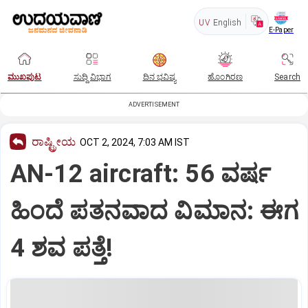
UV
English
E-Paper
ಮುಖಪುಟ
ಸುದ್ದಿ ವಿಭಾಗ
ದಿನ ಭವಿಷ್ಯ
ಹೊಂಗಿರಣ
Search
ADVERTISEMENT
ರಾಷ್ಟ್ರೀಯ
OCT 2, 2024, 7:03 AM IST
AN-12 aircraft: 56 ವರ್ಷ
ಹಿಂದೆ ಪತನವಾದ ವಿಮಾನ: ಈಗ
4 ಶವ ಪತ್ತೆ!