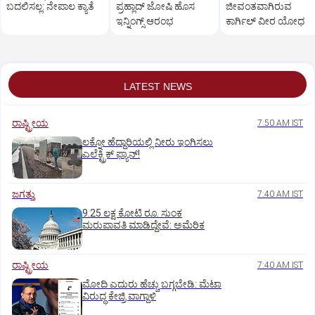
ಬದಲಿಸಲ್ಲ: ನೇಪಾಲ ಕ್ಯಾತೆ
ಪ್ರಹ್ಲಾದ್‌ ಜೋಷಿ ಹೊಸ
ಜೀವಂತವಾಗಿರುವ
ಇನ್ನಿಂಗ್ಸ್‌ ಆರಂಭ
ಕಾರ್ಗಿಲ್ ವೀರ ಯೋಧ
LATEST NEWS
ರಾಷ್ಟ್ರೀಯ
7:50 AM IST
ಲಕ್ನೋ ಹೆದ್ದಾರಿಯಲ್ಲಿ ನೀರು ಇಂಗಿಸಲು
ಎಲೆಕ್ಟ್ರಿಕ್‌ ಫ್ಯಾನ್‌!
ಜಗತ್ತು
7:40 AM IST
9.25 ಲಕ್ಷ ಕೋಟಿ ರೂ. ಸುಂಕ
ಮರುಪಾವತಿ ಮಾಡಿದ್ದೇವೆ: ಅಮೆರಿಕ
ರಾಷ್ಟ್ರೀಯ
7:40 AM IST
ಮೋದಿ ಎದುರು ಹೆಚ್ಚು ಬಗ್ಗಬೇಡಿ: ಮೆಟಾ
ವಿರುದ್ಧ ಕೇಜ್ರಿ ವಾಗ್ದಾಳಿ