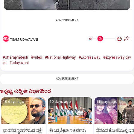
ADVERTISEMENT
ಅ
ಅ
TEAM UDAYAVANI
#Uttarapradesh
#video
#National Highway
#Expressway
#expressway cav
es
#udayavani
ADVERTISEMENT
ಇನ್ನಷ್ಟು ಸುದ್ದಿ ಈ ವಿಭಾಗದಿಂದ
10 days ago
10 days ago
11 days ago
ಭಾರತದ ಸ್ಥಳಗಳಿರುವ ನಕ್ಷೆ
ಕೇಂದ್ರ ಶಿಕ್ಷಣ ಸಚಿವರಾಗಿ
ನೆನಪಿನ ಕೋಣೆಯಲ್ಲಿ ಇನ್