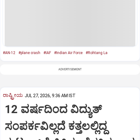
#AN-12
#plane crash
#IAF
#Indian Air Force
#Rohtang La
ADVERTISEMENT
ರಾಷ್ಟ್ರೀಯ
JUL 27, 2026, 9:36 AM IST
12 ವರ್ಷದಿಂದ ವಿದ್ಯುತ್
ಸಂಪರ್ಕವಿಲ್ಲದೆ ಕತ್ತಲಲ್ಲಿದ್ದ