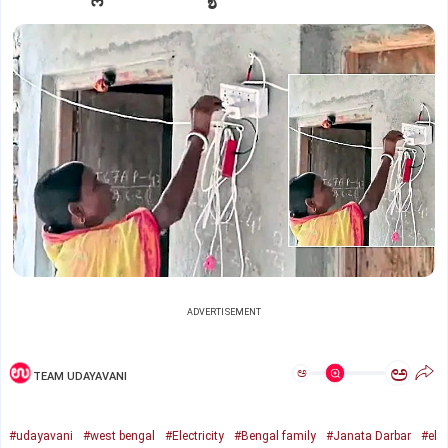
ADVERTISEMENT
ಅ
ಅ
TEAM UDAYAVANI
#udayavani
#west bengal
#Electricity
#Bengal family
#Janata Darbar
#el