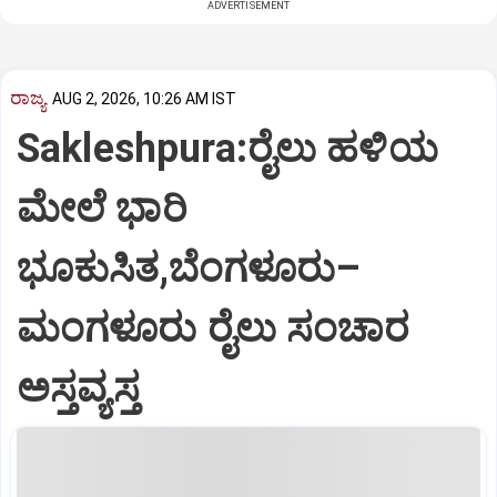
ADVERTISEMENT
ರಾಜ್ಯ
AUG 2, 2026, 10:26 AM IST
Sakleshpura:ರೈಲು ಹಳಿಯ
ಮೇಲೆ ಭಾರಿ
ಭೂಕುಸಿತ,ಬೆಂಗಳೂರು–
ಮಂಗಳೂರು ರೈಲು ಸಂಚಾರ
ಅಸ್ತವ್ಯಸ್ತ