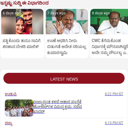
ಇನ್ನಷ್ಟು ಸುದ್ದಿ ಈ ವಿಭಾಗದಿಂದ
6 days ago
7 days ago
8 days ago
ಪತ್ನಿ ಕೊಂದು ತಾನೂ ಸಾವಿಗೆ
ಊಹೆ ಆಧರಿಸಿ ನೀರು
CWC ತೆಗೆದುಕೊಂಡ
ಶರಣಾದ ಬೇಕರಿ ಮಾಲಿಕ!
ಬಿಡುಗಡೆ ಆದೇಶ ಸರಿಯಲ್ಲ:
ನಿರ್ಧಾರಕ್ಕೆ ಮೌನವಾಗಿದ್ದರೆ
ಕುಮಾರಸ್ವಾಮಿ
ಅದೇ ನಮ್ಮ ದೌರ್ಬಲ್ಯ: ಎಚ
ಡಿ ಕುಮಾರಸ್ವಾಮಿ
LATEST NEWS
ಉಡುಪಿ
6:22 PM IST
ರಾಜ್ಯಾದ್ಯಂತ ಕಳಪೆ ಆಹಾರ ಪೂರೈಕೆ
ಹೋಟೆಲ್‌ಗಳ ವಿರುದ್ಧ ಕ್ರಮ: ಸಚಿವ
ಖಾದರ್
ರಾಜ್ಯ
6:15 PM IST