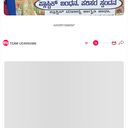
ADVERTISEMENT
ಅ
ಅ
TEAM UDAYAVANI