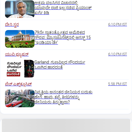
ಅಕ್ರಮ ವಲಸಿಗರ ವಿಚಾರದಲ್ಲಿ
ಯಾವುದೇ ರಾಜಿ ಇಲ್ಲ:ಸಚಿವ ಪ್ರಿಯಾಂಕ್
ಖರ್ಗೆ ಕಿಡಿ
ದೇಸಿ ಸ್ವರ
6:10 PM IST
79ನೇ ಸ್ವಾತಂತ್ರ್ಯೋತ್ಸವ ಅಮೆರಿಕದ
ಗೌರವ: ಮ್ಯಾಸಚೂಸೆಟ್ಸ್‌ನಲ್ಲಿ ಆಗಸ್ಟ್‌ 15
"ಇಂಡಿಯಾ ಡೇ'
ಯುವಿ ಫ್ಯೂಷನ್
6:10 PM IST
Garland: ಗುಣವಿಲ್ಲದ ಸೌಂದರ್ಯ
ಒಣಗಿದ ಹಾರದಂತೆ
ವೆಬ್ ಎಕ್ಸ್‌ಕ್ಲೂಸಿವ್
5:58 PM IST
ನಿವೃತ್ತಿಯ ಅನಂತರ ಚೀನಿಯರ ಬದುಕು
ಹೇಗೆ: ಹಾವು, ಕಪ್ಪೆ, ಕೀಟಗಳನ್ನು
ಚೀನಿಯರು ತಿನ್ನುತ್ತಾರಾ?