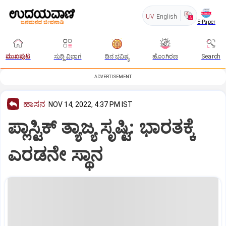
UV
English
E-Paper
ಮುಖಪುಟ
ಸುದ್ದಿ ವಿಭಾಗ
ದಿನ ಭವಿಷ್ಯ
ಹೊಂಗಿರಣ
Search
ADVERTISEMENT
ಹಾಸನ
NOV 14, 2022, 4:37 PM IST
ಪ್ಲಾಸ್ಟಿಕ್‌ ತ್ಯಾಜ್ಯ ಸೃಷ್ಟಿ: ಭಾರತಕ್ಕೆ
ಎರಡನೇ ಸ್ಥಾನ