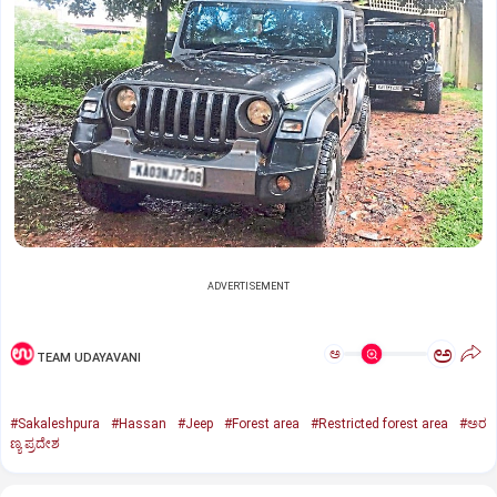
ADVERTISEMENT
ಅ
ಅ
TEAM UDAYAVANI
#Sakaleshpura
#Hassan
#Jeep
#Forest area
#Restricted forest area
#ಅರ
ಣ್ಯ ಪ್ರದೇಶ