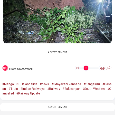
ADVERTISEMENT
ಅ
ಅ
TEAM UDAYAVANI
#Mangaluru
#Landslide
#news
#udayavani kannada
#Bengaluru
#Hass
an
#Train
#Indian Railways
#Railway
#Sakleshpur
#South Western
#C
ancelled
#Railway Update
ADVERTISEMENT