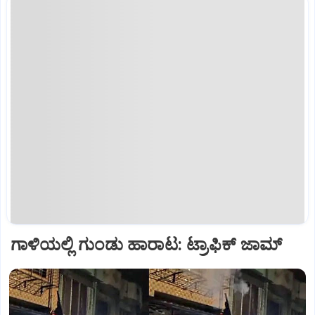
ಗಾಳಿಯಲ್ಲಿ ಗುಂಡು ಹಾರಾಟ: ಟ್ರಾಫಿಕ್‌ ಜಾಮ್