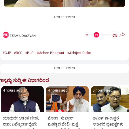
ADVERTISEMENT
ಅ
ಅ
TEAM UDAYAVANI
#CJP
#RSS
#BJP
#Mohan Bhagwat
#Abhijeet Dipke
ADVERTISEMENT
ಇನ್ನಷ್ಟು ಸುದ್ದಿ ಈ ವಿಭಾಗದಿಂದ
4 hours ago
4 hours ago
5 hours ago
ಯಾವುದೇ ಆತಂಕ ಬೇಡ,
ಮೋದಿ–ಸುಖ್ಬೀರ್
ಅಮಿತ್ ಶಾ ಉತ್ತರ
ನಾನು ನಿಮ್ಮೊಂದಿಗಿದ್ದೇನೆ:
ಮಹತ್ವದ ಭೇಟಿ: ಮತ್ತೆ
ನೀಡಿದರೆ ಪ್ರತಿಪಕ್ಷಗಳು