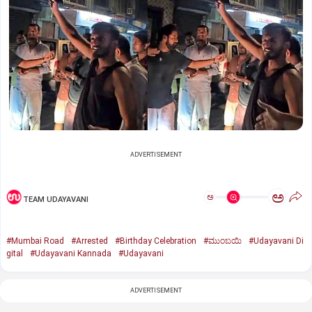
ADVERTISEMENT
ಅ
ಅ
TEAM UDAYAVANI
#Mumbai Road
#Arrested
#Birthday Celebration
#ಮುಂಬಯಿ
#Udayavani Di
gital
#Udayavani Kannada
#Udayavani
ADVERTISEMENT