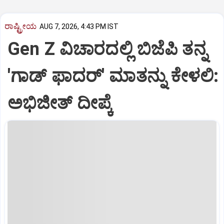
ರಾಷ್ಟ್ರೀಯ
AUG 7, 2026, 4:43 PM IST
Gen Z ವಿಚಾರದಲ್ಲಿ ಬಿಜೆಪಿ ತನ್ನ
'ಗಾಡ್ ಫಾದರ್' ಮಾತನ್ನು ಕೇಳಲಿ:
ಅಭಿಜೀತ್ ದೀಪ್ಕೆ