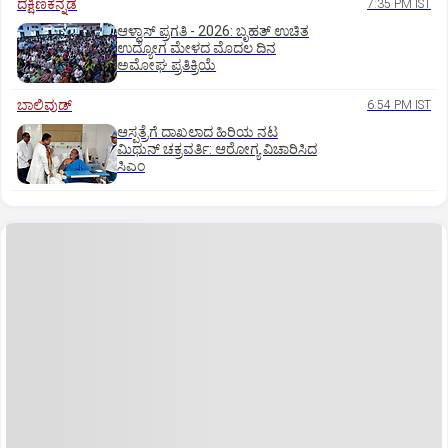
ದಕ್ಷಿಣಕನ್ನಡ
7:35 PM IST
ಆಳ್ವಾಸ್‌ ಪ್ರಗತಿ - 2026: ಬೃಹತ್ ಉಚಿತ
ಉದ್ಯೋಗ ಮೇಳದ ಮೊದಲ ದಿನ
ಅಮೋಘ ಪ್ರತಿಕ್ರಿಯೆ
ಬಾಲಿವುಡ್‌
6:54 PM IST
ಆಸ್ಪತ್ರೆಗೆ ದಾಖಲಾದ ಹಿರಿಯ ನಟ
ಮಿಥುನ್ ಚಕ್ರವರ್ತಿ: ಆರೋಗ್ಯ ವಿಚಾರಿಸಿದ
ಸಿಎಂ