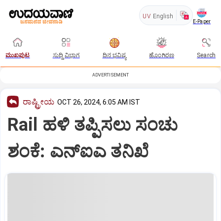
UV
English
E-Paper
ಮುಖಪುಟ
ಸುದ್ದಿ ವಿಭಾಗ
ದಿನ ಭವಿಷ್ಯ
ಹೊಂಗಿರಣ
Search
ADVERTISEMENT
ರಾಷ್ಟ್ರೀಯ
OCT 26, 2024, 6:05 AM IST
Rail ಹಳಿ ತಪ್ಪಿಸಲು ಸಂಚು
ಶಂಕೆ: ಎನ್‌ಐಎ ತನಿಖೆ