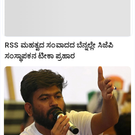
RSS ಮಹತ್ವದ ಸಂವಾದದ ಬೆನ್ನಲ್ಲೇ ಸಿಜೆಪಿ
ಸಂಸ್ಥಾಪಕನ ಟೀಕಾ ಪ್ರಹಾರ