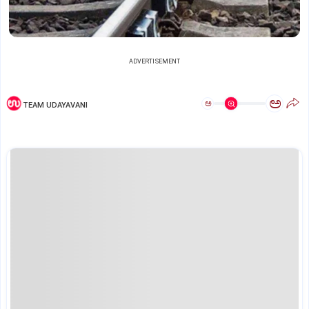
ADVERTISEMENT
ಅ
ಅ
TEAM UDAYAVANI