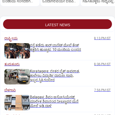
ಬಂಡಾಯ ಸಂಸದರಿಗೆ
ಒಂದಾಗಲಿವೆಯೇ ಬಿಜೆಪಿ–
ಸಹಿಸಿಕೊಳ್ಳಲು ಸಾಧ್ಯವಿಲ್ಲ:
ಪ್ರಧಾನಿ ಮೋದಿ ಅಭಯ
ಶಿರೋಮಣಿ ಅಕಾಲಿ ದಳ?
ರಿಜಿಜು
LATEST NEWS
ರಾಷ್ಟ್ರೀಯ
8:13 PM IST
ರಸ್ತೆ ತಡೆದು ಕಾರ್ ಬಾನೆಟ್ ಮೇಲೆ ಕೇಕ್
ಕತ್ತರಿಸಿ ಹುಚ್ಚಾಟ: 10 ಮಂದಿಯ ಬಂಧನ
ತುಮಕೂರು
8:06 PM IST
Koratagere: ಭೀಕರ ಬೈಕ್ ಅಪಘಾತ,
ಕಾಲೇಜು ವಿದ್ಯಾರ್ಥಿ ದಾರುಣ ಸಾವು,
ಇಬ್ಬರ ಸ್ಥಿತಿ ಗಂಭೀರ
ಬೆಳಗಾವಿ
7:56 PM IST
Belagavi: ಶಿವಂ ಅಸೋಸಿಯೇಟ್ಸ್
ಮಾಲೀಕ ಶಿವಾನಂದ ನೀಲಣ್ಣವರ ಮನೆ
ಮೇಲೆ ಇಡಿ‌ ದಾಳಿ