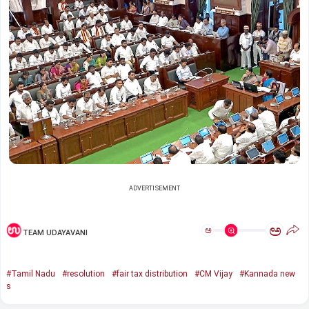
ADVERTISEMENT
ಅ
ಅ
TEAM UDAYAVANI
#Tamil Nadu
#resolution
#fair tax distribution
#CM Vijay
#Kannada new
s