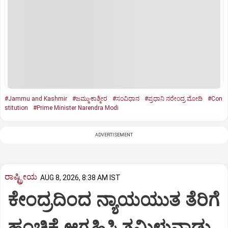
#Jammu and Kashmir
#ಜಮ್ಮು-ಕಾಶ್ಮೀರ
#ಸಂವಿಧಾನ
#ಪ್ರಧಾನಿ ನರೇಂದ್ರ ಮೋದಿ
#Con
stitution
#Prime Minister Narendra Modi
ADVERTISEMENT
ರಾಷ್ಟ್ರೀಯ
AUG 8, 2026, 8:38 AM IST
ಕೇಂದ್ರದಿಂದ ನ್ಯಾಯಯುತ ತೆರಿಗೆ
ಹಂಚಿಕೆ ಆಗ್ರಹಿಸಿ ತಮಿಳುನಾಡು