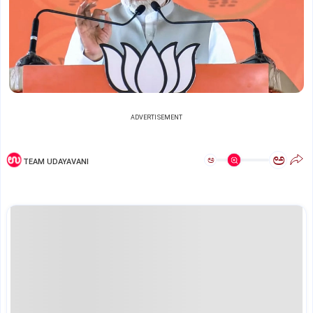
ADVERTISEMENT
ಅ
ಅ
TEAM UDAYAVANI