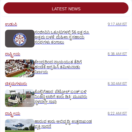
LATEST NEWS
ಉಡುಪಿ
9:17 AM IST
ಸಂಜೀವಿನಿ ಒಕ್ಕೂಟಗಳಲ್ಲಿ 56 ಲಕ್ಷ ರೂ.
ಅಕ್ರಮ ಬಳಕೆ: ಮಹಿಳಾ ಸ್ವಸಹಾಯ
ಸಂಘಗಳು ಕಂಗಾಲು
ರಾಷ್ಟ್ರೀಯ
8:38 AM IST
ಕೇಂದ್ರದಿಂದ ನ್ಯಾಯಯುತ ತೆರಿಗೆ
ಹಂಚಿಕೆ ಆಗ್ರಹಿಸಿ ತಮಿಳುನಾಡು
ನಿರ್ಣಯ
ಚಿಕ್ಕಮಗಳೂರು
8:30 AM IST
ಕೊಟ್ಟಿಗೆಹಾರ: ಪೆಟ್ರೋಲ್ ಬಂಕ್ ಬಳಿ
ನಿಂತಿದ್ದ ಲಾರಿಗೆ ಕಾರು ಡಿಕ್ಕಿ: ಮೂವರು
ಸ್ಥಳದಲ್ಲೇ ಸಾವು
ರಾಷ್ಟ್ರೀಯ
8:22 AM IST
ಹಾರುವ ಕಾರು ಅಭಿವೃದ್ಧಿ: ಉತ್ತರಾಖಂಡ
ವ್ಯಕ್ತಿ ಸಾಧನೆ