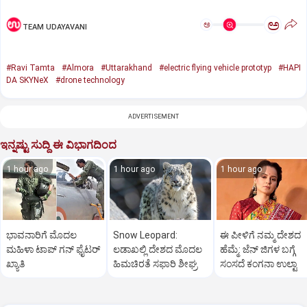
ಅ
ಅ
TEAM UDAYAVANI
#Ravi Tamta
#Almora
#Uttarakhand
#electric flying vehicle prototyp
#HAPI
DA SKYNeX
#drone technology
ADVERTISEMENT
ಇನ್ನಷ್ಟು ಸುದ್ದಿ ಈ ವಿಭಾಗದಿಂದ
1 hour ago
1 hour ago
1 hour ago
ಭಾವನಾರಿಗೆ ಮೊದಲ
Snow Leopard:
ಈ ಪೀಳಿಗೆ ನಮ್ಮ ದೇಶದ
ಮಹಿಳಾ ಟಾಪ್‌ ಗನ್‌ ಫೈಟರ್‌
ಲಡಾಖಲ್ಲಿ ದೇಶದ ಮೊದಲ
ಹೆಮ್ಮೆ: ಜೆನ್‌ ಜಿಗಳ ಬಗ್ಗೆ
ಖ್ಯಾತಿ
ಹಿಮಚಿರತೆ ಸಫಾರಿ ಶೀಘ್ರ
ಸಂಸದೆ ಕಂಗನಾ ಉಲ್ಟಾ