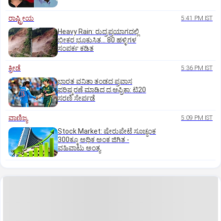
ರಾಷ್ಟ್ರೀಯ
5:41 PM IST
Heavy Rain: ರುದ್ರಪ್ರಯಾಗದಲ್ಲಿ
ಭೀಕರ ಭೂಕುಸಿತ... 80 ಹಳ್ಳಿಗಳ
ಸಂಪರ್ಕ ಕಡಿತ
ಕ್ರೀಡೆ
5:36 PM IST
ಭಾರತ ವನಿತಾ ತಂಡದ ಪ್ರವಾಸ
ಪರಿಷ್ಕರಣೆ ಮಾಡಿದ ದ.ಆಫ್ರಿಕಾ: ಟಿ20
ಸರಣಿ ಸೇರ್ಪಡೆ
ವಾಣಿಜ್ಯ
5:09 PM IST
Stock Market: ಷೇರುಪೇಟೆ ಸೂಚ್ಯಂಕ
300ಕ್ಕೂ ಅಧಿಕ ಅಂಕ ಜಿಗಿತ -
ವಹಿವಾಟು ಅಂತ್ಯ