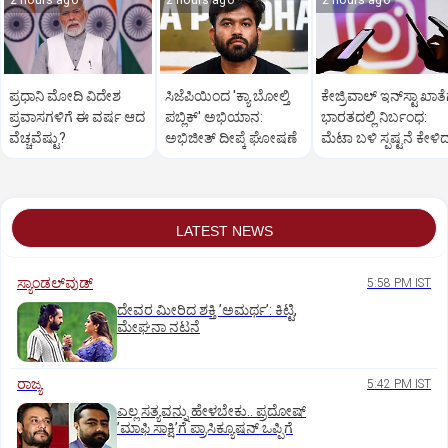
2 hours ago
2 hours ago
2 hours ago
ಪ್ರಧಾನಿ ಮೋದಿ ವಿದೇಶ
ಸಿಜೆಪಿಯಿಂದ 'ಕ್ಯಾ ಬೋಲ್ತಿ
ಕೇಜ್ರಿವಾಲ್‌ ಇನ್‌ಸ್ಟಾ ಖಾತೆ
ಪ್ರವಾಸಗಳಿಗೆ ಈ ವರ್ಷ ಆದ
ಪಬ್ಲಿಕ್' ಅಭಿಯಾನ:
ಭಾರತದಲ್ಲಿ ನಿರ್ಬಂಧ:
ವೆಚ್ಚವೆಷ್ಟು?
ಅಭಿಜೀತ್ ದೀಪ್ಕೆ ಘೋಷಣೆ
ಮೆಟಾ ಬಳಿ ಸ್ಪಷ್ಟನೆ ಕೇಳಿ
ಆಪ್ ನಾಯಕ
LATEST NEWS
ಸ್ಯಾಂಡಲ್‌ವುಡ್‌
5:58 PM IST
ದೇವರ ಮೀರಿದ ಶಕ್ತಿ ʼಅಮರ್ಥʼ: ಕಿಟ್ಟಿ,
ಮೇಘನಾ ನಟನೆ
ರಾಜ್ಯ
5:42 PM IST
ಎಲ್ಲ ಸತ್ಯವನ್ನು ಹೇಳಬೇಕು.. ಪ್ರದೋಷ್‌
ʼಮಾಫಿ ಸಾಕ್ಷಿʼಗೆ ಪ್ರಾಸಿಕ್ಯೂಷನ್ ಒಪ್ಪಿಗೆ