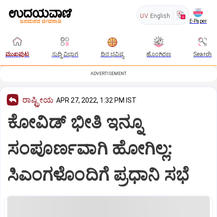
UV
English
E-Paper
ಮುಖಪುಟ
ಸುದ್ದಿ ವಿಭಾಗ
ದಿನ ಭವಿಷ್ಯ
ಹೊಂಗಿರಣ
Search
ADVERTISEMENT
ರಾಷ್ಟ್ರೀಯ
APR 27, 2022, 1:32 PM IST
ಕೋವಿಡ್ ಭೀತಿ ಇನ್ನೂ
ಸಂಪೂರ್ಣವಾಗಿ ಹೋಗಿಲ್ಲ:
ಸಿಎಂಗಳೊಂದಿಗೆ ಪ್ರಧಾನಿ ಸಭೆ