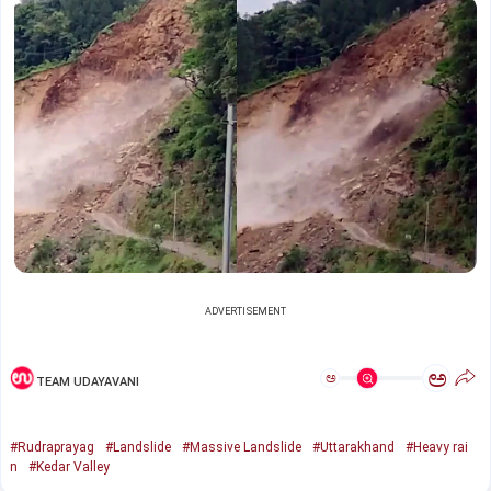
ADVERTISEMENT
ಅ
ಅ
TEAM UDAYAVANI
#Rudraprayag
#Landslide
#Massive Landslide
#Uttarakhand
#Heavy rai
n
#Kedar Valley