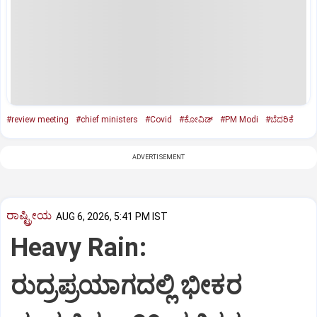
#review meeting
#chief ministers
#Covid
#ಕೋವಿಡ್
#PM Modi
#ಬೆದರಿಕೆ
ADVERTISEMENT
ರಾಷ್ಟ್ರೀಯ
AUG 6, 2026, 5:41 PM IST
Heavy Rain:
ರುದ್ರಪ್ರಯಾಗದಲ್ಲಿ ಭೀಕರ