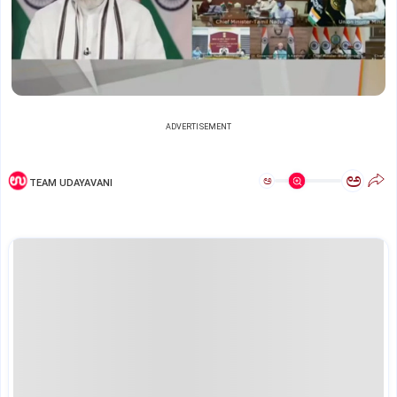
ADVERTISEMENT
ಅ
ಅ
TEAM UDAYAVANI