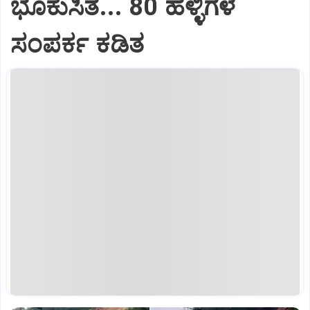
ಭೂಕುಸಿತ... 80 ಹಳ್ಳಿಗಳ
ಸಂಪರ್ಕ ಕಡಿತ