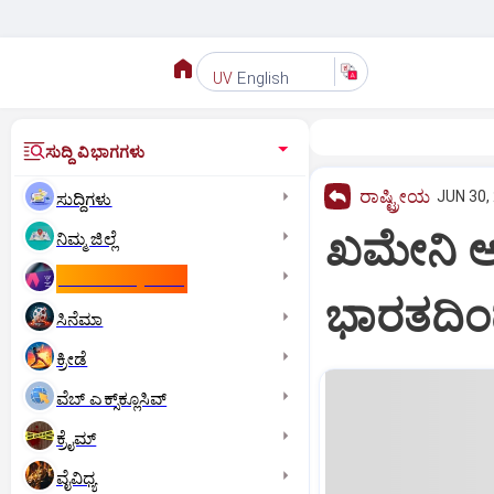
English
UV
ಸುದ್ದಿ ವಿಭಾಗಗಳು
ರಾಷ್ಟ್ರೀಯ
JUN 30,
ಸುದ್ದಿಗಳು
ಖಮೇನಿ ಅಂ
ನಿಮ್ಮ ಜಿಲ್ಲೆ
ಕಾಮನ್‌ ವೆಲ್ತ್‌ ಗೇಮ್ಸ್‌
ಭಾರತದಿಂದ 
ಸಿನೆಮಾ
ಕ್ರೀಡೆ
ವೆಬ್ ಎಕ್ಸ್‌ಕ್ಲೂಸಿವ್
ಕ್ರೈಮ್
ವೈವಿಧ್ಯ