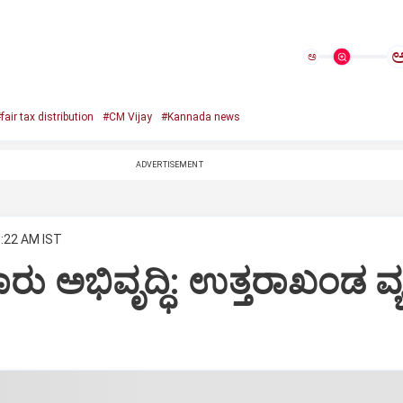
ಅ
fair tax distribution
#CM Vijay
#Kannada news
ADVERTISEMENT
8:22 AM IST
ು ಅಭಿವೃದ್ಧಿ: ಉತ್ತರಾಖಂಡ ವ್ಯಕ್