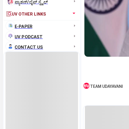
ಫ್ಯಾಶನ್/ಲೈಫ್‌ ಸ್ಟೈಲ್
UV OTHER LINKS
E-PAPER
UV PODCAST
CONTACT US
TEAM UDAYAVANI