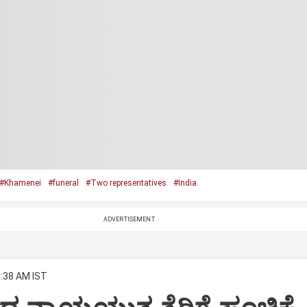
#Khamenei
#funeral
#Two representatives
#India
ADVERTISEMENT
8:38 AM IST