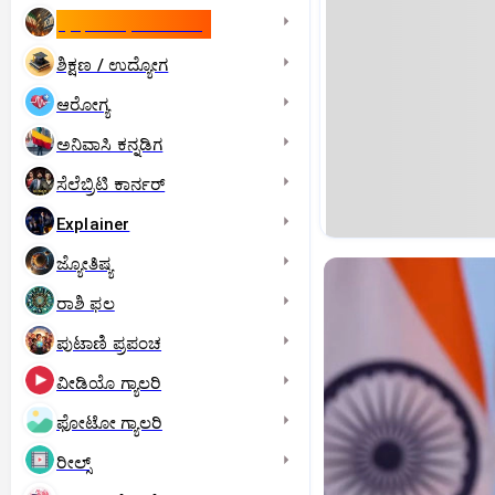
ಇಸ್ರೇಲ್- ಇರಾನ್‌ ಯುದ್ಧ
ಶಿಕ್ಷಣ / ಉದ್ಯೋಗ
ಆರೋಗ್ಯ
ಅನಿವಾಸಿ ಕನ್ನಡಿಗ
ಸೆಲೆಬ್ರಿಟಿ ಕಾರ್ನರ್‌
Explainer
ಜ್ಯೋತಿಷ್ಯ
ರಾಶಿ ಫಲ
ಪುಟಾಣಿ ಪ್ರಪಂಚ
ವೀಡಿಯೊ ಗ್ಯಾಲರಿ
ಫೋಟೋ ಗ್ಯಾಲರಿ
ರೀಲ್ಸ್