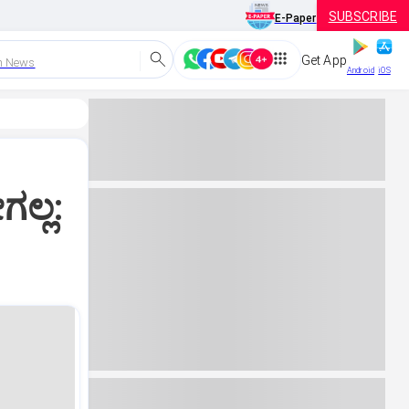
SUBSCRIBE
E-Paper
Get App
h News
Android
iOS
ಲ್ಲ: