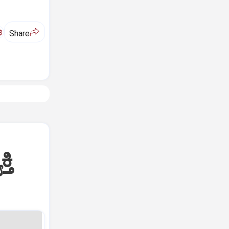
ಅ
Share
ತಿ