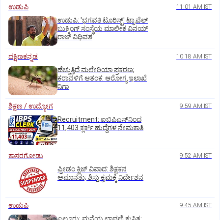
ಉಡುಪಿ
11:01 AM IST
ಉಡುಪಿ: 'ಭಗವತಿ ಟೂರಿಸ್ಟ್' ಟ್ರಾವೆಲ್
ಬುಕ್ಕಿಂಗ್ ಸಂಸ್ಥೆಯ ಮಾಲೀಕ ವಿನಯ್
ರಾಜ್ ವಿಧಿವಶ
ದಕ್ಷಿಣಕನ್ನಡ
10:18 AM IST
ಹೆಚ್ಚುತ್ತಿದೆ ಮಲೇರಿಯಾ ಪ್ರಕರಣ;
ಕರಾವಳಿಗೆ ಆತಂಕ: ಆರೋಗ್ಯ ಇಲಾಖೆ
ನಿಗಾ
ಶಿಕ್ಷಣ / ಉದ್ಯೋಗ
9:59 AM IST
Recruitment: ಐಬಿಪಿಎಸ್‌ನಿಂದ
11,403 ಕ್ಲರ್ಕ್‌ ಹುದ್ದೆಗಳ ನೇಮಕಾತಿ
ಕಾಸರಗೋಡು
9:52 AM IST
ಫ್ರೀಡಂ ಕ್ವಿಜ್‌ ವಿವಾದ: ಶಿಕ್ಷಕನ
ಅಮಾನತು; ಶಿಸ್ತು ಕ್ರಮಕ್ಕೆ ನಿರ್ದೇಶನ
ಉಡುಪಿ
9:45 AM IST
ಎಲ್ಲೂರು: ಮನೆಯ ಛಾವಣಿ ಕುಸಿತ: