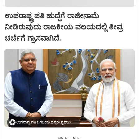
ಉಪರಾಷ್ಟ್ರಪತಿ ಹುದ್ದೆಗೆ ರಾಜೀನಾಮೆ
ನೀಡಿರುವುದು ರಾಜಕೀಯ ವಲಯದಲ್ಲಿ ತೀವ್ರ
ಚರ್ಚೆಗೆ ಗ್ರಾಸವಾಗಿದೆ.
ಉಪರಾಷ್ಟ್ರಪತಿ ಜಗದೀಪ್‌ ಧನ್ಕರ್-ಪ್ರಧಾನಿ ಮೋದಿ
ADVERTISEMENT