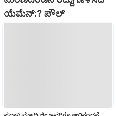
ಯೆಮೆನ್:? ಪೌಲ್
ಪ್ರಧಾನಿ ಮೋದಿ ಜೀ ಅವರಿಗೂ ಅಭಿನಂದನೆ