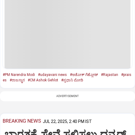
#PM Narendra Modi
#udayavani news
#ಅಶೋಕ್‌ ಗೆಹ್ಲೋಟ್‌
#Rajastan
#prais
es
#ರಾಜಸ್ಥಾನ
#CM Ashok Gehlot
#ಪ್ರಧಾನಿ ಮೋದಿ
ADVERTISEMENT
BREAKING NEWS
JUL 22, 2025, 2:40 PM IST
ಭಾರತಕ್ಕೆ ಸೇವೆ ಸಲ್ಲಿಸಲು ಧನ್ಕರ್‌