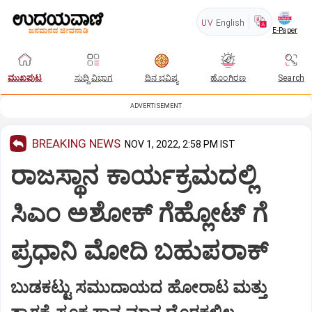
UV
English
E-Paper
ಮುಖಪುಟ
ಸುದ್ದಿ ವಿಭಾಗ
ದಿನ ಭವಿಷ್ಯ
ಹೊಂಗಿರಣ
Search
ADVERTISEMENT
BREAKING NEWS
NOV 1, 2022, 2:58 PM IST
ರಾಜಸ್ಥಾನ ಕಾರ್ಯಕ್ರಮದಲ್ಲಿ
ಸಿಎಂ ಅಶೋಕ್ ಗೆಹ್ಲೋಟ್ ಗೆ
ಪ್ರಧಾನಿ ಮೋದಿ ಬಹುಪರಾಕ್
ಬುಡಕಟ್ಟು ಸಮುದಾಯದ ಹೋರಾಟ ಮತ್ತು