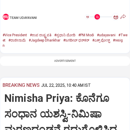
ಅ
ಅ
TEAM UDAYAVANI
#Vice President
#ಉಪ ರಾಷ್ಟ್ರಪತಿ
#ಪ್ರಧಾನಿ ಮೋದಿ
#PM Modi
#udayavani
#Twe
et
#ರಾಜೀನಾಮೆ
#Jagdeep Dhankhar
#ಜಗದೀಪ್‌ ಧನ್‌ಕರ್‌
#ಎಕ್ಸ್‌ ಪೋಸ್ಟ್
#resig
n
ADVERTISEMENT
BREAKING NEWS
JUL 22, 2025, 10:40 AM IST
Nimisha Priya: ಕೊನೆಗೂ
ಸಂಧಾನ ಯಶಸ್ವಿ-ನಿಮಿಷಾ
ಮರಣದಂಡನೆ ರದ್ದುಗೊಳಿಸಿದ