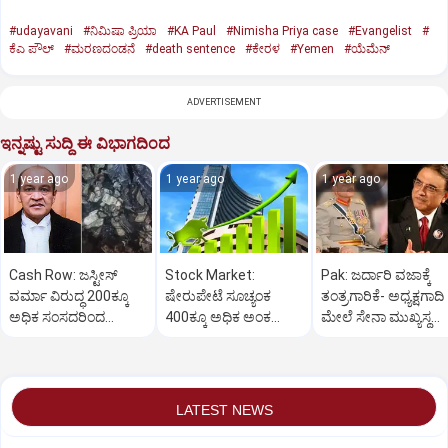
#udayavani
#ನಿಮಿಷಾ ಪ್ರಿಯಾ
#KA Paul
#Nimisha Priya case
#Evangelist
#
ಕೆಎ ಪೌಲ್
#ಮರಣದಂಡನೆ
#death sentence
#ಕೇರಳ
#Yemen
#ಯೆಮೆನ್‌
ADVERTISEMENT
ಇನ್ನಷ್ಟು ಸುದ್ದಿ ಈ ವಿಭಾಗದಿಂದ
1 year ago
1 year ago
1 year ago
Cash Row: ಜಸ್ಟೀಸ್‌
Stock Market:
Pak: ಜರ್ದಾರಿ ವಜಾಕ್ಕೆ
ವರ್ಮಾ ವಿರುದ್ಧ 200ಕ್ಕೂ
ಷೇರುಪೇಟೆ ಸೂಚ್ಯಂಕ
ತಂತ್ರಗಾರಿಕೆ- ಅಧ್ಯಕ್ಷಗಾದಿ
ಅಧಿಕ ಸಂಸದರಿಂದ
400ಕ್ಕೂ ಅಧಿಕ ಅಂಕ
ಮೇಲೆ ಸೇನಾ ಮುಖ್ಯಸ್ಥ
ಮಹಾಭಿಯೋಗಕ್ಕೆ
ಜಿಗಿತ-ದಿನಾಂತ್ಯದ
ಮುನೀರ್ ಚಿತ್ತ!
ಕೋರಿಕೆ…
ವಹಿವಾಟು ಅಂತ್ಯ
LATEST NEWS