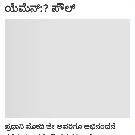
ಯೆಮೆನ್:? ಪೌಲ್
ಪ್ರಧಾನಿ ಮೋದಿ ಜೀ ಅವರಿಗೂ ಅಭಿನಂದನೆ