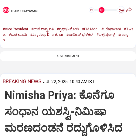
ಅ
ಅ
TEAM UDAYAVANI
#Vice President
#ಉಪ ರಾಷ್ಟ್ರಪತಿ
#ಪ್ರಧಾನಿ ಮೋದಿ
#PM Modi
#udayavani
#Twe
et
#ರಾಜೀನಾಮೆ
#Jagdeep Dhankhar
#ಜಗದೀಪ್‌ ಧನ್‌ಕರ್‌
#ಎಕ್ಸ್‌ ಪೋಸ್ಟ್
#resig
n
ADVERTISEMENT
BREAKING NEWS
JUL 22, 2025, 10:40 AM IST
Nimisha Priya: ಕೊನೆಗೂ
ಸಂಧಾನ ಯಶಸ್ವಿ-ನಿಮಿಷಾ
ಮರಣದಂಡನೆ ರದ್ದುಗೊಳಿಸಿದ