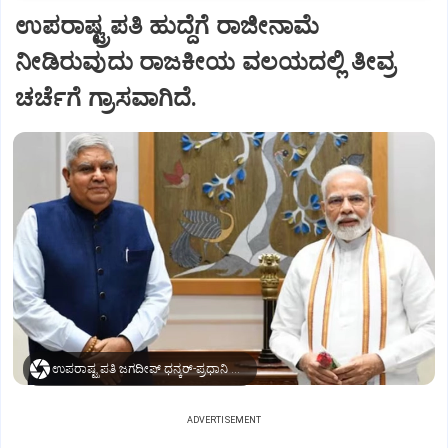
ಉಪರಾಷ್ಟ್ರಪತಿ ಹುದ್ದೆಗೆ ರಾಜೀನಾಮೆ
ನೀಡಿರುವುದು ರಾಜಕೀಯ ವಲಯದಲ್ಲಿ ತೀವ್ರ
ಚರ್ಚೆಗೆ ಗ್ರಾಸವಾಗಿದೆ.
ಉಪರಾಷ್ಟ್ರಪತಿ ಜಗದೀಪ್‌ ಧನ್ಕರ್-ಪ್ರಧಾನಿ ಮೋದಿ
ADVERTISEMENT