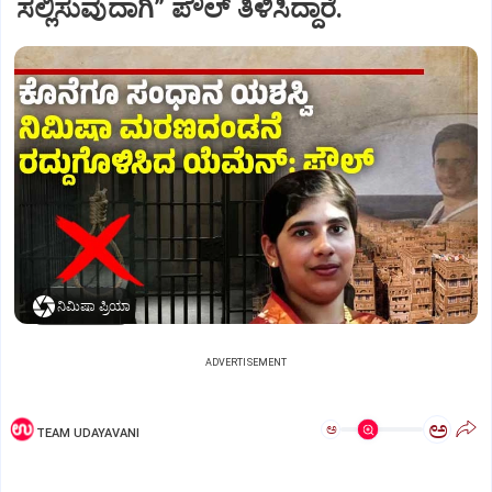
ಸಲ್ಲಿಸುವುದಾಗಿ” ಪೌಲ್‌ ತಿಳಿಸಿದ್ದಾರೆ.
ನಿಮಿಷಾ ಪ್ರಿಯಾ
ADVERTISEMENT
ಅ
ಅ
TEAM UDAYAVANI