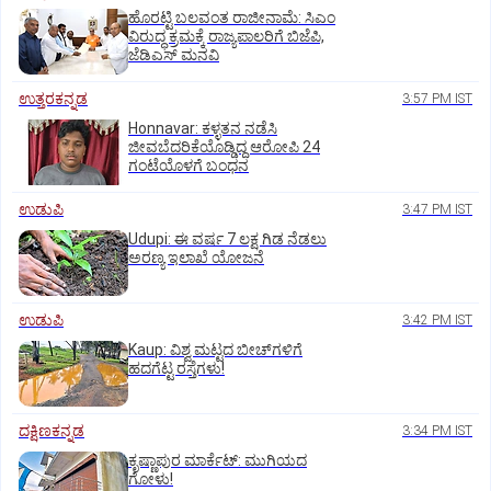
ಹೊರಟ್ಟಿ ಬಲವಂತ ರಾಜೀನಾಮೆ: ಸಿಎಂ
ವಿರುದ್ಧ ಕ್ರಮಕ್ಕೆ ರಾಜ್ಯಪಾಲರಿಗೆ ಬಿಜೆಪಿ,
ಜೆಡಿಎಸ್ ಮನವಿ
ಉತ್ತರಕನ್ನಡ
3:57 PM IST
Honnavar: ಕಳ್ಳತನ ನಡೆಸಿ
ಜೀವಬೆದರಿಕೆಯೊಡ್ಡಿದ್ದ ಆರೋಪಿ 24
ಗಂಟೆಯೊಳಗೆ ಬಂಧನ
ಉಡುಪಿ
3:47 PM IST
Udupi: ಈ ವರ್ಷ 7 ಲಕ್ಷ ಗಿಡ ನೆಡಲು
ಅರಣ್ಯ ಇಲಾಖೆ ಯೋಜನೆ
ಉಡುಪಿ
3:42 PM IST
Kaup: ವಿಶ್ವ ಮಟ್ಟದ ಬೀಚ್‌ಗಳಿಗೆ
ಹದಗೆಟ್ಟ ರಸ್ತೆಗಳು!
ದಕ್ಷಿಣಕನ್ನಡ
3:34 PM IST
ಕೃಷ್ಣಾಪುರ ಮಾರ್ಕೆಟ್‌: ಮುಗಿಯದ
ಗೋಳು!