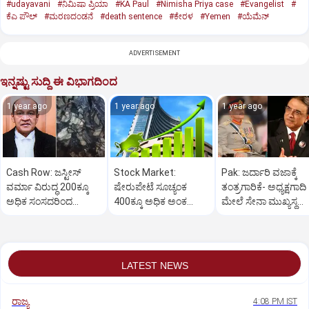
#udayavani
#ನಿಮಿಷಾ ಪ್ರಿಯಾ
#KA Paul
#Nimisha Priya case
#Evangelist
#
ಕೆಎ ಪೌಲ್
#ಮರಣದಂಡನೆ
#death sentence
#ಕೇರಳ
#Yemen
#ಯೆಮೆನ್‌
ADVERTISEMENT
ಇನ್ನಷ್ಟು ಸುದ್ದಿ ಈ ವಿಭಾಗದಿಂದ
1 year ago
1 year ago
1 year ago
Cash Row: ಜಸ್ಟೀಸ್‌
Stock Market:
Pak: ಜರ್ದಾರಿ ವಜಾಕ್ಕೆ
ವರ್ಮಾ ವಿರುದ್ಧ 200ಕ್ಕೂ
ಷೇರುಪೇಟೆ ಸೂಚ್ಯಂಕ
ತಂತ್ರಗಾರಿಕೆ- ಅಧ್ಯಕ್ಷಗಾದಿ
ಅಧಿಕ ಸಂಸದರಿಂದ
400ಕ್ಕೂ ಅಧಿಕ ಅಂಕ
ಮೇಲೆ ಸೇನಾ ಮುಖ್ಯಸ್ಥ
ಮಹಾಭಿಯೋಗಕ್ಕೆ
ಜಿಗಿತ-ದಿನಾಂತ್ಯದ
ಮುನೀರ್ ಚಿತ್ತ!
ಕೋರಿಕೆ…
ವಹಿವಾಟು ಅಂತ್ಯ
LATEST NEWS
ರಾಜ್ಯ
4:08 PM IST