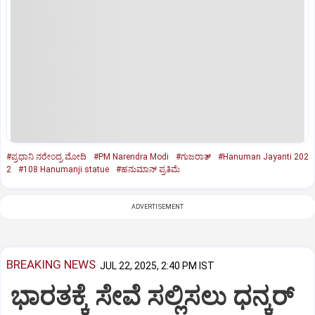
#ಪ್ರಧಾನಿ ನರೇಂದ್ರ ಮೋದಿ
#PM Narendra Modi
#ಗುಜರಾತ್‌
#Hanuman Jayanti 202
2
#108 Hanumanji statue
#ಹನುಮಾನ್ ಪ್ರತಿಮೆ
ADVERTISEMENT
BREAKING NEWS
JUL 22, 2025, 2:40 PM IST
ಭಾರತಕ್ಕೆ ಸೇವೆ ಸಲ್ಲಿಸಲು ಧನ್ಕರ್‌