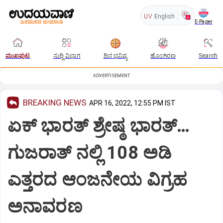
UV
English
E-Paper
ಮುಖಪುಟ
ಸುದ್ದಿ ವಿಭಾಗ
ದಿನ ಭವಿಷ್ಯ
ಹೊಂಗಿರಣ
Search
ADVERTISEMENT
BREAKING NEWS
APR 16, 2022, 12:55 PM IST
ಏಕ್ ಭಾರತ್ ಶ್ರೇಷ್ಠ ಭಾರತ್…
ಗುಜರಾತ್ ನಲ್ಲಿ 108 ಅಡಿ
ಎತ್ತರದ ಆಂಜನೇಯ ವಿಗ್ರಹ
ಅನಾವರಣ