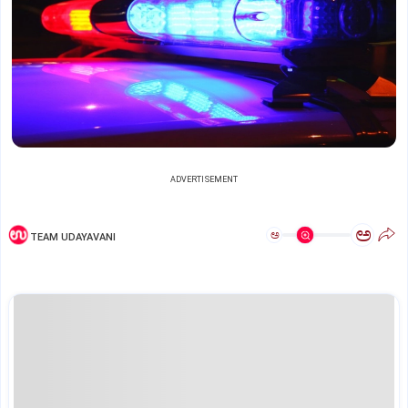
ADVERTISEMENT
ಅ
ಅ
TEAM UDAYAVANI