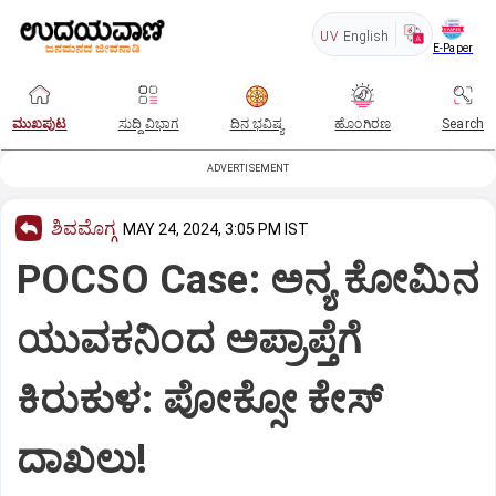
UV
English
E-Paper
ಮುಖಪುಟ
ಸುದ್ದಿ ವಿಭಾಗ
ದಿನ ಭವಿಷ್ಯ
ಹೊಂಗಿರಣ
Search
ADVERTISEMENT
ಶಿವಮೊಗ್ಗ
MAY 24, 2024, 3:05 PM IST
POCSO Case: ಅನ್ಯ ಕೋಮಿನ
ಯುವಕನಿಂದ ಅಪ್ರಾಪ್ತೆಗೆ
ಕಿರುಕುಳ: ಪೋಕ್ಸೋ ಕೇಸ್
ದಾಖಲು!