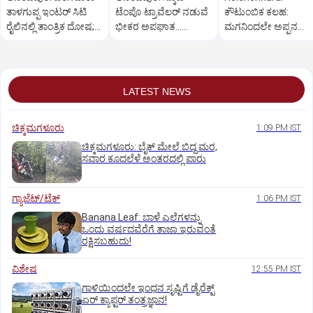
ತಾಳಗುಪ್ಪ ಇಂಟರ್ ಸಿಟಿ
ಟೆಂಪೊ ಟ್ರಾವೆಲರ್ ನಡುವೆ
ಕೌಟುಂಬಿಕ ಕಲಹ:
ರೈಲಿನಲ್ಲಿ ತಾಂತ್ರಿಕ ದೋಷ;
ಭೀಕರ ಅಪಘಾತ...
ಮಗನಿಂದಲೇ ಅಪ್ಪನ
ಪ್ರಯಾಣಿಕರ ಪರದಾಟ
ಸವಾರನ ಸ್ಥಿತಿ ಗಂಭೀರ
ಕೊ*ಲೆ
LATEST NEWS
ಚಿಕ್ಕಮಗಳೂರು
1:09 PM IST
ಚಿಕ್ಕಮಗಳೂರು: ಬೈಕ್ ಮೇಲೆ ಬಿದ್ದ ಮರ,
ಸವಾರ ಕೂದಲೆಳೆ ಅಂತರದಲ್ಲಿ ಪಾರು
ಗ್ಯಾಜೆಟ್/ಟೆಕ್
1:06 PM IST
Banana Leaf: ಬಾಳೆ ಎಲೆಗಳನ್ನು
ಒಂದು ವರ್ಷದವೆರೆಗೆ ತಾಜಾ ಇರುವಂತೆ
ರಕ್ಷಿಸಬಹುದು!
ವಿಶೇಷ
12:55 PM IST
ಗಾಳಿಯಿಂದಲೇ ಇಂಧನ ಸೃಷ್ಟಿಗೆ ಡೈರೆಕ್ಟ್
ಏರ್‌ ಕ್ಯಾಪ್ಟರ್ ತಂತ್ರಜ್ಞಾನ!