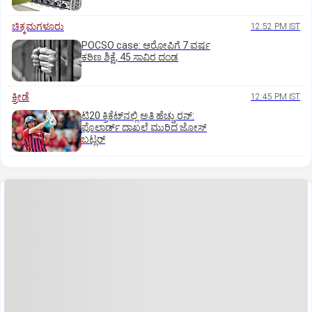
ಚಿಕ್ಕಮಗಳೂರು
12:52 PM IST
POCSO case: ಆರೋಪಿಗೆ 7 ವರ್ಷ
ಕಠಿಣ ಶಿಕ್ಷೆ, 45 ಸಾವಿರ ದಂಡ
ಕ್ರೀಡೆ
12:45 PM IST
ಟಿ20 ಕ್ರಿಕೆಟ್‌ನಲ್ಲಿ ಅತಿ ಹೆಚ್ಚು ರನ್:
ಪೊಲಾರ್ಡ್ ದಾಖಲೆ ಮುರಿದ ಜೋಸ್
ಬಟ್ಲರ್