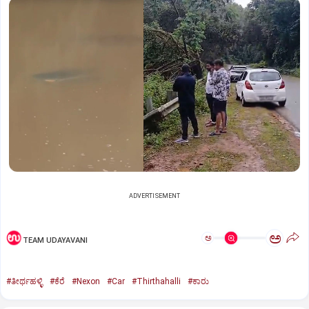
ADVERTISEMENT
ಅ
ಅ
TEAM UDAYAVANI
#ತೀರ್ಥಹಳ್ಳಿ
#ಕೆರೆ
#Nexon
#Car
#Thirthahalli
#ಕಾರು