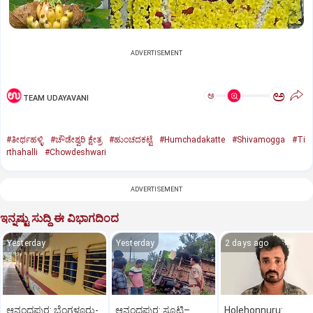
ADVERTISEMENT
ಅ
ಅ
TEAM UDAYAVANI
#ತೀರ್ಥಹಳ್ಳಿ
#ಚೌಡೇಶ್ವರಿ ಕ್ಷೇತ್ರ
#ಹುಂಚದಕಟ್ಟೆ
#Humchadakatte
#Shivamogga
#Ti
rthahalli
#Chowdeshwari
ADVERTISEMENT
ಇನ್ನಷ್ಟು ಸುದ್ದಿ ಈ ವಿಭಾಗದಿಂದ
Yesterday
Yesterday
2 days ago
ಆನಂದಪುರ: ಬೆಂಗಳೂರು-
ಆನಂದಪುರ: ಸ್ಕೂಟಿ–
Holehonnuru: